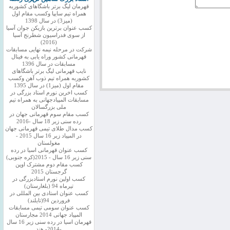
قهرمان لیگ برتر باشگاهای کشوربه
همراه تیم سایپا وکسب مقام اول
(میز3) در سال 1398
کسب عنوان برترین بازیکن جوان آسیا
از سوی فدراسیون شطرنج آسیا
(2016)
شرکت در مرحله نیمه نهایی مسابقات
قهرمانی کشور وراه یابی به فینال
مسابقات در سال 1396
نایب قهرمانی لیگ برتر باشگاهای
کشوربه همراه تیم ذوب آهن وکسب
مقام اول (میز1) در سال 1395
کسب اخرین نورم استاد بزرگی در
مسابقات المپیادجهانی به همراه تیم
ملی بزرگسالان
کسب مقام سوم قهرمانی جهان در
رده سنی زیر 18 سال -2016
کسب مدال طلای تیمی قهرمانی جهان
در المپیاد زیر 16 سال 2015 -
مغولستان
کسب عنوان قهرمانی اسیا در رده
سنی زیر 16 سال - 2015(کره جنوبی)
کسب مقام دوم مشترک اوپن
گرجستان 2015
کسب اولین نورم استادبزرگی در
تیرماه 94 (بلغارستان)
کسب عنوان استادی بین المللی در
فروردین 94(تایلند)
کسب عنوان سومی تیمی مسابقات
المپیاد جهانی 2014 مجارستان
قهرمان اسیا در رده سنی زیر 16 سال
-2014- هند