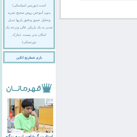
است.(بوریس اسپاسکی)
بدون آموختن روش صحیح تجزیه
وتحلیل عمیق ودقیق بازیها تبدیل
شدن به یک بازیکن عالی ودرجه یک
امکان پذیر نیست .(مارک
دورتسکی)
بازی شطرنج انلاین
استاد بزرگ شاهین لرپری زنگنه