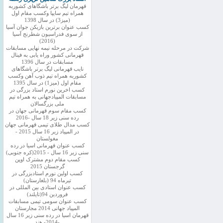
قهرمان لیگ برتر باشگاهای کشوربه
همراه تیم سایپا وکسب مقام اول
(میز3) در سال 1398
کسب عنوان برترین بازیکن جوان آسیا
از سوی فدراسیون شطرنج آسیا
(2016)
شرکت در مرحله نیمه نهایی مسابقات
قهرمانی کشور وراه یابی به فینال
مسابقات در سال 1396
نایب قهرمانی لیگ برتر باشگاهای
کشوربه همراه تیم ذوب آهن وکسب
مقام اول (میز1) در سال 1395
کسب اخرین نورم استاد بزرگی در
مسابقات المپیادجهانی به همراه تیم
ملی بزرگسالان
کسب مقام سوم قهرمانی جهان در
رده سنی زیر 18 سال -2016
کسب مدال طلای تیمی قهرمانی جهان
در المپیاد زیر 16 سال 2015 -
مغولستان
کسب عنوان قهرمانی اسیا در رده
سنی زیر 16 سال - 2015(کره جنوبی)
کسب مقام دوم مشترک اوپن
گرجستان 2015
کسب اولین نورم استادبزرگی در
تیرماه 94 (بلغارستان)
کسب عنوان استادی بین المللی در
فروردین 94(تایلند)
کسب عنوان سومی تیمی مسابقات
المپیاد جهانی 2014 مجارستان
قهرمان اسیا در رده سنی زیر 16 سال
-2014- هند