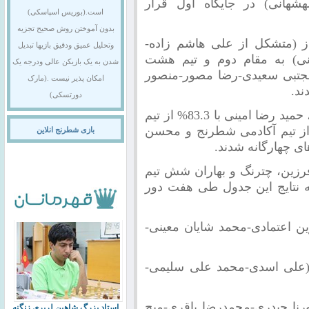
شهانی) در جایگاه اول قرار
است.(بوریس اسپاسکی)
بدون آموختن روش صحیح تجزیه
ی شطرنج از اصفهان با 15.5 امتیاز (متشکل از علی هاشم زاده-
وتحلیل عمیق ودقیق بازیها تبدیل
انی) به مقام دوم و تیم هشت
شدن به یک بازیکن عالی ودرجه یک
از (متشکل از مجتبی سعیدی-رضا مصور-منصور
امکان پذیر نیست .(مارک
ند.
دورتسکی)
علیرضا کریمیان با 100% امتیاز از تیم سه دژ ، حمید رضا امینی با 83.3% از تیم
 شطرنج ، محمد سلطانیان با 87.5% از تیم آکادمی شطرنج و محسن
بازی شطرنج انلاین
فرزین، چترنگ و بهاران شش تیم
زیر 10 سال بودند که نتایج این جدول طی هفت دور
 اصفهان با 13.5 امتیاز (آرین اعتمادی-محمد شایان معینی-
رنگ از فلاورجان با 11 امتیاز (علی اسدی-محمد علی سلیمی-
 شطرنج با 11 امتیاز (سورنا حیدری-محمدرضا باقری-میح
استاد بزرگ شاهین لرپری زنگنه