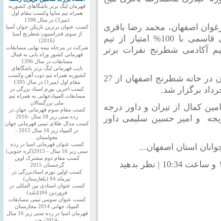
قهرمان لیگ برتر باشگاهای کشوربه
همراه تیم سایپا وکسب مقام اول
(میز3) در سال 1398
1% امتیاز از تیم ارغوان اصفهان، محمد رضا باقری
کسب عنوان برترین بازیکن جوان آسیا
از سوی فدراسیون شطرنج آسیا
با 100% امتیاز از تیم آکادمی شطرنج، علی قاسمی با 100% امتیاز از تیم
(2016)
هان و مبین افضل با 50% از تیم آکادمی شطرنج نفرات برتر
شرکت در مرحله نیمه نهایی مسابقات
قهرمانی کشور وراه یابی به فینال
مسابقات در سال 1396
نایب قهرمانی لیگ برتر باشگاهای
کشوربه همراه تیم ذوب آهن وکسب
مسابقات شطرنج سریع المپیاد محلات اصفهان در خانه شطرنج اصفهان از 27
مقام اول (میز1) در سال 1395
کسب اخرین نورم استاد بزرگی در
مسابقات المپیادجهانی به همراه تیم
ملی بزرگسالان
ین کمال از تیران و داور درجه
کسب مقام سوم قهرمانی جهان در
جه و امیر حسین سلیمی داور
رده سنی زیر 18 سال -2016
کسب مدال طلای تیمی قهرمانی جهان
در المپیاد زیر 16 سال 2015 -
مغولستان
کسب عنوان قهرمانی اسیا در رده
وانان استان اصفهان...
سنی زیر 16 سال - 2015(کره جنوبی)
کسب مقام دوم مشترک اوپن
نظر بدهید
گرجستان 2015
کسب اولین نورم استادبزرگی در
تیرماه 94 (بلغارستان)
کسب عنوان استادی بین المللی در
فروردین 94(تایلند)
کسب عنوان سومی تیمی مسابقات
المپیاد جهانی 2014 مجارستان
قهرمان اسیا در رده سنی زیر 16 سال
-2014- هند