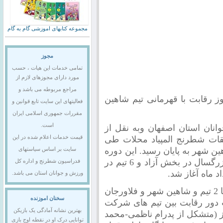
مجموعه کتابهای اموزشی گام به گام
مجوز
تمامی خدمات این هیات ، حسب
مورد دارای مجوزهای لازم از
مراجع مربوطه می باشد و
 رقابت با قهرمانی تیم شاهین
فعالیتهای این سایت تابع قوانین و
مقررات جمهوری اسلامی ایران
است.
انان استان اصفهان وبه نقل از
ات شطرنج المپیاد محلات طی
قیمت خدمات اعلام شده در این
ین شهر به پایان رسید. این دوره
سایت بر اساس سیاستهای
از مسابقات المپیاد شطرنج با حضور 29 تیم بزرگسال در بخش آزاد و 6 تیم در
فدراسیون شطرنج و اداره کل
ورزش و جوانان استان می باشد.
در بخش آزاد اصفهان با 25 تیم ، خمینی شهر با 2 تیم و شاهین شهر و فلاورجان
سخنان اموزنده
ان هفت دور رقابت بین تیم های شرکت
بهترین نشانه آمادگی یک بازیکن
م شاهین از شاهین شهر با 16.5 امتیاز (متشکل از پدرام ناظمی-محمد
توانایی درک او در نقطه اوج بازی