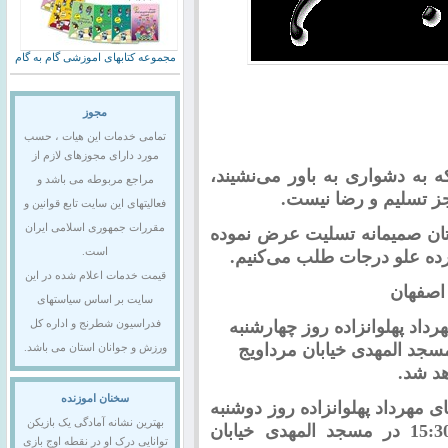
مجموعه کتابهای اموزشی گام به گام
مجوز
تمامی خدمات این هیات ، حسب
مورد دارای مجوزهای لازم از
به دشواری به باور می‌نشیند،
مراجع مربوطه می باشد و
جز تسلیم و رضا نیست.
فعالیتهای این سایت تابع قوانین و
مقررات جمهوری اسلامی ایران
م تان صمیمانه تسلیت عرض نموده
است.
رده علو درجات طلب می‌کنیم.
قیمت خدمات اعلام شده در این
اصفهان
سایت بر اساس سیاستهای
داد پهلوانزاده روز چهارشنبه
فدراسیون شطرنج و اداره کل
ماه 91 از ساعت 14 الی 16 در مسجد المهدی خیابان مرداویج
ورزش و جوانان استان می باشد.
د شد.
سخنان اموزنده
مهرداد پهلوانزاده روز دوشنبه
بهترین نشانه آمادگی یک بازیکن
مورخ 11 دیماه 91 از ساعت 13:30 الی 15:30 در مسجد المهدی خیابان
توانایی درک او در نقطه اوج بازی