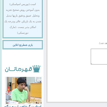
است.(بوریس اسپاسکی)
بدون آموختن روش صحیح تجزیه
وتحلیل عمیق ودقیق بازیها تبدیل
شدن به یک بازیکن عالی ودرجه یک
امکان پذیر نیست .(مارک
دورتسکی)
هد شد)
بازی شطرنج انلاین
استاد بزرگ شاهین لرپری زنگنه