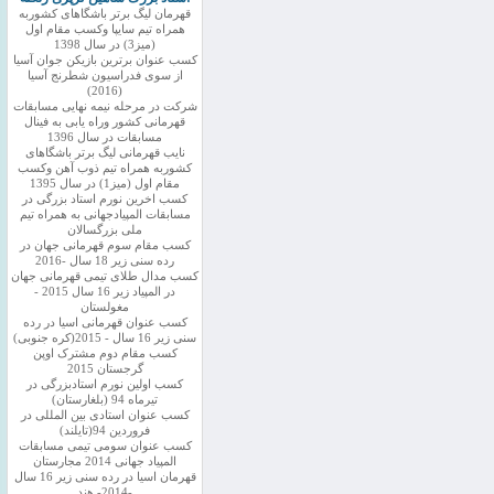
قهرمان لیگ برتر باشگاهای کشوربه
همراه تیم سایپا وکسب مقام اول
(میز3) در سال 1398
کسب عنوان برترین بازیکن جوان آسیا
از سوی فدراسیون شطرنج آسیا
(2016)
شرکت در مرحله نیمه نهایی مسابقات
قهرمانی کشور وراه یابی به فینال
مسابقات در سال 1396
نایب قهرمانی لیگ برتر باشگاهای
کشوربه همراه تیم ذوب آهن وکسب
مقام اول (میز1) در سال 1395
کسب اخرین نورم استاد بزرگی در
مسابقات المپیادجهانی به همراه تیم
ملی بزرگسالان
کسب مقام سوم قهرمانی جهان در
رده سنی زیر 18 سال -2016
کسب مدال طلای تیمی قهرمانی جهان
در المپیاد زیر 16 سال 2015 -
مغولستان
کسب عنوان قهرمانی اسیا در رده
سنی زیر 16 سال - 2015(کره جنوبی)
کسب مقام دوم مشترک اوپن
گرجستان 2015
کسب اولین نورم استادبزرگی در
تیرماه 94 (بلغارستان)
کسب عنوان استادی بین المللی در
فروردین 94(تایلند)
کسب عنوان سومی تیمی مسابقات
المپیاد جهانی 2014 مجارستان
قهرمان اسیا در رده سنی زیر 16 سال
-2014- هند