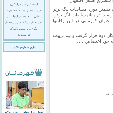
ت شطرنج استان اصفهان
است.(بوریس اسپاسکی)
همین دوره مسابقات لیگ برتر
بدون آموختن روش صحیح تجزیه
ید. در پایان
مسابقات لیگ برتر،
وتحلیل عمیق ودقیق بازیها تبدیل
شد با کسب 60.5 امتیاز به عنوان قهرمانی در این رقابتها
شدن به یک بازیکن عالی ودرجه یک
امکان پذیر نیست .(مارک
 با کسب 55.5 امتیاز در مکان دوم قرار گرفت و تیم تربیت
دورتسکی)
بازی شطرنج انلاین
هد شد)
استاد بزرگ شاهین لرپری زنگنه