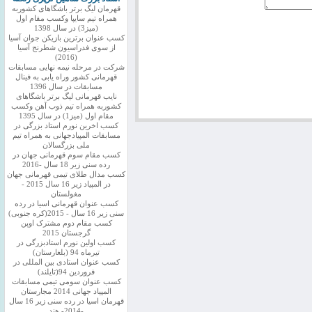
قهرمان لیگ برتر باشگاهای کشوربه
همراه تیم سایپا وکسب مقام اول
(میز3) در سال 1398
کسب عنوان برترین بازیکن جوان آسیا
از سوی فدراسیون شطرنج آسیا
(2016)
شرکت در مرحله نیمه نهایی مسابقات
قهرمانی کشور وراه یابی به فینال
مسابقات در سال 1396
نایب قهرمانی لیگ برتر باشگاهای
کشوربه همراه تیم ذوب آهن وکسب
مقام اول (میز1) در سال 1395
کسب اخرین نورم استاد بزرگی در
مسابقات المپیادجهانی به همراه تیم
ملی بزرگسالان
کسب مقام سوم قهرمانی جهان در
رده سنی زیر 18 سال -2016
کسب مدال طلای تیمی قهرمانی جهان
در المپیاد زیر 16 سال 2015 -
مغولستان
کسب عنوان قهرمانی اسیا در رده
سنی زیر 16 سال - 2015(کره جنوبی)
کسب مقام دوم مشترک اوپن
گرجستان 2015
کسب اولین نورم استادبزرگی در
تیرماه 94 (بلغارستان)
کسب عنوان استادی بین المللی در
فروردین 94(تایلند)
کسب عنوان سومی تیمی مسابقات
المپیاد جهانی 2014 مجارستان
قهرمان اسیا در رده سنی زیر 16 سال
-2014- هند