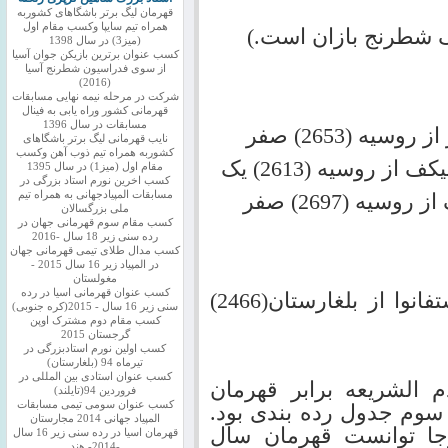
قهرمان لیگ برتر باشگاهای کشوربه
همراه تیم سایپا وکسب مقام اول
نگ شطرنج بازان است.)
(میز3) در سال 1398
کسب عنوان برترین بازیکن جوان آسیا
از سوی فدراسیون شطرنج آسیا
(2016)
شرکت در مرحله نیمه نهایی مسابقات
قهرمانی کشور وراه یابی به فینال
مسابقات در سال 1396
نایب قهرمانی لیگ برتر باشگاهای
کشوربه همراه تیم ذوب آهن وکسب
مقام اول (میز1) در سال 1395
کسب اخرین نورم استاد بزرگی در
مسابقات المپیادجهانی به همراه تیم
ملی بزرگسالان
کسب مقام سوم قهرمانی جهان در
رده سنی زیر 18 سال -2016
کسب مدال طلای تیمی قهرمانی جهان
در المپیاد زیر 16 سال 2015 -
مغولستان
کسب عنوان قهرمانی اسیا در رده
سارا خادم الشریعه( 2402)یک – استفانوا از بلغارستان(2466)
سنی زیر 16 سال - 2015(کره جنوبی)
کسب مقام دوم مشترک اوپن
گرجستان 2015
کسب اولین نورم استادبزرگی در
تیرماه 94 (بلغارستان)
کسب عنوان استادی بین المللی در
م الشریعه برابر قهرمان
فروردین 94(تایلند)
کسب عنوان سومی تیمی مسابقات
 سوم جدول رده بندی بود.
المپیاد جهانی 2014 مجارستان
جا توانست قهرمان سال
قهرمان اسیا در رده سنی زیر 16 سال
-2014- هند