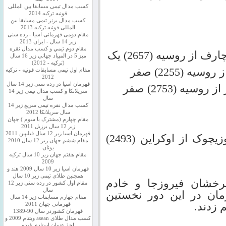
کسب مدال تیمی مسابقا بین المللی
قونیه ترکیه 2014
کسب مدال برنز تیمی مسابقا بین
المللی قونیه ترکیه 2013
مقام دومی قهرمانی اسیا - رده سنی
زیر 14 سال - ایران 2013
مقام دوم تيمي و كسب مدال نقره
ميز 5 در المپياد جهاني زير 16 سال
(تركيه - 2012)
مقام اول تیمی مسابقات قونیه - ترکیه
2012
قهرمان اسیا در رده سنی زیر 14 سال
سريلانكا و کسب مدال تیمی زیر 14
سال
کسب مدال نقره تیمی سریع زیر 14
سال سریلانکا 2012
مقام چهارم (مشترک با سوم ) جهان
زیر 12 سال برزیل 2011
قهرمان اسيا زير 12 سال فیلیپین 2011
سارا خادم الشریعه( 2402) یک – موزیچوک از اوکراین (2493)
مقام ششم جهان زیر 12 سال 2010
یونان
مقام هفتم جهان زیر 10 سال ترکیه
2009
قهرمان اسيا زیر 10 سال 2009 هند و
همچنین طلای تیمی زیر 10 سال
ترخشان فیروزجا و خادم
مقام اول كشور در رده سني زير 12
سال
مان در این دور نخستین
مقام چهارم مسابقات زیر 14 سال
 زدند.
قهرمانی جهان 2011
قهرمان کشوردر سال 90-1389
کسب مدال طلای asean ویتنام 2009 و
اخذ عنوان استادی فیده