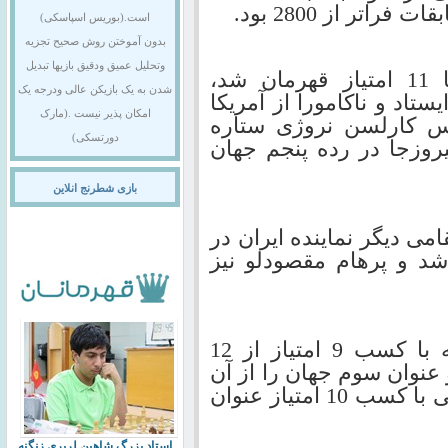
تر از 2800 بود.
است.(بوریس اسپاسکی)
بدون آموختن روش صحیح تجزیه
وتحلیل عمیق ودقیق بازیها تبدیل
در بخش آزاد دوبوف از روسیه با 11 امتیاز قهرمان شد،
شدن به یک بازیکن عالی ودرجه یک
ستاد و ناکامورا از آمریکا
امکان پذیر نیست .(مارک
س کارلسن نروژی ستاره
دورتسکی)
یروزجا در رده پنجم جهان
بازی شطرنج انلاین
می دیگر نماینده ایران در
ق به کسب 8 امتیاز شد و پرهام مقصودلو نیز
در بخش بانوان سارا خادم الشریعه با کسب 9 امتیاز از 12
عنوان سوم جهان را از آن
خود کرد. در این بخش جو ونجون چینی با کسب 10 امتیاز عنوان
استاد بزرگ شاهین لرپری زنگنه