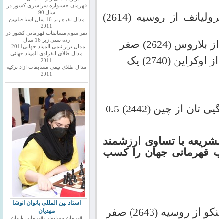
قهرمان جشنواره سراسری کشور در
سال 90
احسان قائم مقامی( 2524) یک – فرولیانف از روسیه (2614)
مدال نقره زیر 16 سال اسیا فیلیپین
2011
نفر سوم مسابقات قهرمانی کشور در
رده سنی زیر 16 سال
مدال برنز تیمی المپیاد جهانی2011 -
مدال طلای انفرادی المپیاد جهانی
2011
مدال طلای تیمی مسابقات ازاد ترکیه
2011
الشریعه با تساوی ارزشمند
ب قهرمانی جهان را کسب
استاد بین المللی بانوان انوشا
مهدیان
قهرمان مسابقات قهرمانی بانوان