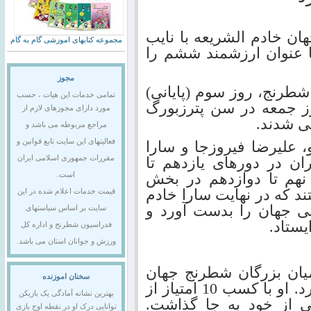
ان خادم الشریعه با نایب
مجموعه کتابهای اموزشی گام به گام
 عنوان ارزشمند ششم را
مجوز
طرنج، روز سوم (پایانی)
تمامی خدمات این هیات ، حسب
ز جمعه در سن پترزبورگ
مورد دارای مجوزهای لازم از
ی شدند.
مراجع مربوطه می باشد و
فعالیتهای این سایت تابع قوانین و
 علیرضا فیروزجا و سارا
ان در دورهای یازدهم تا
مقررات جمهوری اسلامی ایران
نهم تا دوازدهم در بخش
است.
تند که در نهایت سارا خادم
قیمت خدمات اعلام شده در این
نی جهان را بدست آورد و
سایت بر اساس سیاستهای
یستاد.
فدراسیون شطرنج و اداره کل
ورزش و جوانان استان می باشد.
میان بزرگان شطرنج جهان
سخنان اموزنده
عنوان ارزشمند ششمی را بدست آورد. او با کسب 10 امتیاز از
بهترین نشانه آمادگی یک بازیکن
لی از خود به جا گذاشت.
توانایی درک او در نقطه اوج بازی