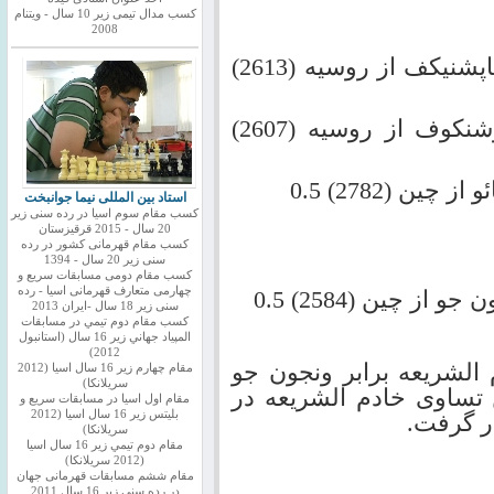
کسب مدال تیمی زیر 10 سال - ویتنام
2008
احسان قائم مقامی( 2524) صفر - شاپشنیکف از روسیه (2613)
پرهام مقصودلو( 2463) یک – لجیوشنکوف از روسیه (2607)
استاد بین المللی نیما جوانبخت
کسب مقام سوم اسیا در رده سنی زیر
20 سال - 2015 قرقیزستان
کسب مقام قهرمانی کشور در رده
سنی زیر 20 سال - 1394
کسب مقام دومی مسابقات سریع و
چهارمی متعارف قهرمانی اسیا - رده
سنی زیر 18 سال -ایران 2013
كسب مقام دوم تيمي در مسابقات
المپياد جهاني زير 16 سال (استانبول
2012)
 الشریعه برابر ونجون جو
مقام چهارم زير 16 سال اسيا (2012
سريلانكا)
 تساوی خادم الشریعه در
مقام اول اسيا در مسابقات سريع و
بليتس زير 16 سال اسيا (2012
ر گرفت.
سريلانكا)
مقام دوم تيمي زير 16 سال اسيا
(2012 سريلانكا)
مقام ششم مسابقات قهرمانی جهان
در رده سنی زیر 16 سال 2011