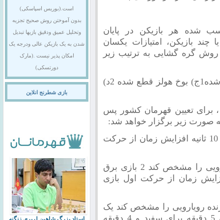
است.(بوریس اسپاسکی)
بدون آموختن روش صحیح تجزیه
سب شده هر بازیکن در پایان
وتحلیل عمیق ودقیق بازیها تبدیل
 چند بازیکن، امتیازات یکسان
شدن به یک بازیکن عالی ودرجه یک
ز روش گره گشایی به ترتیب زیر
امکان پذیر نیست .(مارک
دورتسکی)
الف) رویارویی مستقیمب) بوخ هولز قطع شده1ج) بوخ هولز قطع شده 2د)
بازی شطرنج انلاین
 ، برای تعیین قهرمان کشور پس
ه صورت زیر برگزار خواهد شد:
2 بازی سریع ( با زمان 15 دقیقه به همراه 10 ثانیه افزایش زمان از حرکت
چنانچه بازی سریع نتوانست برنده رویارویی را مشخص کند 2 بازی برق
دقیقه به همراه 2 ثانیه افزایش زمان از حرکت اول بازی
رنده رویارویی را مشخص کند یک
) با زمان 5 دقیقه برای سفید و 4 دقیقه
استاد بزرگ شاهین لرپری زنگنه