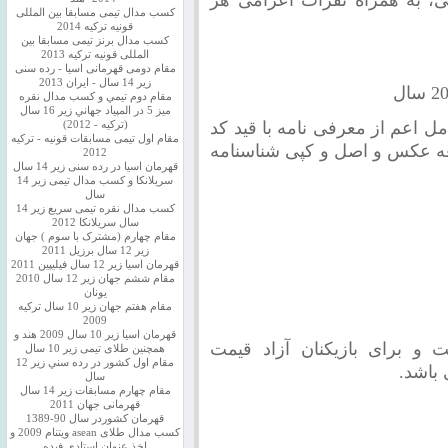
کسب مدال تیمی مسابقا بین المللی
قونیه ترکیه 2014
کسب مدال برنز تیمی مسابقا بین
المللی قونیه ترکیه 2013
مقام دومی قهرمانی اسیا - رده سنی
زیر 14 سال - ایران 2013
مقام دوم تيمي و كسب مدال نقره
ميز 5 در المپياد جهاني زير 16 سال
امل اعم از معرفی نامه با قید کد
(تركيه - 2012)
مقام اول تیمی مسابقات قونیه - ترکیه
ه عکس و اصل و کپی شناسنامه
2012
قهرمان اسیا در رده سنی زیر 14 سال
سريلانكا و کسب مدال تیمی زیر 14
سال
کسب مدال نقره تیمی سریع زیر 14
سال سریلانکا 2012
مقام چهارم (مشترک با سوم ) جهان
زیر 12 سال برزیل 2011
قهرمان اسيا زير 12 سال فیلیپین 2011
مقام ششم جهان زیر 12 سال 2010
یونان
مقام هفتم جهان زیر 10 سال ترکیه
2009
قهرمان اسيا زیر 10 سال 2009 هند و
 و برای بازیکنان آزاد قیمت
همچنین طلای تیمی زیر 10 سال
مقام اول كشور در رده سني زير 12
باشد.
سال
مقام چهارم مسابقات زیر 14 سال
قهرمانی جهان 2011
قهرمان کشوردر سال 90-1389
کسب مدال طلای asean ویتنام 2009 و
اخذ عنوان استادی فیده