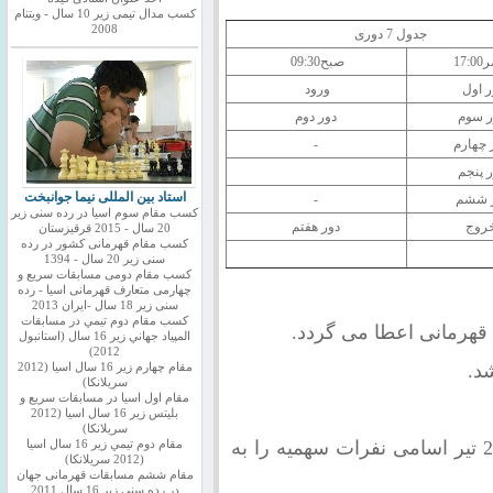
کسب مدال تیمی زیر 10 سال - ویتنام
2008
جدول 7 دوری
17:
صبح
09:30
تاریخ
ر
ر اول
ورود
22/04/97
جم
ر سوم
دور دوم
23/04/97
شن
 چهارم
-
24/04/97
یکش
ر پنجم
25/04/97
دوش
استاد بین المللی نیما جوانبخت
 ششم
-
26/04/97
سه 
کسب مقام سوم اسیا در رده سنی زیر
روج
دور هفتم
27/04/97
چهار
20 سال - 2015 قرقیزستان
کسب مقام قهرمانی کشور در رده
28/04/97
پنج
سنی زیر 20 سال - 1394
کسب مقام دومی مسابقات سریع و
چهارمی متعارف قهرمانی اسیا - رده
سنی زیر 18 سال -ایران 2013
كسب مقام دوم تيمي در مسابقات
المپياد جهاني زير 16 سال (استانبول
2012)
د.
مقام چهارم زير 16 سال اسيا (2012
سريلانكا)
مقام اول اسيا در مسابقات سريع و
بليتس زير 16 سال اسيا (2012
سريلانكا)
هیئت های استانی باید تا ساعت 18 تاریخ 20 تیر اسامی نفرات سهمیه را به
مقام دوم تيمي زير 16 سال اسيا
(2012 سريلانكا)
مقام ششم مسابقات قهرمانی جهان
در رده سنی زیر 16 سال 2011