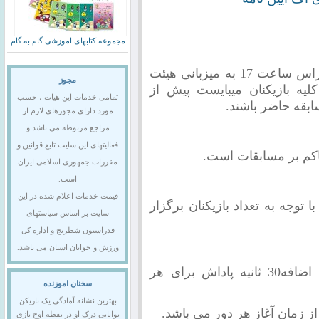
مجموعه کتابهای اموزشی گام به گام
مسابقات از روز جمعه مورخ 22/04/1397 راس ساعت 17 به میزبانی هیئت
مجوز
یه بازیکنان می­بایست پیش از
تمامی خدمات این هیات ، حسب
مورد دارای مجوزهای لازم از
مراجع مربوطه می باشد و
فعالیتهای این سایت تابع قوانین و
اکم بر مسابقات است.
مقررات جمهوری اسلامی ایران
است.
قیمت خدمات اعلام شده در این
ه روش سوئیسی در 7 یا 9 دور با توجه به تعداد بازیکنان برگزار
سایت بر اساس سیاستهای
فدراسیون شطرنج و اداره کل
ورزش و جوانان استان می باشد.
زمان بازی برای هر بازیکن 90 دقیقه به اضافه30 ثانیه پاداش برای هر
سخنان اموزنده
بهترین نشانه آمادگی یک بازیکن
توانایی درک او در نقطه اوج بازی