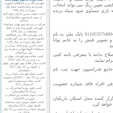
قهرمان لیگ برتر باشگاهای کشوربه
کشی تعیین رنگ می تواند انتخاب
همراه تیم سایپا وکسب مقام اول
ه بازی مساوی شود سیاه برنده
(میز3) در سال 1398
کسب عنوان برترین بازیکن جوان آسیا
از سوی فدراسیون شطرنج آسیا
(2016)
شرکت در مرحله نیمه نهایی مسابقات
قهرمانی کشور وراه یابی به فینال
مسابقات در سال 1396
بازیکنان باید ورودیه را به شماره حساب 0110535754004 بانک ملی به نام
نایب قهرمانی لیگ برتر باشگاهای
کشوربه همراه تیم ذوب آهن وکسب
 تصویر فیش را به خانم توانا
مقام اول (میز1) در سال 1395
کسب اخرین نورم استاد بزرگی در
مسابقات المپیادجهانی به همراه تیم
ملی بزرگسالان
لاح بدانند با معرفی نامه کتبی
کسب مقام سوم قهرمانی جهان در
 نمایند.
رده سنی زیر 18 سال -2016
کسب مدال طلای تیمی قهرمانی جهان
در المپیاد زیر 16 سال 2015 -
جامع فدراسیون جهت ثبت نام
مغولستان
کسب عنوان قهرمانی اسیا در رده
سنی زیر 16 سال - 2015(کره جنوبی)
کسب مقام دوم مشترک اوپن
فی افراد فاقد شماره عضویت
گرجستان 2015
کسب اولین نورم استادبزرگی در
تیرماه 94 (بلغارستان)
کسب عنوان استادی بین المللی در
ار کننده محل اسکان بازیکنان
فروردین 94(تایلند)
کسب عنوان سومی تیمی مسابقات
خواهد کرد.
المپیاد جهانی 2014 مجارستان
قهرمان اسیا در رده سنی زیر 16 سال
، به همراه نفرات اعزامی هر
-2014- هند