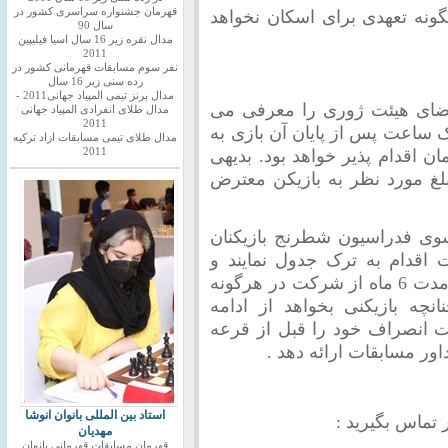
قهرمان جشنواره سراسری کشور در
نه تعهدی برای اسکان نخواهد
سال 90
مدال نقره زیر 16 سال اسیا فیلیپین
2011
نفر سوم مسابقات قهرمانی کشور در
رده سنی زیر 16 سال
مدال برنز تیمی المپیاد جهانی2011 -
عضای هیئت ژوری را معرفی می
مدال طلای انفرادی المپیاد جهانی
2011
ک ساعت پس از پایان آن بازی به
مدال طلای تیمی مسابقات ازاد ترکیه
پرداخت مبلغ 50 هزار تومان اقدام پذیر خواهد بود. بدیهی
2011
غ مورد نظر به بازیکن معترض
سوی فدراسیون شطرنج بازیکنان
 اقدام به ترک جدول نمایند و
بازیکنان خاطی مطابق بخشنامه مذکور به مدت 6 ماه از شرکت در هرگونه
چه بازیکنی بخواهد از ادامه
 انصراف خود را قبل از قرعه
ور مسابقات ارائه دهد
.
استاد بین المللی بانوان انوشا
تماس بگیرید :
مهدیان
قهرمان مسابقات قهرمانی بانوان