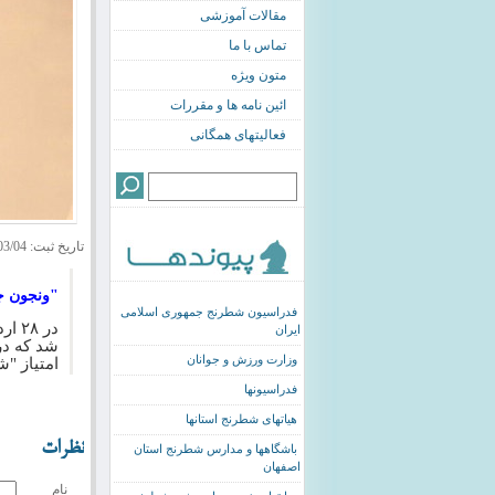
مقالات آموزشی
تماس با ما
متون ویژه
ائین نامه ها و مقررات
فعالیتهای همگانی
تاریخ ثبت: 1397/03/04
"ونجون جو" 
فدراسیون شطرنج جمهوری اسلامی
در ۲۸ ارديبهشت ۱۳۹۷
ایران
وزارت ورزش و جوانان
امتیاز "
فدراسیونها
هیاتهای شطرنج استانها
نظرات
باشگاهها و مدارس شطرنج استان
اصفهان
نام