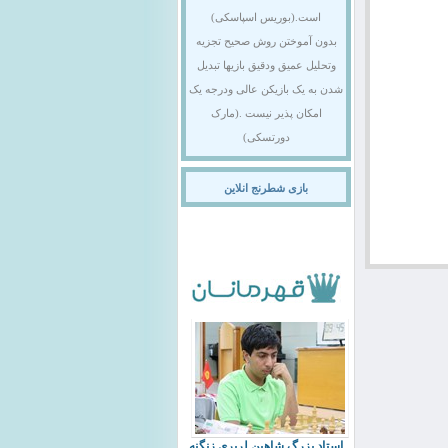
است.(بوریس اسپاسکی)
بدون آموختن روش صحیح تجزیه
وتحلیل عمیق ودقیق بازیها تبدیل
شدن به یک بازیکن عالی ودرجه یک
امکان پذیر نیست .(مارک
دورتسکی)
بازی شطرنج انلاین
استاد بزرگ شاهین لرپری زنگنه