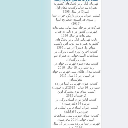
قهرمان لیگ برتر باشگاهای کشوربه
همراه تیم سایپا وکسب مقام اول
(میز3) در سال 1398
کسب عنوان برترین بازیکن جوان آسیا
از سوی فدراسیون شطرنج آسیا
(2016)
شرکت در مرحله نیمه نهایی مسابقات
قهرمانی کشور وراه یابی به فینال
مسابقات در سال 1396
نایب قهرمانی لیگ برتر باشگاهای
کشوربه همراه تیم ذوب آهن وکسب
مقام اول (میز1) در سال 1395
کسب اخرین نورم استاد بزرگی در
مسابقات المپیادجهانی به همراه تیم
ملی بزرگسالان
کسب مقام سوم قهرمانی جهان در
رده سنی زیر 18 سال -2016
کسب مدال طلای تیمی قهرمانی جهان
در المپیاد زیر 16 سال 2015 -
مغولستان
کسب عنوان قهرمانی اسیا در رده
سنی زیر 16 سال - 2015(کره جنوبی)
کسب مقام دوم مشترک اوپن
گرجستان 2015
کسب اولین نورم استادبزرگی در
تیرماه 94 (بلغارستان)
کسب عنوان استادی بین المللی در
فروردین 94(تایلند)
کسب عنوان سومی تیمی مسابقات
المپیاد جهانی 2014 مجارستان
قهرمان اسیا در رده سنی زیر 16 سال
-2014- هند