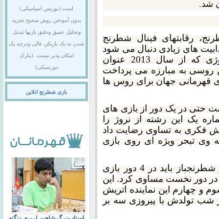
ن شد.
است.(بوریس اسپاسکی)
بدون آموختن روش صحیح تجزیه
وتحلیل عمیق ودقیق بازیها تبدیل
ج، رقابتهای فینال شطرنج
شدن به یک بازیکن عالی ودرجه یک
بیت های زیادی دنبال می شود
امکان پذیر نیست .(مارک
به ویژه امسال که مگنوس کارلسن نروژی که از سال 2013 عنوان
دورتسکی)
کین روسی به مبارزه می پرداخت
ی قهرمانی جهان برای روس ها
بازی شطرنج انلاین
ت حتی در یک دور از بازی های
ه یک این رشته از نروژ را
دامه و در پایان 12 دور بخش فکری به تساوی رضایت داد
ه وی تبحر ویژه ای روی بازی
کار به بازی های تکمیلی کشید. در ابتدا دو شطرنجباز باید در 4 دور بازی
 در دور نخست مساوی کرد. این
سوم و چهارم این نماینده اتریش
در شب تولدش با پیروزی سه بر
استاد بزرگ شاهین لرپری زنگنه