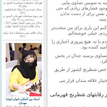
یه به سومین تساوی پیاپی
قهرمان جشنواره سراسری کشور در
سال 90
 وجود فشارهای زیادی که حتی
مدال نقره زیر 16 سال اسیا فیلیپین
 نفس برای از دست ندادن
2011
نفر سوم مسابقات قهرمانی کشور در
سید
.
رده سنی زیر 16 سال
مدال برنز تیمی المپیاد جهانی2011 -
مدال طلای انفرادی المپیاد جهانی
‌کنم این بازی برای من سخت‌تر
2011
وردم، خیلی خوشحالم
.
مدال طلای تیمی مسابقات ازاد ترکیه
2011
م یا نه. هیچ پیروزی اجباری را
ید کننده بود
.
در 12 دور رقابت به تساوی برسند جدال در بخش
رد.
 شاخص شطرنج کشور از طریق
https://telegram.me/iranches در اختیار علاقه مندان قرار می
ر رقابتهای شطرنج قهرمانی
استاد بین المللی بانوان انوشا
مهدیان
قهرمان مسابقات قهرمانی بانوان