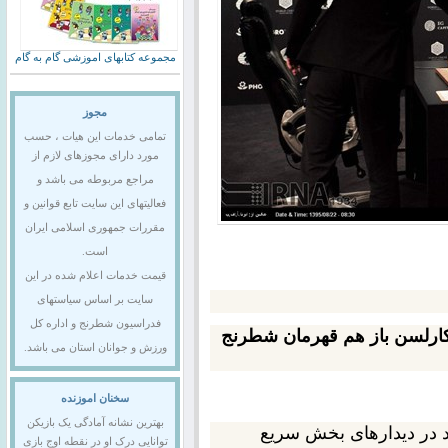
مجموعه کتابهای اموزشی گام به گام
مجوز
تمامی خدمات این هیات ، حسب
مورد دارای مجوزهای لازم از
مراجع مربوطه می باشد و
فعالیتهای این سایت تابع قوانین و
مقررات جمهوری اسلامی ایران
است.
قیمت خدمات اعلام شده در این
سایت بر اساس سیاستهای
فدراسیون شطرنج و اداره کل
کارلسن باز هم قهرمان شطرنج
ورزش و جوانان استان می باشد.
سخنان اموزنده
بهترین نشانه آمادگی یک بازیکن
ی با پیروزی 3 بر یک خود در دیدارهای بخش سریع
توانایی درک او در نقطه اوج بازی