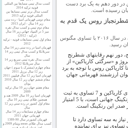
 در دور دهم به یک برد دست
کسب مدال تیمی مسابقا بین المللی
قونیه ترکیه 2014
پایان رسیده است
.
کسب مدال برنز تیمی مسابقا بین
المللی قونیه ترکیه 2013
 شطرنجباز روس یک قدم به
مقام دومی قهرمانی اسیا - رده سنی
زیر 14 سال - ایران 2013
مقام دوم تيمي و كسب مدال نقره
ميز 5 در المپياد جهاني زير 16 سال
(تركيه - 2012)
نهمین جدال برای تعیین قهرمان شطرنج جهان در سال ۲۰۱۶ با تساوی مگنوس
مقام اول تیمی مسابقات قونیه - ترکیه
ن رسید.
2012
قهرمان اسیا در رده سنی زیر 14 سال
سريلانكا و کسب مدال تیمی زیر 14
 دور نهم رقابتهای شطرنج
سال
کسب مدال نقره تیمی سریع زیر 14
وژ و «سرگئی کاریاکین» از
سال سریلانکا 2012
ا کاریاکین روس با توجه به برد
مقام چهارم (مشترک با سوم ) جهان
زیر 12 سال برزیل 2011
وان ارزشمند قهرمانی جهان
قهرمان اسيا زير 12 سال فیلیپین 2011
مقام ششم جهان زیر 12 سال 2010
یونان
مقام هفتم جهان زیر 10 سال ترکیه
در 8 دیدار قبلی این دو شطرنج‌باز یک برد برای کاریاکین و 7 تساوی به ثبت
2009
قهرمان اسيا زیر 10 سال 2009 هند و
رسیده بود تا نماینده روسیه که در رده نهم رنکینگ جهانی است، با 5 امتیاز
همچنین طلای تیمی زیر 10 سال
مقام اول كشور در رده سني زير 12
سال
مقام چهارم مسابقات زیر 14 سال
قهرمانی جهان 2011
نیاز به سه تساوی دارد تا
قهرمان کشوردر سال 90-1389
کسب مدال طلای asean ویتنام 2009 و
 تساوی نیز برای نماینده
اخذ عنوان استادی فیده