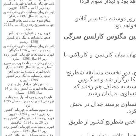
د بود و دیدار سوم فردا
نایب قهرمان مسابقات قهرمانی کشور
رده زیر 16 سال 1397 - قزوین
نایب قهرمان مسابقات قهرمانی کشور
رده زیر 20 سال 1397 - زنجان
ور سوم این مسابقات نیز از ساعت 22/30 روز دوشنبه با تفسیر آنلاین
مقام سوم تیمی مسابقات المپیاد
واهد بود
جهانی شطرنج رده زیر 16 سال 2018
- هند
قهرمان میز بانوان(تیم ذوب آهن
 بین مگنوس کارلسن-سرگی
اصفهان)مسابقات لیگ برتر کشور
1396 - رشت
نائب قهرمان مسابقات قهرمانی کشور
رده زیر 20 سال 1396 - گرگان
ان میان کارلسن و کاریاکین با
قهرمان مسابقات قهرمانی کشور رده
زیر 16 سال 1396 - ساری
نائب قهرمان مسابقات قهرمانی سریع
آسیا رده زیر 20 سال 1396 - شیراز
، دور نخست مسابقه شطرنج
نائب قهرمان تیمی(تیم ذوب آهن
اصفهان)مسابقات لیگ برتر کشور
کا برگزار شد و «مگنوس
1395 - تهران
نایب قهرمان مراحل اول و دوم
سیه به مصاف هم رفتند که
مسابقات قهرمانی کشور رده زیر 14
سال 1395 - سمنان
نایب قهرمان مرحله اول مسابقات
قهرمانی کشور رده زیر 20 سال 1395
در 12 دور رقابت به تساوی برسند جدال در بخش
- یزد
رد.
مقام سوم مسابقات قهرمانی کشور
رده زیر 14 سال 1394 - قزوین
قهرمان مسابقات قهرمانی کشور رده
 شاخص شطرنج کشور از طریق
زیر 20 سال 1394 - ماهشهر
قهرمان مسابقات قهرمانی کشور رده
زیر 12 سال 1393 - ساری
https://telegram.me/iranches در اختیار علاقه مندان قرار می
مقام سوم مسابقات قهرمانی کشور