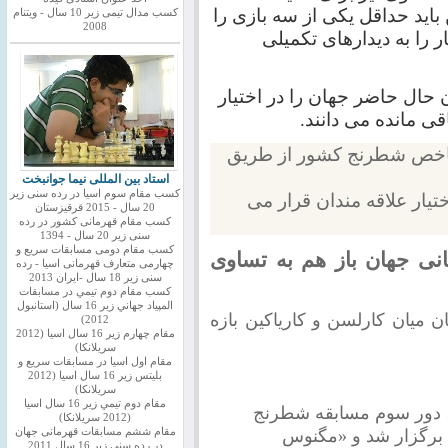
ید حداقل یکی از سه بازی را
کسب مدال تیمی زیر 10 سال - ویتنام
2008
 را به دیدارهای تکمیلی
ن حال حاضر جهان را در اختیار
قی مانده می دانند.
 شاخص شطرنج کشور از طریق
استاد بین المللی نیما جوانبخت
کسب مقام سوم اسیا در رده سنی زیر
https://telegram.me/iranches در اختیار علاقه مندان قرار می
20 سال - 2015 قرقیزستان
کسب مقام قهرمانی کشور در رده
سنی زیر 20 سال - 1394
کسب مقام دومی مسابقات سریع و
نی جهان باز هم به تساوی
چهارمی متعارف قهرمانی اسیا - رده
سنی زیر 18 سال -ایران 2013
كسب مقام دوم تيمي در مسابقات
المپياد جهاني زير 16 سال (استانبول
 میان کارلسن و کاریاکین بازه
2012)
مقام چهارم زير 16 سال اسيا (2012
سريلانكا)
مقام اول اسيا در مسابقات سريع و
بليتس زير 16 سال اسيا (2012
سريلانكا)
مقام دوم تيمي زير 16 سال اسيا
 دور سوم مسابقه شطرنج
(2012 سريلانكا)
 برگزار شد و «مگنوس
مقام ششم مسابقات قهرمانی جهان
در رده سنی زیر 16 سال 2011