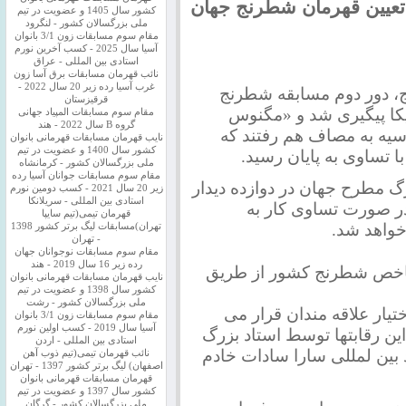
 تعیین قهرمان شطرنج جهان
کشور سال 1405 و عضویت در تیم
ملی بزرگسالان کشور - لنگرود
مقام سوم مسابقات زون 3/1 بانوان
آسیا سال 2025 - کسب آخرین نورم
استادی بین المللی - عراق
نائب قهرمان مسابقات برق آسا زون
غرب آسیا رده زیر 20 سال 2022 -
 دور دوم مسابقه شطرنج
قرقیزستان
کا پیگیری شد و «مگنوس
مقام سوم مسابقات المپیاد جهانی
گروه B سال 2022 - هند
سیه به مصاف هم رفتند که
نایب قهرمان مسابقات قهرمانی بانوان
کشور سال 1400 و عضویت در تیم
 تساوی به پایان رسید.
ملی بزرگسالان کشور - کرمانشاه
مقام سوم مسابقات جوانان آسیا رده
گ مطرح جهان در دوازده دیدار
زیر 20 سال 2021 - کسب دومین نورم
استادی بین المللی - سریلانکا
در صورت تساوی کار به
قهرمان تیمی(تیم سایپا
خواهد شد.
تهران)مسابقات لیگ برتر کشور 1398
- تهران
مقام سوم مسابقات نوجوانان جهان
رده زیر 16 سال 2019 - هند
 شاخص شطرنج کشور از طریق
نایب قهرمان مسابقات قهرمانی بانوان
کشور سال 1398 و عضویت در تیم
ملی بزرگسالان کشور - رشت
https://telegram.me/iranches در اختیار علاقه مندان قرار می
مقام سوم مسابقات زون 3/1 بانوان
آسیا سال 2019 - کسب اولین نورم
ین رقابتها توسط استاد بزرگ
استادی بین المللی - اردن
بین لمللی سارا سادات خادم
نائب قهرمان تیمی(تیم ذوب آهن
اصفهان) لیگ برتر کشور 1397 - تهران
قهرمان مسابقات قهرمانی بانوان
کشور سال 1397 و عضویت در تیم
ملی بزرگسالان کشور - گرگان