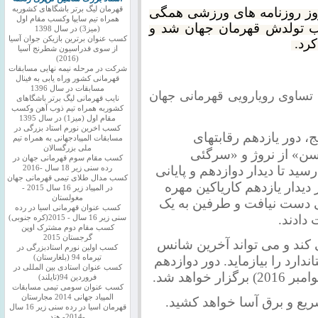
روز روزنامه های ورزشی همگی
قهرمان لیگ برتر باشگاهای کشوربه
همراه تیم سایپا وکسب مقام اول
ب تولدش قهرمان جهان شد و
(میز3) در سال 1398
کسب عنوان برترین بازیکن جوان آسیا
کرد.
از سوی فدراسیون شطرنج آسیا
(2016)
شرکت در مرحله نیمه نهایی مسابقات
قهرمانی کشور وراه یابی به فینال
مسابقات در سال 1396
ن تساوی رویارویی قهرمانی جهان
نایب قهرمانی لیگ برتر باشگاهای
کشوربه همراه تیم ذوب آهن وکسب
مقام اول (میز1) در سال 1395
کسب اخرین نورم استاد بزرگی در
ج،
دور یازدهم رقابتهای
مسابقات المپیادجهانی به همراه تیم
ملی بزرگسالان
ن» از نروژ و «سرگئی
کسب مقام سوم قهرمانی جهان در
 رسید
تا دیدار دوازدهم و پایانی
رده سنی زیر 18 سال -2016
کسب مدال طلای تیمی قهرمانی جهان
دار یازدهم کاریاکین مهره
در المپیاد زیر 16 سال 2015 -
مغولستان
ی دست نیافت و طرفین به یک
کسب عنوان قهرمانی اسیا در رده
سنی زیر 16 سال - 2015(کره جنوبی)
کسب مقام دوم مشترک اوپن
گرجستان 2015
 کند و می تواند آخرین شانس
کسب اولین نورم استادبزرگی در
ارد را بیازماید. دور دوازدهم
تیرماه 94 (بلغارستان)
کسب عنوان استادی بین المللی در
فروردین 94(تایلند)
کسب عنوان سومی تیمی مسابقات
المپیاد جهانی 2014 مجارستان
یع و برق آسا خواهد کشید.
قهرمان اسیا در رده سنی زیر 16 سال
-2014- هند