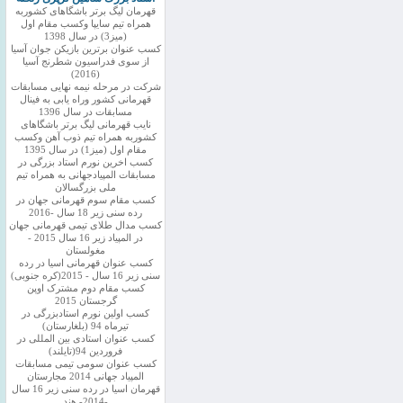
قهرمان لیگ برتر باشگاهای کشوربه
همراه تیم سایپا وکسب مقام اول
(میز3) در سال 1398
کسب عنوان برترین بازیکن جوان آسیا
از سوی فدراسیون شطرنج آسیا
(2016)
شرکت در مرحله نیمه نهایی مسابقات
قهرمانی کشور وراه یابی به فینال
مسابقات در سال 1396
نایب قهرمانی لیگ برتر باشگاهای
کشوربه همراه تیم ذوب آهن وکسب
مقام اول (میز1) در سال 1395
کسب اخرین نورم استاد بزرگی در
مسابقات المپیادجهانی به همراه تیم
ملی بزرگسالان
کسب مقام سوم قهرمانی جهان در
رده سنی زیر 18 سال -2016
کسب مدال طلای تیمی قهرمانی جهان
در المپیاد زیر 16 سال 2015 -
مغولستان
کسب عنوان قهرمانی اسیا در رده
سنی زیر 16 سال - 2015(کره جنوبی)
کسب مقام دوم مشترک اوپن
گرجستان 2015
کسب اولین نورم استادبزرگی در
تیرماه 94 (بلغارستان)
کسب عنوان استادی بین المللی در
فروردین 94(تایلند)
کسب عنوان سومی تیمی مسابقات
المپیاد جهانی 2014 مجارستان
قهرمان اسیا در رده سنی زیر 16 سال
-2014- هند