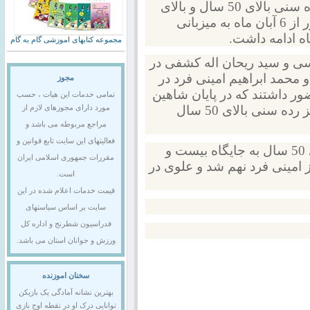
شطرنج قهرمانی پیشکسوتان آسیا در دو رده سنی بالای 50 سال و بالای
65 سال با شرکت 58 شطرنجباز از 12 کشور از 6 آبان ماه به میزبانی
اه ادامه داشت.
مجموعه کتابهای اموزشی گام به گام
هین مهندسی و سید ریحان اله کشفی در
د علوی و محمد ابراهیم امینی فرد در
مجوز
ابقات حضور داشتند که در پایان شاهین
تمامی خدمات این هیات ، حسب
مهندسی موفق شد با 7/5 امتیاز به مدال برنز رده سنی بالای 50 سال
مورد دارای مجوزهای لازم از
مراجع مربوطه می باشد و
فعالیتهای این سایت تابع قوانین و
کشفی دیگر نماینده ایران در رده سنی بالای 50 سال به جایگاه بیست و
مقررات جمهوری اسلامی ایران
رده سنی بالای 65 سال نیز امینی فرد نهم شد و علوی در
است.
قیمت خدمات اعلام شده در این
سایت بر اساس سیاستهای
فدراسیون شطرنج و اداره کل
ورزش و جوانان استان می باشد.
سخنان اموزنده
بهترین نشانه آمادگی یک بازیکن
توانایی درک او در نقطه اوج بازی