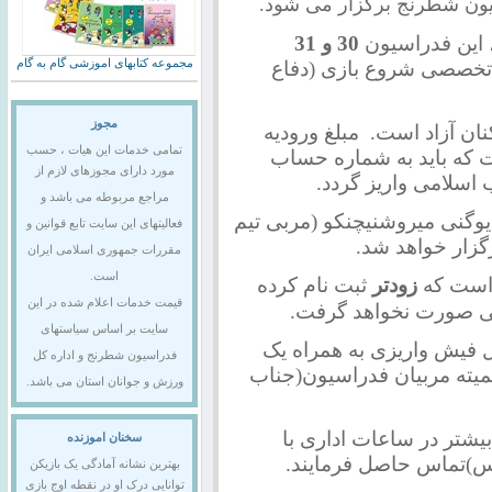
 این فدراسیون
30 و 31
 تخصصی شروع بازی (دفاع
مجموعه کتابهای اموزشی گام به گام
مجوز
نان آزاد است. مبلغ ورودیه
تمامی خدمات این هیات ، حسب
دوره 1/000/000 ریال است که باید به شماره حساب
مورد دارای مجوزهای لازم از
مراجع مربوطه می باشد و
وگنی میروشنیچنکو (مربی تیم
فعالیتهای این سایت تابع قوانین و
زار خواهد شد.
مقررات جمهوری اسلامی ایران
است.
 است که
زودتر
ثبت نام کرده
قیمت خدمات اعلام شده در این
می صورت نخواهد گرفت.
سایت بر اساس سیاستهای
 فیش واریزی به همراه یک
فدراسیون شطرنج و اداره کل
وج به کمیته مربیان فدراسیون(جناب
ورزش و جوانان استان می باشد.
یشتر در ساعات اداری با
سخنان اموزنده
بهترین نشانه آمادگی یک بازیکن
توانایی درک او در نقطه اوج بازی