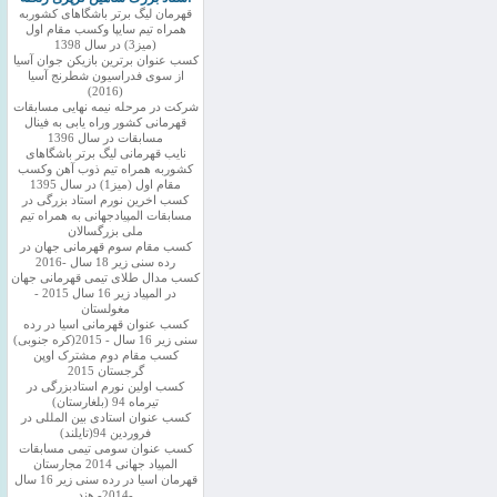
قهرمان لیگ برتر باشگاهای کشوربه
همراه تیم سایپا وکسب مقام اول
(میز3) در سال 1398
کسب عنوان برترین بازیکن جوان آسیا
از سوی فدراسیون شطرنج آسیا
(2016)
شرکت در مرحله نیمه نهایی مسابقات
قهرمانی کشور وراه یابی به فینال
مسابقات در سال 1396
نایب قهرمانی لیگ برتر باشگاهای
کشوربه همراه تیم ذوب آهن وکسب
مقام اول (میز1) در سال 1395
کسب اخرین نورم استاد بزرگی در
مسابقات المپیادجهانی به همراه تیم
ملی بزرگسالان
کسب مقام سوم قهرمانی جهان در
رده سنی زیر 18 سال -2016
کسب مدال طلای تیمی قهرمانی جهان
در المپیاد زیر 16 سال 2015 -
مغولستان
کسب عنوان قهرمانی اسیا در رده
سنی زیر 16 سال - 2015(کره جنوبی)
کسب مقام دوم مشترک اوپن
گرجستان 2015
کسب اولین نورم استادبزرگی در
تیرماه 94 (بلغارستان)
کسب عنوان استادی بین المللی در
فروردین 94(تایلند)
کسب عنوان سومی تیمی مسابقات
المپیاد جهانی 2014 مجارستان
قهرمان اسیا در رده سنی زیر 16 سال
-2014- هند