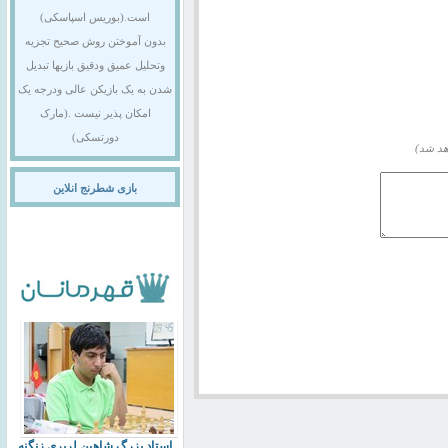
است.(بوریس اسپاسکی)
بدون آموختن روش صحیح تجزیه
وتحلیل عمیق ودقیق بازیها تبدیل
شدن به یک بازیکن عالی ودرجه یک
امکان پذیر نیست .(مارک
دورتسکی)
هد شد)
بازی شطرنج انلاین
استاد بزرگ شاهین لرپری زنگنه