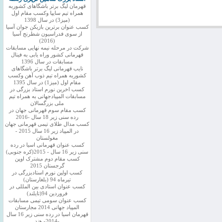
قهرمان لیگ برتر باشگاهای کشوربه
همراه تیم سایپا وکسب مقام اول
(میز3) در سال 1398
کسب عنوان برترین بازیکن جوان آسیا
از سوی فدراسیون شطرنج آسیا
(2016)
شرکت در مرحله نیمه نهایی مسابقات
قهرمانی کشور وراه یابی به فینال
مسابقات در سال 1396
نایب قهرمانی لیگ برتر باشگاهای
کشوربه همراه تیم ذوب آهن وکسب
مقام اول (میز1) در سال 1395
کسب اخرین نورم استاد بزرگی در
مسابقات المپیادجهانی به همراه تیم
ملی بزرگسالان
کسب مقام سوم قهرمانی جهان در
رده سنی زیر 18 سال -2016
کسب مدال طلای تیمی قهرمانی جهان
در المپیاد زیر 16 سال 2015 -
مغولستان
کسب عنوان قهرمانی اسیا در رده
سنی زیر 16 سال - 2015(کره جنوبی)
کسب مقام دوم مشترک اوپن
گرجستان 2015
کسب اولین نورم استادبزرگی در
تیرماه 94 (بلغارستان)
کسب عنوان استادی بین المللی در
فروردین 94(تایلند)
کسب عنوان سومی تیمی مسابقات
المپیاد جهانی 2014 مجارستان
قهرمان اسیا در رده سنی زیر 16 سال
-2014- هند