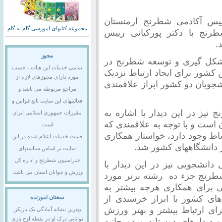
ییس آکادمی شطرنج ارمنستان
مجموعه کتابهای اموزشی گام به گام
رنج با دکتر پورکیانی رییس
.
مجوز
ند شکل گیری و توسعه شطرنج در
تمامی خدمات این هیات ، حسب
کشور برای ایجاد ارتباط نزدیک
مورد دارای مجوزهای لازم از
جویان دو کشور ابراز علاقمندی
مراجع مربوطه می باشد و
فعالیتهای این سایت تابع قوانین و
یز در این دیدار با اشاره به
مقررات جمهوری اسلامی ایران
است و با توجه به علاقمندی که
است.
شاط وجود دارد، خواستار همکاری
قیمت خدمات اعلام شده در این
 دانشگاههای کشور شد.
سایت بر اساس سیاستهای
فدراسیون شطرنج و اداره کل
انشجویی نیز در این دیدار با
ورزش و جوانان استان می باشد.
طرنج جزء ده رشته برتر مورد
گی برای همکاری هرچه بیشتر به
ی کشور با ابراز خرسندی از
سخنان اموزنده
برای ارتباط بیشتر و بهتر ورزش
بهترین نشانه آمادگی یک بازیکن
توانایی درک او در نقطه اوج بازی
 دیدارهای دوستانه و دو جانبه