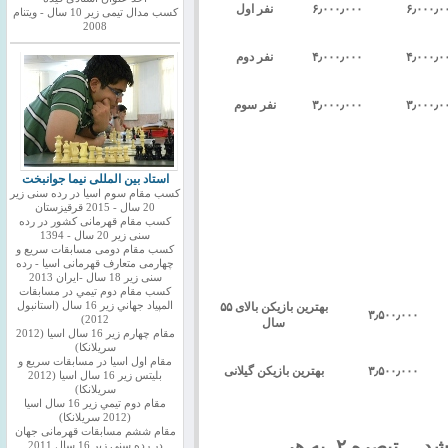
۶٫۰۰۰٫۰
۶٫۰۰۰٫۰۰۰
نفر اول
کسب مدال تیمی زیر 10 سال - ویتنام
2008
۴٫۰۰۰٫۰
۴٫۰۰۰٫۰۰۰
نفر دوم
۳٫۰۰۰٫۰
۳٫۰۰۰٫۰۰۰
نفر سوم
استاد بین المللی نیما جوانبخت
کسب مقام سوم اسیا در رده سنی زیر
20 سال - 2015 قرقیزستان
کسب مقام قهرمانی کشور در رده
سنی زیر 20 سال - 1394
کسب مقام دومی مسابقات سریع و
چهارمی متعارف قهرمانی اسیا - رده
سنی زیر 18 سال -ایران 2013
كسب مقام دوم تيمي در مسابقات
بهترین بازیکن بالای ۵۵
المپياد جهاني زير 16 سال (استانبول
۳٫۵۰۰٫۰۰۰
2012)
سال
مقام چهارم زير 16 سال اسيا (2012
سريلانكا)
مقام اول اسيا در مسابقات سريع و
۳٫۵۰۰٫۰۰۰
بهترین بازیکن گیلانی
بليتس زير 16 سال اسيا (2012
سريلانكا)
مقام دوم تيمي زير 16 سال اسيا
(2012 سريلانكا)
مقام ششم مسابقات قهرمانی جهان
.
تبصره ۲
-
به هر
در رده سنی زیر 16 سال 2011