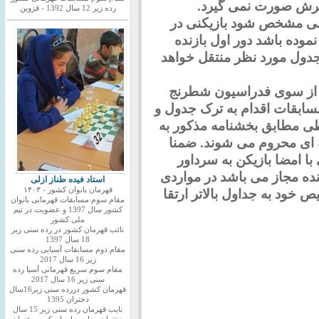
یرش صورت نمی گیرد.
رده زیر 12 سال 1392 - قزوین
ه کشی مشخص شود بازیکنی در
موده باشد دور اول بازنده
دول مورد نظر منتقل خواهد
 شده از سوی فدراسیون شطرنج
مسابقات اقدام به ترک جدول و
اطی مطابق بخشنامه مذکور به
بقه ای محروم می شوند. ضمنا
ا امضا بازیکن به سرداور
.تبصره ۳- برگزار کننده مجاز می باشد در مواردی
استاد فیده طناز ازلی
قهرمان بانوان کشور - ۱۴۰۳
یص خود به جداول بالاتر ارتقا
مقام سوم مسابقات قهرمانی بانوان
کشور سال 1397 و عضویت در تیم
ملی کشور
نائب قهرمان کشور در رده سنی زیر
18 سال 1397
مقام دوم مسابقات آسیایی رده سنی
زیر 16 سال 2017
مقام سوم سریع قهرمانی آسیا رده
سنی زیر 16 سال 2017
قهرمان کشور دررده سنی زیر16سال
دختران 1395
نایب قهرمان رده سنی زیر 15 سال