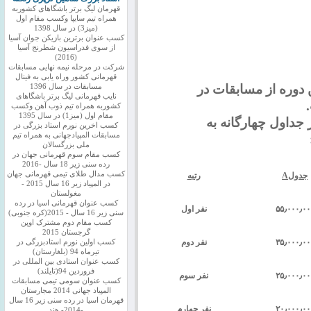
قهرمان لیگ برتر باشگاهای کشوربه
همراه تیم سایپا وکسب مقام اول
(میز3) در سال 1398
کسب عنوان برترین بازیکن جوان آسیا
از سوی فدراسیون شطرنج آسیا
(2016)
شرکت در مرحله نیمه نهایی مسابقات
قهرمانی کشور وراه یابی به فینال
جوایز این دوره از مسابقات در
مسابقات در سال 1396
نایب قهرمانی لیگ برتر باشگاهای
کشوربه همراه تیم ذوب آهن وکسب
مقام اول (میز1) در سال 1395
 جداول چهارگانه به
کسب اخرین نورم استاد بزرگی در
مسابقات المپیادجهانی به همراه تیم
ملی بزرگسالان
کسب مقام سوم قهرمانی جهان در
رده سنی زیر 18 سال -2016
کسب مدال طلای تیمی قهرمانی جهان
جدول
A
رتبه
در المپیاد زیر 16 سال 2015 -
مغولستان
کسب عنوان قهرمانی اسیا در رده
۵۵٫۰۰۰٫۰۰
نفر اول
سنی زیر 16 سال - 2015(کره جنوبی)
کسب مقام دوم مشترک اوپن
گرجستان 2015
۳۵٫۰۰۰٫۰۰
نفر دوم
کسب اولین نورم استادبزرگی در
تیرماه 94 (بلغارستان)
کسب عنوان استادی بین المللی در
فروردین 94(تایلند)
۲۵٫۰۰۰٫۰۰
نفر سوم
کسب عنوان سومی تیمی مسابقات
المپیاد جهانی 2014 مجارستان
قهرمان اسیا در رده سنی زیر 16 سال
۲۰٫۰۰۰٫۰۰
نفر چهارم
-2014- هند