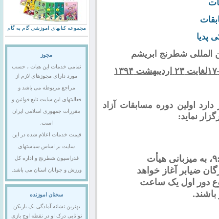
ات
قات
مجموعه کتابهای اموزشی گام به گام
 پدیا
ین المللی شطرنج ابریشم
مجوز
تمامی خدمات این هیات ، حسب
۱۷
لغایت ۲۳
اردیبهشت
۱۳۹۴
مورد دارای مجوزهای لازم از
مراجع مربوطه می باشد و
فعالیتهای این سایت تابع قوانین و
دارد اولین دوره مسابقات آزاد
مقررات جمهوری اسلامی ایران
زار نماید
:
است.
قیمت خدمات اعلام شده در این
سایت بر اساس سیاستهای
۹۴/۰۲/۱۸ ساعت ۹:۳۰، به میزبانی هیأت
فدراسیون شطرنج و اداره کل
ن ضیابر آغاز خواهد
ورزش و جوانان استان می باشد.
وع دور اول یک ساعت
باشند.
سخنان اموزنده
بهترین نشانه آمادگی یک بازیکن
توانایی درک او در نقطه اوج بازی