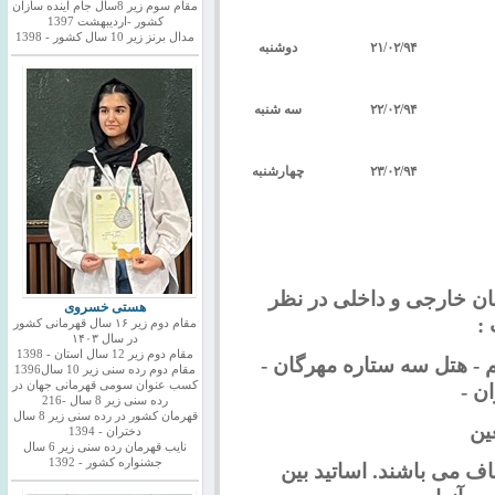
مقام سوم زیر 8سال جام اینده سازان
کشور -اردیبهشت 1397
مدال برنز زیر 10 سال کشور - 1398
۹۴
/
۰۲
/
۲۱
دوشنبه
۹۴
/
۰۲
/
۲۲
سه شنبه
۹۴
/
۰۲
/
۲۳
چهارشنبه
نان خارجی و داخلی در نظر
هستی خسروی
:
مقام دوم زیر ۱۶ سال قهرمانی کشور
در سال ۱۴۰۳
مقام دوم زیر 12 سال استان - 1398
 -
هتل سه ستاره مهرگان -
مقام دوم رده سنی زیر 10 سال1396
کسب عنوان سومی قهرمانی جهان در
ن -
رده سنی زیر 8 سال -216
قهرمان کشور در رده سنی زیر 8 سال
ین
دختران - 1394
نایب قهرمان رده سنی زیر 6 سال
جشنواره کشور - 1392
اف می باشند. اساتید بین