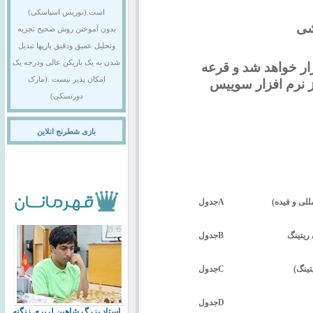
است.(بوریس اسپاسکی)
شی
بدون آموختن روش صحیح تجزیه
وتحلیل عمیق ودقیق بازیها تبدیل
شدن به یک بازیکن عالی ودرجه یک
 برگزار خواهد شد و قرعه
امکان پذیر نیست .(مارک
ز نرم افزار سوییس
دورتسکی)
بازی شطرنج انلاین
A
جدول
B
جدول
تینگ)
C
جدول
D
جدول
استاد بزرگ شاهین لرپری زنگنه