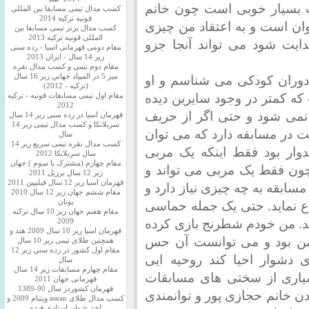
بسیار خوبی است چون خانم
کسب مدال تیمی مسابقا بین المللی
قونیه ترکیه 2014
ان است و به اعتقاد من چیزی
کسب مدال برنز تیمی مسابقا بین
المللی قونیه ترکیه 2013
دایت شود می تواند آنجا جزو
مقام دومی قهرمانی اسیا - رده سنی
زیر 14 سال - ایران 2013
مقام دوم تيمي و كسب مدال نقره
ميز 5 در المپياد جهاني زير 16 سال
ز دوران کودکی می شناسم و او
(تركيه - 2012)
ه کمتر در وجود سایرین دیده
مقام اول تیمی مسابقات قونیه - ترکیه
2012
 نمی شود و حتی اگر از حریف
قهرمان اسیا در رده سنی زیر 14 سال
سريلانكا و کسب مدال تیمی زیر 14
ت در مسابقه دارد که می توان
سال
کسب مدال نقره تیمی سریع زیر 14
وار بود فقط اینکه یک مربی
سال سریلانکا 2012
مقام چهارم (مشترک با سوم ) جهان
ون فقط یک مربی می تواند و
زیر 12 سال برزیل 2011
قهرمان اسيا زير 12 سال فیلیپین 2011
سابقه به چه چیزی نیاز دارد و
مقام ششم جهان زیر 12 سال 2010
یونان
 دفاع نماید. حتی یک جمله حماسی
مقام هفتم جهان زیر 10 سال ترکیه
کند. من خودم شطرنج بازی کرده
2009
قهرمان اسيا زیر 10 سال 2009 هند و
 من بود و می توانست آن حس
همچنین طلای تیمی زیر 10 سال
مقام اول كشور در رده سني زير 12
 دشوار احیا کند روحیه ایی
سال
مقام چهارم مسابقات زیر 14 سال
یاری از سختی های مسابقات
قهرمانی جهان 2011
قهرمان کشوردر سال 90-1389
دن خانم حجازی پور و توانمندی
کسب مدال طلای asean ویتنام 2009 و
اخذ عنوان استادی فیده