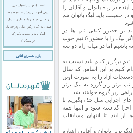
است.(بوریس اسپاسکی)
ده در رده بانوان و آقایان را
بدون آموختن روش صحیح تجزیه
تیم برگزار کنیم و در حقیقت باید لیگ بانوان هم
وتحلیل عمیق ودقیق بازیها تبدیل
شود.
شدن به یک بازیکن عالی ودرجه یک
کید بر حضور کیفی تیم ها در
امکان پذیر نیست .(مارک
مسابقات اشاره کرد و گفت: به اعتقاد من اگر لیگ را با حضور 6 تیم خوب
دورتسکی)
 از این است که 12 تیم داشته باشیم اما در میانه راه دو سه
بازی شطرنج انلاین
وی گفت : البته اگر قرار باشد لیگ را با 12 تیم برگزار کنیم باید نسبت به
دام کنیم بر این اساس که سال
 دستجات آزاد را به صورت اوپن
م برتر زیر گروه به لیگ برتر
 های اجرایی مثل چک بگیریم تا
 اجرا گذاشته شود و اینها همه
از ابتدا تا انتهای مسابقات
یگ برتر بانوان و آقایان اشاره
استاد بزرگ شاهین لرپری زنگنه