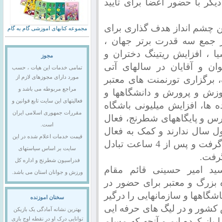
یگر با حضور اعضا برای تایید
 چشم انداز هدف گذاری برای
مجموعه کتابهای اموزشی گام به گام
ر جمع سه قدرت برتر جهان ،
ا ، افزایش ریتینگ دختران و
مجوز
ان و آقایان در سالهای آتی
تمامی خدمات این هیات ، حسب
ان لیگ، برگزاری تورنمنت های معتبر
مورد دارای مجوزهای لازم از
مراجع مربوطه می باشد و
آموزش و پرورش و دانشگاهها و
فعالیتهای این سایت تابع قوانین و
ده ها، افزایش میلیونی باشگاه
مقررات جمهوری اسلامی ایران
س و پایگاههای شطرنج، فعال
است.
ل سال ندارند و کمک به فعال
قیمت خدمات اعلام شده در این
سازی آنها مورد بحث و بررسی اعضا قرار گرفت و پس از 4 ساعت تبادل
سایت بر اساس سیاستهای
گرفت.
فدراسیون شطرنج و اداره کل
د امیر حسینی قائم مقام
ورزش و جوانان استان می باشد.
 بزرگ و معتبر برای حضور در
باشگاهها و سازمانهایی را درگیر
سخنان اموزنده
کشور و در لیگ های حرفه ایی
بهترین نشانه آمادگی یک بازیکن
ا باز کرده ایم و آنچه که مسلم
توانایی درک او در نقطه اوج بازی