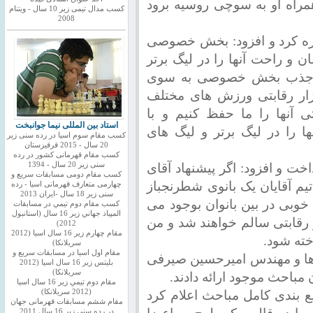
مراه او به سوچی روسیه برود
کسب مدال تیمی زیر 10 سال - ویتنام
2008
ه کرد و افزود: بخش خصوصی
ن و راحت آنها را در لیگ برتر
ای جذب بخش خصوصی به سوی
ار رقابتی ورزش های مختلف
 آنها را ما حفظ کنیم و با
استاد بین المللی نیما جوانبخت
ا را در لیگ برتر و لیگ های
کسب مقام سوم اسیا در رده سنی زیر
20 سال - 2015 قرقیزستان
کسب مقام قهرمانی کشور در رده
اخت و افزود: اگر پیشنهاد آقای
سنی زیر 20 سال - 1394
کسب مقام دومی مسابقات سریع و
تیم آقایان یک بانوی شطرنجباز
چهارمی متعارف قهرمانی اسیا - رده
سنی زیر 18 سال -ایران 2013
وبی در بین بانوان بوجود می
كسب مقام دوم تيمي در مسابقات
المپياد جهاني زير 16 سال (استانبول
ه و رقابتی سالم خواهند شد و من
2012)
مقام چهارم زير 16 سال اسيا (2012
خته شود.
سريلانكا)
مقام اول اسيا در مسابقات سريع و
ها و مهندس امیرحسین صیرفی
بليتس زير 16 سال اسيا (2012
سريلانكا)
مباحث موجود ارائه دادند.
مقام دوم تيمي زير 16 سال اسيا
ع بندی کامل مباحث اعلام کرد
(2012 سريلانكا)
مقام ششم مسابقات قهرمانی جهان
در رده سنی زیر 16 سال 2011