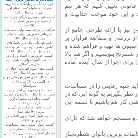
قهرمان لیگ برتر باشگاهای کشوربه
 قانونی تعیین کنیم که هر تیم
همراه تیم سایپا وکسب مقام اول
د و این خود موجب جذابیت و
(میز3) در سال 1398
کسب عنوان برترین بازیکن جوان آسیا
از سوی فدراسیون شطرنج آسیا
(2016)
 نیز با ارائه طرحی جامع از
شرکت در مرحله نیمه نهایی مسابقات
قهرمانی کشور وراه یابی به فینال
 بررسی و مطالعه فراوان بر
مسابقات در سال 1396
نایب قهرمانی لیگ برتر باشگاهای
سیون ها تهیه و فراهم شده و
کشوربه همراه تیم ذوب آهن وکسب
مقام اول (میز1) در سال 1395
طرنج بنویسیم و اگر هم بالا
کسب اخرین نورم استاد بزرگی در
مسابقات المپیادجهانی به همراه تیم
ا برای اجرا از سال آینده آماده
ملی بزرگسالان
کسب مقام سوم قهرمانی جهان در
رده سنی زیر 18 سال -2016
کسب مدال طلای تیمی قهرمانی جهان
در المپیاد زیر 16 سال 2015 -
 جنبه رقابتی را در مسابقات
مغولستان
کسب عنوان قهرمانی اسیا در رده
ر نظر بگیریم به گونه ایی که در
سنی زیر 16 سال - 2015(کره جنوبی)
کسب مقام دوم مشترک اوپن
ی کار هم باشیم تا لطمه ایی
گرجستان 2015
کسب اولین نورم استادبزرگی در
تیرماه 94 (بلغارستان)
کسب عنوان استادی بین المللی در
 و منسجم خواهد شد که دارای
فروردین 94(تایلند)
کسب عنوان سومی تیمی مسابقات
المپیاد جهانی 2014 مجارستان
بقات برترین بانوان شطرنجباز
قهرمان اسیا در رده سنی زیر 16 سال
-2014- هند