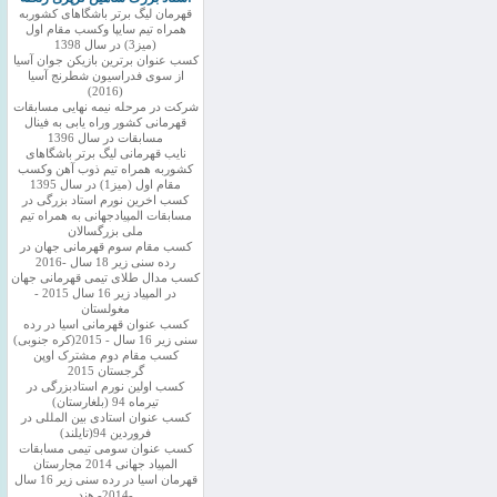
قهرمان لیگ برتر باشگاهای کشوربه
همراه تیم سایپا وکسب مقام اول
(میز3) در سال 1398
کسب عنوان برترین بازیکن جوان آسیا
از سوی فدراسیون شطرنج آسیا
(2016)
شرکت در مرحله نیمه نهایی مسابقات
قهرمانی کشور وراه یابی به فینال
مسابقات در سال 1396
نایب قهرمانی لیگ برتر باشگاهای
کشوربه همراه تیم ذوب آهن وکسب
مقام اول (میز1) در سال 1395
کسب اخرین نورم استاد بزرگی در
مسابقات المپیادجهانی به همراه تیم
ملی بزرگسالان
کسب مقام سوم قهرمانی جهان در
رده سنی زیر 18 سال -2016
کسب مدال طلای تیمی قهرمانی جهان
در المپیاد زیر 16 سال 2015 -
مغولستان
کسب عنوان قهرمانی اسیا در رده
سنی زیر 16 سال - 2015(کره جنوبی)
کسب مقام دوم مشترک اوپن
گرجستان 2015
کسب اولین نورم استادبزرگی در
تیرماه 94 (بلغارستان)
کسب عنوان استادی بین المللی در
فروردین 94(تایلند)
کسب عنوان سومی تیمی مسابقات
المپیاد جهانی 2014 مجارستان
قهرمان اسیا در رده سنی زیر 16 سال
-2014- هند