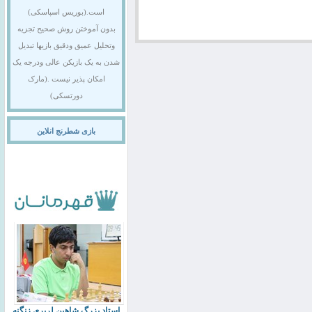
است.(بوریس اسپاسکی)
بدون آموختن روش صحیح تجزیه
وتحلیل عمیق ودقیق بازیها تبدیل
شدن به یک بازیکن عالی ودرجه یک
امکان پذیر نیست .(مارک
دورتسکی)
بازی شطرنج انلاین
استاد بزرگ شاهین لرپری زنگنه