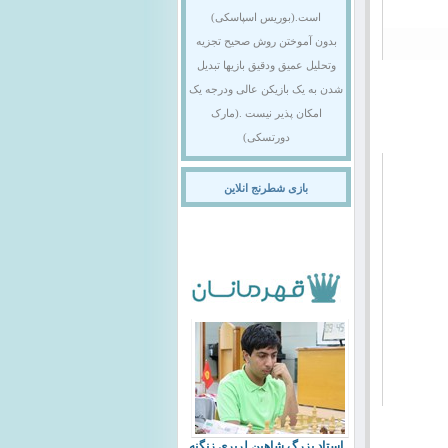
است.(بوریس اسپاسکی)
بدون آموختن روش صحیح تجزیه
وتحلیل عمیق ودقیق بازیها تبدیل
شدن به یک بازیکن عالی ودرجه یک
امکان پذیر نیست .(مارک
0
دورتسکی)
بازی شطرنج انلاین
استاد بزرگ شاهین لرپری زنگنه