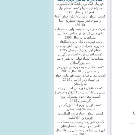
قهرمان لیگ برتر باشگاهای کشوربه
همراه تیم سایپا وکسب مقام اول
(میز3) در سال 1398
کسب عنوان برترین بازیکن جوان آسیا
از سوی فدراسیون شطرنج آسیا
(2016)
شرکت در مرحله نیمه نهایی مسابقات
قهرمانی کشور وراه یابی به فینال
مسابقات در سال 1396
نایب قهرمانی لیگ برتر باشگاهای
کشوربه همراه تیم ذوب آهن وکسب
مقام اول (میز1) در سال 1395
کسب اخرین نورم استاد بزرگی در
مسابقات المپیادجهانی به همراه تیم
ملی بزرگسالان
کسب مقام سوم قهرمانی جهان در
رده سنی زیر 18 سال -2016
کسب مدال طلای تیمی قهرمانی جهان
در المپیاد زیر 16 سال 2015 -
مغولستان
کسب عنوان قهرمانی اسیا در رده
سنی زیر 16 سال - 2015(کره جنوبی)
کسب مقام دوم مشترک اوپن
گرجستان 2015
کسب اولین نورم استادبزرگی در
تیرماه 94 (بلغارستان)
ا
کسب عنوان استادی بین المللی در
فروردین 94(تایلند)
کسب عنوان سومی تیمی مسابقات
المپیاد جهانی 2014 مجارستان
قهرمان اسیا در رده سنی زیر 16 سال
-2014- هند