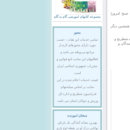
این مسابقه در سالن سرپوشیده دوومیدانی شهید خسرو علی‌آبادی واقع در منظریه از ساعت ۸:۳۰ صبح امروز(
مجموعه کتابهای اموزشی گام به گام
همچنین دیگر
مجوز
ی و شورای شهر تبریز، تعداد ۱۰۰۰ صفحه مهره شطرنج و
تمامی خدمات این هیات ، حسب
دگان و
مورد دارای مجوزهای لازم از
مراجع مربوطه می باشد و
فعالیتهای این سایت تابع قوانین و
مقررات جمهوری اسلامی ایران
است.
قیمت خدمات اعلام شده در این
سایت بر اساس سیاستهای
فدراسیون شطرنج و اداره کل
ورزش و جوانان استان می باشد.
سخنان اموزنده
بهترین نشانه آمادگی یک بازیکن
توانایی درک او در نقطه اوج بازی