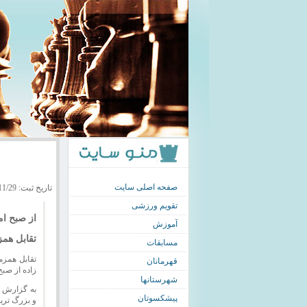
صفحه اصلی سایت
تاریخ ثبت: 1393/11/29
تقویم ورزشی
از صبح ام
آموزش
تقابل همزمان 700 شطرنجباز با احسان قائم
مسابقات
قهرمانان
زاده از صب
شهرستانها
به گزارش ه
پیشکسوتان
و بزرگ تری