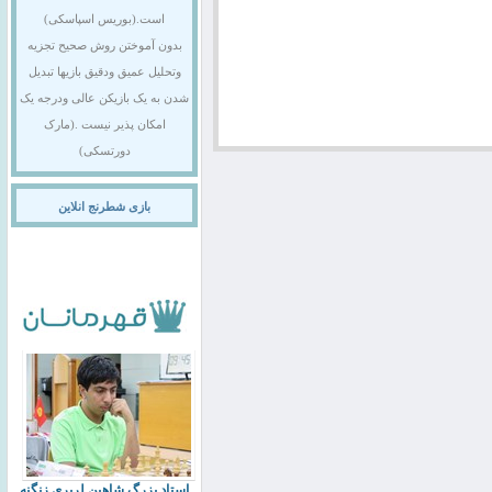
است.(بوریس اسپاسکی)
بدون آموختن روش صحیح تجزیه
وتحلیل عمیق ودقیق بازیها تبدیل
شدن به یک بازیکن عالی ودرجه یک
امکان پذیر نیست .(مارک
دورتسکی)
بازی شطرنج انلاین
استاد بزرگ شاهین لرپری زنگنه