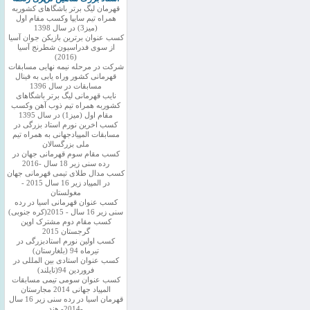
قهرمان لیگ برتر باشگاهای کشوربه
همراه تیم سایپا وکسب مقام اول
(میز3) در سال 1398
کسب عنوان برترین بازیکن جوان آسیا
از سوی فدراسیون شطرنج آسیا
(2016)
شرکت در مرحله نیمه نهایی مسابقات
قهرمانی کشور وراه یابی به فینال
مسابقات در سال 1396
نایب قهرمانی لیگ برتر باشگاهای
کشوربه همراه تیم ذوب آهن وکسب
مقام اول (میز1) در سال 1395
کسب اخرین نورم استاد بزرگی در
مسابقات المپیادجهانی به همراه تیم
ملی بزرگسالان
کسب مقام سوم قهرمانی جهان در
رده سنی زیر 18 سال -2016
کسب مدال طلای تیمی قهرمانی جهان
در المپیاد زیر 16 سال 2015 -
مغولستان
کسب عنوان قهرمانی اسیا در رده
سنی زیر 16 سال - 2015(کره جنوبی)
کسب مقام دوم مشترک اوپن
گرجستان 2015
کسب اولین نورم استادبزرگی در
تیرماه 94 (بلغارستان)
کسب عنوان استادی بین المللی در
فروردین 94(تایلند)
کسب عنوان سومی تیمی مسابقات
المپیاد جهانی 2014 مجارستان
قهرمان اسیا در رده سنی زیر 16 سال
-2014- هند