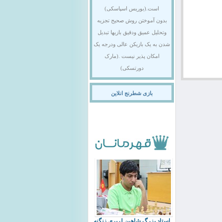
است.(بوریس اسپاسکی)
بدون آموختن روش صحیح تجزیه
وتحلیل عمیق ودقیق بازیها تبدیل
شدن به یک بازیکن عالی ودرجه یک
امکان پذیر نیست .(مارک
دورتسکی)
بازی شطرنج انلاین
استاد بزرگ شاهین لرپری زنگنه