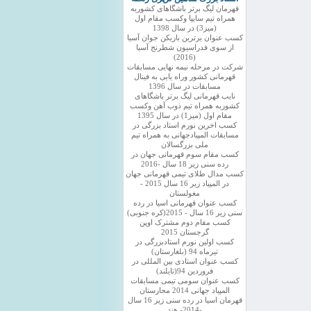
قهرمان لیگ برتر باشگاهای کشوربه
همراه تیم سایپا وکسب مقام اول
(میز3) در سال 1398
کسب عنوان برترین بازیکن جوان آسیا
از سوی فدراسیون شطرنج آسیا
(2016)
شرکت در مرحله نیمه نهایی مسابقات
قهرمانی کشور وراه یابی به فینال
مسابقات در سال 1396
نایب قهرمانی لیگ برتر باشگاهای
کشوربه همراه تیم ذوب آهن وکسب
مقام اول (میز1) در سال 1395
کسب اخرین نورم استاد بزرگی در
مسابقات المپیادجهانی به همراه تیم
ملی بزرگسالان
کسب مقام سوم قهرمانی جهان در
رده سنی زیر 18 سال -2016
کسب مدال طلای تیمی قهرمانی جهان
در المپیاد زیر 16 سال 2015 -
مغولستان
کسب عنوان قهرمانی اسیا در رده
سنی زیر 16 سال - 2015(کره جنوبی)
کسب مقام دوم مشترک اوپن
گرجستان 2015
کسب اولین نورم استادبزرگی در
تیرماه 94 (بلغارستان)
کسب عنوان استادی بین المللی در
فروردین 94(تایلند)
کسب عنوان سومی تیمی مسابقات
المپیاد جهانی 2014 مجارستان
قهرمان اسیا در رده سنی زیر 16 سال
-2014- هند