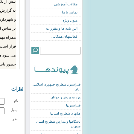
بیش از یک هزا
مقالات آموزشی
به گزارش 
تماس با ما
متون ویژه
براساس ای
ائین نامه ها و مقررات
فعالیتهای همگانی
همراه مهر
می شود مس
حضور یابند
فدراسیون شطرنج جمهوری اسلامی
نظرات
ایران
وزارت ورزش و جوانان
نام
فدراسیونها
ایمیل
هیاتهای شطرنج استانها
نظر
باشگاهها و مدارس شطرنج استان
اصفهان