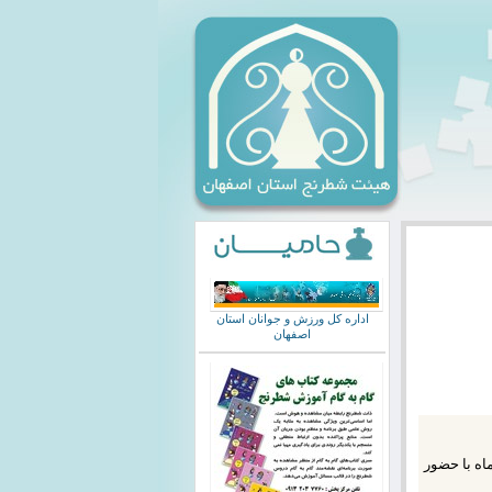
اداره کل ورزش و جوانان استان
اصفهان
ی جشنواره بزرگ شطرنج همگانی روز سه شنبه 14 بهمن ماه با حضور