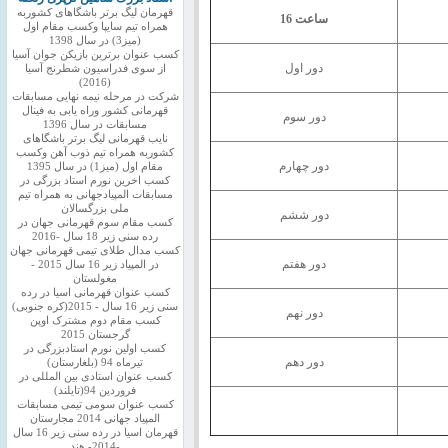
قهرمان لیگ برتر باشگاهای کشوربه
ساعت 16
همراه تیم سایپا وکسب مقام اول
(میز3) در سال 1398
کسب عنوان برترین بازیکن جوان آسیا
دور اول
از سوی فدراسیون شطرنج آسیا
(2016)
شرکت در مرحله نیمه نهایی مسابقات
قهرمانی کشور وراه یابی به فینال
دور سوم
مسابقات در سال 1396
نایب قهرمانی لیگ برتر باشگاهای
کشوربه همراه تیم ذوب آهن وکسب
دور چهارم
مقام اول (میز1) در سال 1395
کسب اخرین نورم استاد بزرگی در
مسابقات المپیادجهانی به همراه تیم
ملی بزرگسالان
دور ششم
کسب مقام سوم قهرمانی جهان در
رده سنی زیر 18 سال -2016
کسب مدال طلای تیمی قهرمانی جهان
دور هفتم
در المپیاد زیر 16 سال 2015 -
مغولستان
کسب عنوان قهرمانی اسیا در رده
سنی زیر 16 سال - 2015(کره جنوبی)
دور نهم
کسب مقام دوم مشترک اوپن
گرجستان 2015
کسب اولین نورم استادبزرگی در
دور دهم
تیرماه 94 (بلغارستان)
کسب عنوان استادی بین المللی در
فروردین 94(تایلند)
کسب عنوان سومی تیمی مسابقات
المپیاد جهانی 2014 مجارستان
قهرمان اسیا در رده سنی زیر 16 سال
-2014- هند