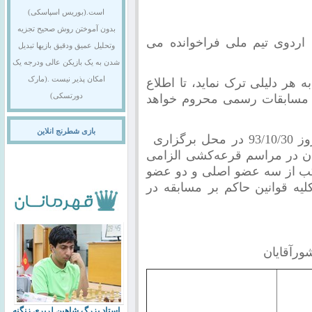
است.(بوریس اسپاسکی)
بدون آموختن روش صحیح تجزیه
ندی، 5 نفر اول به اردوی تیم ملی فراخوانده می
وتحلیل عمیق ودقیق بازیها تبدیل
شدن به یک بازیکن عالی ودرجه یک
امکان پذیر نیست .(مارک
 هر دلیلی ترک نماید، تا اطلاع
یه مسابقات رسمی محروم خواهد
دورتسکی)
بازی شطرنج انلاین
قرعه‌کشی مسابقات در ساعت 15 روز 93/10/30 در محل برگزاری
ان در مراسم قرعه‌کشی الزامی
ب از سه عضو اصلی و دو عضو
لیه قوانین حاکم بر مسابقه در
ورآقایان
استاد بزرگ شاهین لرپری زنگنه