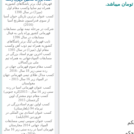
قهرمان لیگ برتر باشگاهای کشوربه
همراه تیم سایپا وکسب مقام اول
(میز3) در سال 1398
کسب عنوان برترین بازیکن جوان آسیا
از سوی فدراسیون شطرنج آسیا
(2016)
شرکت در مرحله نیمه نهایی مسابقات
قهرمانی کشور وراه یابی به فینال
مسابقات در سال 1396
نایب قهرمانی لیگ برتر باشگاهای
کشوربه همراه تیم ذوب آهن وکسب
مقام اول (میز1) در سال 1395
کسب اخرین نورم استاد بزرگی در
مسابقات المپیادجهانی به همراه تیم
ملی بزرگسالان
کسب مقام سوم قهرمانی جهان در
رده سنی زیر 18 سال -2016
کسب مدال طلای تیمی قهرمانی جهان
در المپیاد زیر 16 سال 2015 -
مغولستان
کسب عنوان قهرمانی اسیا در رده
سنی زیر 16 سال - 2015(کره جنوبی)
کسب مقام دوم مشترک اوپن
گرجستان 2015
کسب اولین نورم استادبزرگی در
تیرماه 94 (بلغارستان)
کسب عنوان استادی بین المللی در
فروردین 94(تایلند)
کسب عنوان سومی تیمی مسابقات
المپیاد جهانی 2014 مجارستان
قهرمان اسیا در رده سنی زیر 16 سال
-2014- هند