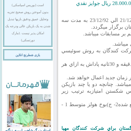
است.(بوریس اسپاسکی)
بدون آموختن روش صحیح تجزیه
اين مسابقات از روز چهارشنبه مورخ 21/12/92 الي 23/12/92 به مدت سه
وتحلیل عمیق ودقیق بازیها تبدیل
ن برگزار ميگردد.
شدن به یک بازیکن عالی ودرجه یک
 بر مسابقات ميباشد.
امکان پذیر نیست .(مارک
دورتسکی)
ميباشد.
ه به تعداد شرکت کنندگان به روش سوئيسي
بازی شطرنج انلاین
زمان بازي براي هر بازيكن عبارتست از30 دقيقه و 30ثانيه پاداش به ازاي هر
اشد. چنانچه دو يا چند بازيكن
اس شكستن امتيازبه ترتیب زیر
الف) بوخ هولز قطع شده1- ب)بوخ هولز قطع شده2- ج)بوخ هولز متوسط 1 -
گستان براي شركت كنندگان مهيا
استاد بزرگ شاهین لرپری زنگنه