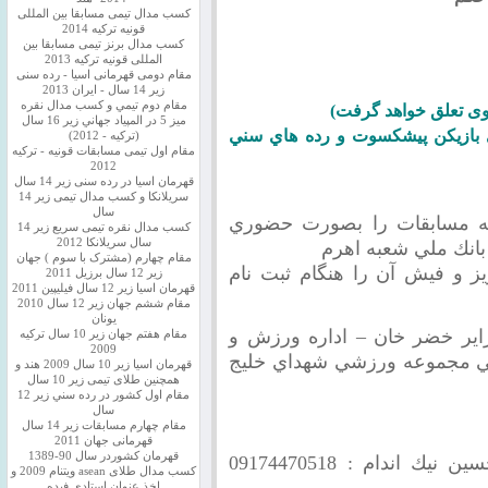
کسب مدال تیمی مسابقا بین المللی
قونیه ترکیه 2014
کسب مدال برنز تیمی مسابقا بین
المللی قونیه ترکیه 2013
مقام دومی قهرمانی اسیا - رده سنی
زیر 14 سال - ایران 2013
مقام دوم تيمي و كسب مدال نقره
ه وی تعلق خواهد گرفت)
ميز 5 در المپياد جهاني زير 16 سال
ي بازيكن پيشكسوت و رده هاي سني
(تركيه - 2012)
مقام اول تیمی مسابقات قونیه - ترکیه
2012
قهرمان اسیا در رده سنی زیر 14 سال
سريلانكا و کسب مدال تیمی زیر 14
سال
ه مسابقات را بصورت حضوري
کسب مدال نقره تیمی سریع زیر 14
سال سریلانکا 2012
انك ملي شعبه اهرم
مقام چهارم (مشترک با سوم ) جهان
ز و فيش آن را هنگام ثبت نام
زیر 12 سال برزیل 2011
قهرمان اسيا زير 12 سال فیلیپین 2011
مقام ششم جهان زیر 12 سال 2010
یونان
اير خضر خان – اداره ورزش و
مقام هفتم جهان زیر 10 سال ترکیه
2009
ي مجموعه ورزشي شهداي خليج
قهرمان اسيا زیر 10 سال 2009 هند و
همچنین طلای تیمی زیر 10 سال
مقام اول كشور در رده سني زير 12
سال
مقام چهارم مسابقات زیر 14 سال
قهرمانی جهان 2011
قهرمان کشوردر سال 90-1389
حسين نيك اندام : 09174470518
کسب مدال طلای asean ویتنام 2009 و
اخذ عنوان استادی فیده