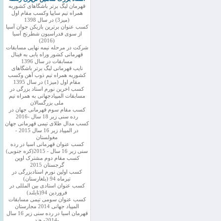
قهرمان لیگ برتر باشگاهای کشوربه
همراه تیم سایپا وکسب مقام اول
(میز3) در سال 1398
کسب عنوان برترین بازیکن جوان آسیا
از سوی فدراسیون شطرنج آسیا
(2016)
شرکت در مرحله نیمه نهایی مسابقات
قهرمانی کشور وراه یابی به فینال
مسابقات در سال 1396
نایب قهرمانی لیگ برتر باشگاهای
کشوربه همراه تیم ذوب آهن وکسب
مقام اول (میز1) در سال 1395
کسب اخرین نورم استاد بزرگی در
مسابقات المپیادجهانی به همراه تیم
ملی بزرگسالان
کسب مقام سوم قهرمانی جهان در
رده سنی زیر 18 سال -2016
کسب مدال طلای تیمی قهرمانی جهان
در المپیاد زیر 16 سال 2015 -
مغولستان
کسب عنوان قهرمانی اسیا در رده
سنی زیر 16 سال - 2015(کره جنوبی)
کسب مقام دوم مشترک اوپن
گرجستان 2015
کسب اولین نورم استادبزرگی در
تیرماه 94 (بلغارستان)
کسب عنوان استادی بین المللی در
فروردین 94(تایلند)
کسب عنوان سومی تیمی مسابقات
المپیاد جهانی 2014 مجارستان
قهرمان اسیا در رده سنی زیر 16 سال
-2014- هند