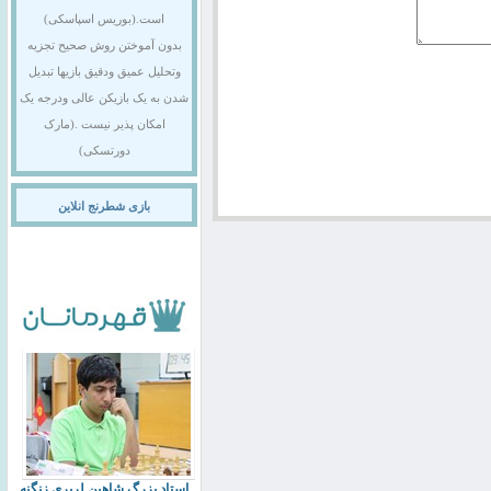
است.(بوریس اسپاسکی)
بدون آموختن روش صحیح تجزیه
وتحلیل عمیق ودقیق بازیها تبدیل
شدن به یک بازیکن عالی ودرجه یک
امکان پذیر نیست .(مارک
دورتسکی)
بازی شطرنج انلاین
استاد بزرگ شاهین لرپری زنگنه