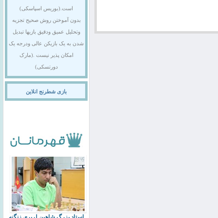
است.(بوریس اسپاسکی)
بدون آموختن روش صحیح تجزیه
وتحلیل عمیق ودقیق بازیها تبدیل
شدن به یک بازیکن عالی ودرجه یک
امکان پذیر نیست .(مارک
دورتسکی)
بازی شطرنج انلاین
استاد بزرگ شاهین لرپری زنگنه