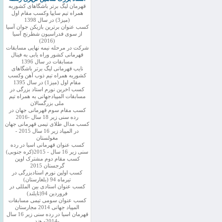
قهرمان لیگ برتر باشگاهای کشوربه
همراه تیم سایپا وکسب مقام اول
(میز3) در سال 1398
کسب عنوان برترین بازیکن جوان آسیا
از سوی فدراسیون شطرنج آسیا
(2016)
شرکت در مرحله نیمه نهایی مسابقات
قهرمانی کشور وراه یابی به فینال
مسابقات در سال 1396
نایب قهرمانی لیگ برتر باشگاهای
کشوربه همراه تیم ذوب آهن وکسب
مقام اول (میز1) در سال 1395
کسب اخرین نورم استاد بزرگی در
مسابقات المپیادجهانی به همراه تیم
ملی بزرگسالان
کسب مقام سوم قهرمانی جهان در
رده سنی زیر 18 سال -2016
کسب مدال طلای تیمی قهرمانی جهان
در المپیاد زیر 16 سال 2015 -
مغولستان
کسب عنوان قهرمانی اسیا در رده
سنی زیر 16 سال - 2015(کره جنوبی)
کسب مقام دوم مشترک اوپن
گرجستان 2015
کسب اولین نورم استادبزرگی در
تیرماه 94 (بلغارستان)
کسب عنوان استادی بین المللی در
فروردین 94(تایلند)
کسب عنوان سومی تیمی مسابقات
المپیاد جهانی 2014 مجارستان
قهرمان اسیا در رده سنی زیر 16 سال
-2014- هند