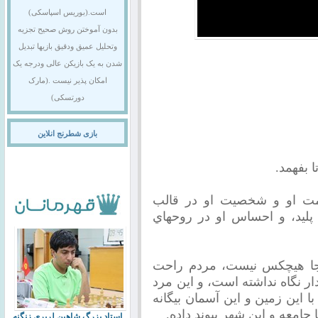
است.(بوریس اسپاسکی)
بدون آموختن روش صحیح تجزیه
وتحلیل عمیق ودقیق بازیها تبدیل
شدن به یک بازیکن عالی ودرجه یک
امکان پذیر نیست .(مارک
دورتسکی)
بازی شطرنج انلاین
بفهمد.
ت او و شخصيت او در قالب
 پليد، و احساس او در روحهاي
جا هيچكس نيست، مردم راحت
دار نگاه نداشته است، و اين مرد
با اين زمين و اين آسمان بيگانه
امعه و اين شهر پيوند داده.
استاد بزرگ شاهین لرپری زنگنه