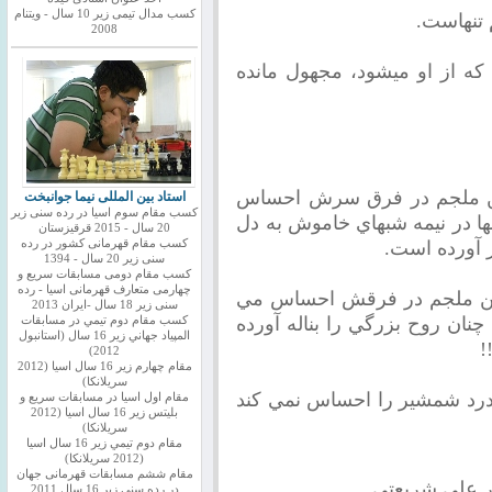
کسب مدال تیمی زیر 10 سال - ویتنام
 تنهاست.
2008
كه از او ميشود، مجهول مانده
بن ملجم در فرق سرش احساس
استاد بین المللی نیما جوانبخت
کسب مقام سوم اسیا در رده سنی زیر
ها در نيمه شبهاي خاموش به دل
20 سال - 2015 قرقیزستان
ر آورده است.
کسب مقام قهرمانی کشور در رده
سنی زیر 20 سال - 1394
کسب مقام دومی مسابقات سریع و
چهارمی متعارف قهرمانی اسیا - رده
رابن ملجم در فرقش احساس مي
سنی زیر 18 سال -ایران 2013
چنان روح بزرگي را بناله آورده
كسب مقام دوم تيمي در مسابقات
المپياد جهاني زير 16 سال (استانبول
!
2012)
مقام چهارم زير 16 سال اسيا (2012
سريلانكا)
) درد شمشير را احساس نمي كند
مقام اول اسيا در مسابقات سريع و
بليتس زير 16 سال اسيا (2012
سريلانكا)
مقام دوم تيمي زير 16 سال اسيا
(2012 سريلانكا)
مقام ششم مسابقات قهرمانی جهان
ر علي شريعتي
در رده سنی زیر 16 سال 2011