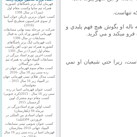
قهرمان لیگ برتر باشگاهای کشوربه
همراه تیم سایپا وکسب مقام اول
ه تنهاست.
(میز3) در سال 1398
کسب عنوان برترین بازیکن جوان آسیا
از سوی فدراسیون شطرنج آسیا
ه ناله او بگوش هيچ فهم پليدي و
(2016)
شرکت در مرحله نیمه نهایی مسابقات
 فرو ميكند و مي گريد.
قهرمانی کشور وراه یابی به فینال
مسابقات در سال 1396
نایب قهرمانی لیگ برتر باشگاهای
کشوربه همراه تیم ذوب آهن وکسب
مقام اول (میز1) در سال 1395
کسب اخرین نورم استاد بزرگی در
مسابقات المپیادجهانی به همراه تیم
ست، زيرا حتي شيعيان او نمي
ملی بزرگسالان
کسب مقام سوم قهرمانی جهان در
رده سنی زیر 18 سال -2016
کسب مدال طلای تیمی قهرمانی جهان
در المپیاد زیر 16 سال 2015 -
مغولستان
کسب عنوان قهرمانی اسیا در رده
سنی زیر 16 سال - 2015(کره جنوبی)
کسب مقام دوم مشترک اوپن
گرجستان 2015
کسب اولین نورم استادبزرگی در
تیرماه 94 (بلغارستان)
کسب عنوان استادی بین المللی در
فروردین 94(تایلند)
کسب عنوان سومی تیمی مسابقات
المپیاد جهانی 2014 مجارستان
قهرمان اسیا در رده سنی زیر 16 سال
-2014- هند