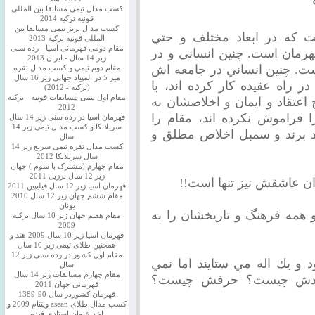
کسب مدال تیمی مسابقا بین المللی
قونیه ترکیه 2014
کسب مدال برنز تیمی مسابقا بین
ت كه در ابعاد مختلف و حتي
المللی قونیه ترکیه 2013
مقام دومی قهرمانی اسیا - رده سنی
رمان است. چنين انساني و در
زیر 14 سال - ایران 2013
ت. چنين انساني در جامعه اش
مقام دوم تيمي و كسب مدال نقره
ميز 5 در المپياد جهاني زير 16 سال
 راه عقيده كار كرده اند، با
(تركيه - 2012)
مقام اول تیمی مسابقات قونیه - ترکیه
 اعتقاد و ايمان و اخلاصشان به
2012
ا فراموش نكرده اند، مقام را
قهرمان اسیا در رده سنی زیر 14 سال
سريلانكا و کسب مدال تیمی زیر 14
ز ياد برند و سمبل اخلاص مطلق و
سال
کسب مدال نقره تیمی سریع زیر 14
سال سریلانکا 2012
مقام چهارم (مشترک با سوم ) جهان
زیر 12 سال برزیل 2011
روان عاشقش نيز تنها است!!
قهرمان اسيا زير 12 سال فیلیپین 2011
مقام ششم جهان زیر 12 سال 2010
یونان
مه فرهنگ و تاريخشان را به
مقام هفتم جهان زیر 10 سال ترکیه
2009
قهرمان اسيا زیر 10 سال 2009 هند و
همچنین طلای تیمی زیر 10 سال
مقام اول كشور در رده سني زير 12
 و يك اله مي ستايند اما نمي
سال
مقام چهارم مسابقات زیر 14 سال
دردش چيست؟ حرفش چيست؟
قهرمانی جهان 2011
قهرمان کشوردر سال 90-1389
کسب مدال طلای asean ویتنام 2009 و
اخذ عنوان استادی فیده