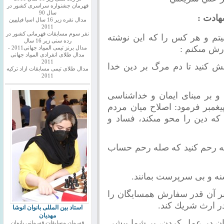
قهرمان جشنواره سراسری کشور در
سال 90
هادت :
مدال نقره زیر 16 سال اسیا فیلیپین
2011
نفر سوم مسابقات قهرمانی کشور در
يتم و هر كس را كه اين نوشته
رده سنی زیر 16 سال
ى‎كنم :
مدال برنز تیمی المپیاد جهانی2011 -
مدال طلای انفرادی المپیاد جهانی
2011
شش كنيد تا دم مرگ بر دين خدا
مدال طلای تیمی مسابقات ازاد ترکیه
2011
و بر مبناى ايمان و خداشناسى
پيغمبر فرمود: اصلاح ميان مردم
از نماز و روزه دائم افضل است و چيزى كه دين را محو مى‎كند، فساد و
صله رحم كنيد كه صله رحم حساب
رسنه و بى سرپرست بمانند.
مبر آن قدر سفارش همسايگان را
استاد بین المللی بانوان انوشا
مهدیان
گران در عمل كردن، بر شما پيشى
قهرمان مسابقات قهرمانی بانوان