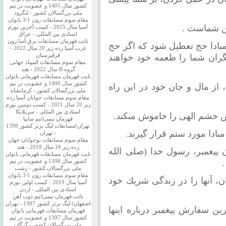
کشور سال 1405 و عضویت در تیم
ملی بزرگسالان کشور - لنگرود
مقام سوم مسابقات زون 3/1 بانوان
دين شماست .
آسیا سال 2025 - کسب آخرین نورم
استادی بین المللی - عراق
نائب قهرمان مسابقات برق آسا زون
، مبادا حج تعطيل شود كه اگر حج
غرب آسیا رده زیر 20 سال 2022 -
گران شما را طعمه خود خواهند
قرقیزستان
مقام سوم مسابقات المپیاد جهانی
گروه B سال 2022 - هند
نایب قهرمان مسابقات قهرمانی بانوان
کشور سال 1400 و عضویت در تیم
، از مال و جان خود در اين راه
ملی بزرگسالان کشور - کرمانشاه
مقام سوم مسابقات جوانان آسیا رده
زیر 20 سال 2021 - کسب دومین نورم
استادی بین المللی - سریلانکا
خشم الهى را خاموش مى‎كند.
قهرمان تیمی(تیم سایپا
تهران)مسابقات لیگ برتر کشور 1398
 مبادا مورد ستم قرار گيرند.
- تهران
مقام سوم مسابقات نوجوانان جهان
رده زیر 16 سال 2019 - هند
ن پيغمبر، رسول خدا (صلى الله
نایب قهرمان مسابقات قهرمانی بانوان
کشور سال 1398 و عضویت در تیم
ملی بزرگسالان کشور - رشت
مقام سوم مسابقات زون 3/1 بانوان
ان، آنها را در زندگى شريك خود
آسیا سال 2019 - کسب اولین نورم
استادی بین المللی - اردن
نائب قهرمان تیمی(تیم ذوب آهن
اصفهان) لیگ برتر کشور 1397 - تهران
رين سفارش پيغمبر درباره اينها
قهرمان مسابقات قهرمانی بانوان
کشور سال 1397 و عضویت در تیم
ملی بزرگسالان کشور - گرگان