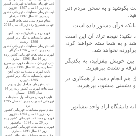
نایب قهرمان مسابقات قهرمانی کشور
ست بكوشيد و به سخن مردم (در
رده زیر 16 سال 1397 - قزوین
نایب قهرمان مسابقات قهرمانی کشور
يد.
رده زیر 20 سال 1397 - زنجان
مقام سوم تیمی مسابقات المپیاد
نانكه قرآن دستور داده است .
جهانی شطرنج رده زیر 16 سال 2018
- هند
قهرمان میز بانوان(تیم ذوب آهن
نكنيد؛ نتيجه ترك آن اين است
اصفهان)مسابقات لیگ برتر کشور
شد و به شما ستم خواهند كرد،
1396 - رشت
نائب قهرمان مسابقات قهرمانی کشور
 برآورده نخواهد شد.
رده زیر 20 سال 1396 - گرگان
قهرمان مسابقات قهرمانی کشور رده
زیر 16 سال 1396 - ساری
بين خويش بيفزاييد، به يكديگر
نائب قهرمان مسابقات قهرمانی سریع
آسیا رده زیر 20 سال 1396 - شیراز
نائب قهرمان تیمی(تیم ذوب آهن
اصفهان)مسابقات لیگ برتر کشور
ق هم انجام دهيد، از همكارى در
1395 - تهران
ود، بپرهيزيد.
نایب قهرمان مراحل اول و دوم
مسابقات قهرمانی کشور رده زیر 14
سال 1395 - سمنان
نایب قهرمان مرحله اول مسابقات
قهرمانی کشور رده زیر 20 سال 1395
ه دانشگاه ازاد واحد نيشابور
- یزد
مقام سوم مسابقات قهرمانی کشور
رده زیر 14 سال 1394 - قزوین
قهرمان مسابقات قهرمانی کشور رده
زیر 20 سال 1394 - ماهشهر
قهرمان مسابقات قهرمانی کشور رده
زیر 12 سال 1393 - ساری
مقام سوم مسابقات قهرمانی کشور