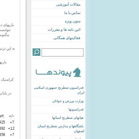
مقالات آموزشی
تماس با ما
متون ویژه
بازیهای د
ائین نامه ها و مقررات
نتوانست
مگنوس 
فعالیتهای همگانی
بازیه
فدراسیون شطرنج جمهوری اسلامی
ایران
وزارت ورزش و جوانان
فدراسیونها
هیاتهای شطرنج استانها
باشگاهها و مدارس شطرنج استان
اصفهان