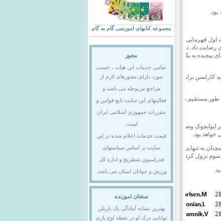
بود.
مجموعه کتابهای اموزشی گام به گام
ول قهرمانی بود ، اما او
رضایت داد. در حالیکه
پیچیده به یک امتیاز
مجوز
تمامی خدمات این هیات ، حسب
فردا.. باید دید کارلسن برابر سویدلر و
مورد دارای مجوزهای لازم از
مراجع مربوطه می باشد و
ه طور مستقیم ببینید.
فعالیتهای این سایت تابع قوانین و
مقررات جمهوری اسلامی ایران
است.
سن برابر ایوانچوک وضعیت بازنده
 خواهد بود.
قیمت خدمات اعلام شده در این
رگان شطرنج جهان برای انتخاب حریف آناند ، کارلسن با 7/5 امتیاز همچنان به تنهایی در صدر
سایت بر اساس سیاستهای
فدراسیون شطرنج و اداره کل
د.
ورزش و جوانان استان می باشد.
سخنان اموزنده
بهترین نشانه آمادگی یک بازیکن
توانایی درک او در نقطه اوج بازی