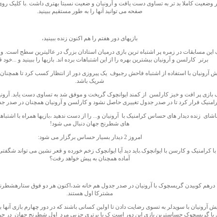
 وضعیت کاملا بد تر به تساوی دست یافت و آرونیان و ضعیت نسبتا بهتری داشت .با کلیک روی دی
صفحه می توانید آنها را به طور مستقیم ببینید.
بازیهای دور هفتم را هم اکنون زنده ببینید،
برتر کارلسن و آرونیان بیشترین بهره را از این اشتباهات برده اند. بازیها را ببینید و ...خود
ش آرونیان با استفاده از اشتباه فاحش رجبوف یک پیروزی دور از انتظار کسب کرد تا همچنان
شریک باشد.
 بازی پر افت و خیز کارلسن از کمند ایوانچوک گریخت و موفق شد به تساوی دست یابد. آرونی
امنیک فرار کرد تا در صدر جدول تغییری حاصل نشود و کارلسن و آرونیان همچنان در صدر جد
ی زنده دیدار های حساس کرامنیک با آرونیان و... را از دست ندهید ،بازیها همراه با اشتباها
های شطرنج جهان دنبال می شود!
امروز 2 دیدار بسیار حساس برگزار می شود:
با کرامنیک و کارسن با ایوانچوک.باید دید آیا ایوانچوک زخم خورده و قعر نشین می تواند شگفت
آماده همچنان به پیش خواهد رفت؟
مشترکا اول هستند.
ش آرونیان با سویدلر به تسوی رضایت دادن تا اولین کسانی باشند که در دور چهارم بازی آنها ب