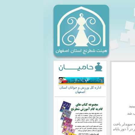
اداره کل ورزش و جوانان استان
اصفهان
نید
اب شد
 سویدلر باخت و کرامنیک
هم مغلوب ایوانچوک شد تا چیزی در صدر جد.ل تغییر نکند و نابغه نروژی به رغم دو شکست دور از انتظار در 3 دور پایانی به عنوان