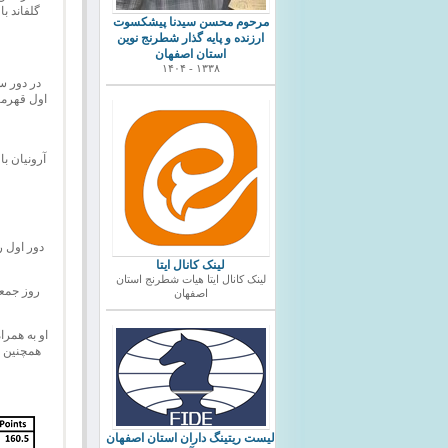
گلفاند با
مرحوم محسن سیدنا پیشکسوت
ارزنده و پایه گذار شطرنج نوین
استان اصفهان
۱۳۳۸ - ۱۴۰۴
اول قهرمان
آرونیان ب
دور اول ر
لینک کانال ایتا
لینک کانال ایتا هیات شطرنج استان
روز جمع
اصفهان
او به همرا
همچنین ک
ليست ريتينگ داران استان اصفهان