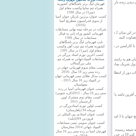
دن زنده بازیها در پایین
قهرمان لیگ برتر باشگاهای کشوربه
همراه تیم سایپا وکسب مقام اول
(میز3) در سال 1398
کسب عنوان برترین بازیکن جوان آسیا
از سوی فدراسیون شطرنج آسیا
(2016)
شرکت در مرحله نیمه نهایی مسابقات
بدون شک این مسابقات در زمره پر اشتباه ترین بازی درمیان استادان بزرگ در عالیترین سطح است. و در این میان 2 شطرنجباز
قهرمانی کشور وراه یابی به فینال
 قضاوت کنید.
مسابقات در سال 1396
نایب قهرمانی لیگ برتر باشگاهای
 با کارلسن در صدر جدول
کشوربه همراه تیم ذوب آهن وکسب
مقام اول (میز1) در سال 1395
کسب اخرین نورم استاد بزرگی در
ان هم به راستی از جهنم
مسابقات المپیادجهانی به همراه تیم
ملی بزرگسالان
ول شریک بمانند.
کسب مقام سوم قهرمانی جهان در
رده سنی زیر 18 سال -2016
ت دور از انتظار ابرستاره
کسب مدال طلای تیمی قهرمانی جهان
در المپیاد زیر 16 سال 2015 -
مغولستان
کسب عنوان قهرمانی اسیا در رده
سنی زیر 16 سال - 2015(کره جنوبی)
ی آفرین باشد یا کارلسن
کسب مقام دوم مشترک اوپن
گرجستان 2015
کسب اولین نورم استادبزرگی در
تیرماه 94 (بلغارستان)
کسب عنوان استادی بین المللی در
کارلسن با درهم کوبیدن گریسچوک با آرونیان در صدر جدول هم خانه شد،اکنون هر دو فوق ستارهشطرنج جهان با 3 امتیاز از 4 بای
فروردین 94(تایلند)
کسب عنوان سومی تیمی مسابقات
المپیاد جهانی 2014 مجارستان
ه نتیجه رسیده باشد.بازی
قهرمان اسیا در رده سنی زیر 16 سال
کارلسن با گریسچوک حساسترین بازی این دور است ک با برتری جزیی مرد اول شطرنج جهان در حرکت 19 در جریان است.
-2014- هند