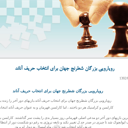
رویارویی بزرگان شطرنج جهان برای انتخاب حریف آناند
رویارویی بزرگان شطرنج جهان برای انتخاب حریف آناند
رویارویی بزرگان شطرنج جهان برای انتخاب حریف آناند،بازیهای دور آخر را زنده ببی
کارلسن و کرامنیک هر دو باختند ، اما کارلسن قهرمان و به عنوان حریف آناند انتخ
ین بازیهای دور آخر دو مدعی اصلی قهرمانی روز بسیار بدی را پشت سر گذاشتند. کارلسن به
حریف آناند انتخاب شد تا آبان ماه امسال به دیدار او برود.