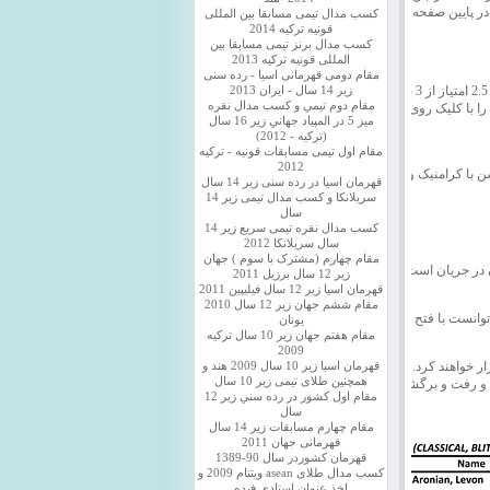
در پایین صفحه می توانید
کسب مدال تیمی مسابقا بین المللی
قونیه ترکیه 2014
کسب مدال برنز تیمی مسابقا بین
المللی قونیه ترکیه 2013
مقام دومی قهرمانی اسیا - رده سنی
در دور سوم رویارویی بزرگان شطرنج جهان برای انتخاب حریف آناند، آرونیان ایوانچوک را هم برد تا با 2.5 امتیاز از 3 بازی بخت
زیر 14 سال - ایران 2013
مقام دوم تيمي و كسب مدال نقره
را با کلیک روی دیدن زنده
ميز 5 در المپياد جهاني زير 16 سال
(تركيه - 2012)
مقام اول تیمی مسابقات قونیه - ترکیه
2012
ن با کرامنیک و سویدلر با
قهرمان اسیا در رده سنی زیر 14 سال
سريلانكا و کسب مدال تیمی زیر 14
سال
کسب مدال نقره تیمی سریع زیر 14
سال سریلانکا 2012
مقام چهارم (مشترک با سوم ) جهان
 در جریان است با تقسیم
زیر 12 سال برزیل 2011
قهرمان اسيا زير 12 سال فیلیپین 2011
مقام ششم جهان زیر 12 سال 2010
توانست با فتح مسابقات
یونان
مقام هفتم جهان زیر 10 سال ترکیه
2009
 خواهند کرد. در دور اول
قهرمان اسيا زیر 10 سال 2009 هند و
همچنین طلای تیمی زیر 10 سال
ای و رفت و برگشت خواهد
مقام اول كشور در رده سني زير 12
سال
مقام چهارم مسابقات زیر 14 سال
قهرمانی جهان 2011
قهرمان کشوردر سال 90-1389
کسب مدال طلای asean ویتنام 2009 و
اخذ عنوان استادی فیده