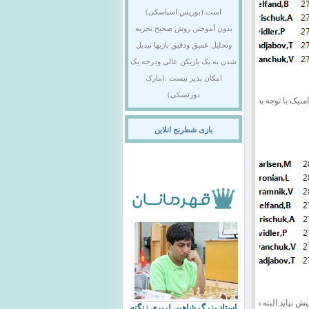
است.(بوریس اسپاسکی)
بدون آموختن روش صحیح تجزیه
وتحلیل عمیق ودقیق بازیها تبدیل
شدن به یک بازیکن عالی ودرجه یک
امکان پذیر نیست .(مارک
دورتسکی)
رامنیک با توجه به شکست
بازی شطرنج انلاین
ش نیاید.البته دراین دور
استاد بزرگ شاهین لرپری زنگنه