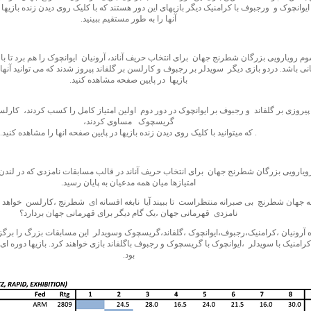
 ایوانچوک و ورجبوف با کرامنیک دیگر بازیهای این دور هستند که با کلیک روی دیدن زنده بازیها 
آنها را به طور مستقیم ببینید.
ی باشد. دردو بازی دیگر سویدلر بر رجبوف و کارلسن بر گلفاند پیروز شدند که می توانید آنها 
بازیها در پایین صفحه مشاهده کنید.
ا پیروزی بر گلفاند و رجبوف بر ایوانچوک در دور دوم اولین امتیاز کامل را کسب کردند، کارلس
گریسچوک مساوی کردند،
. که میتوانید با کلیک روی دیدن زنده بازیها در پایین صفحه انها را مشاهده کنید.
ویارویی بزرگان شطرنج جهان برای انتخاب حریف آناند در قالب مسابقات نامزدی که در لندن
امتیازها میان همه مدعیان به پایان رسید.
ه جهان
شطرنج بی صبرانه منتظراست تا ببیند آیا نابغه افسانه ای شطرنج ،کارلسن خواهد 
نامزدی قهرمانی جهان ،یک گام دیگر برای قهرمانی جهان بردارد؟
ه آرونیان ،کرامنیک،رجبوف،ایوانچوک ،گلفاند،گریسچوک وسویدلر این مسابقات بزرگ را برگزار
رامنیک با سویدلر ،ایوانچوک با گریسچوک و رجبوف باگلفاند بازی خواهند کرد. بازیها دوره 
بود.