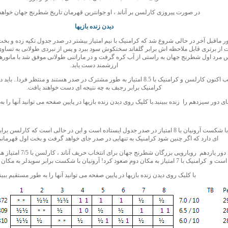
در صورت پیروزی کارلسن بر آناند ، او جوانترین قهرمان تاریخ شطرنج جهان خواهد 
دیدن زنده بازیها
ور ماقبل آخر در حالی شروع شد که کرامنیک با نیم امتیاز بیشتر در صدر جدول تکیه زده و بخت ا
 از برتری قابل ملاحظه اش برابر گلفاند سختکوش سود ببرد و پس از نبردی طولانی به تساوی 
مرد اول شطرنج جهان به راستی از آب کره گرفت و در ماراتنی طولانی موفق شد با مانورهای 
ارزشمند دست یابد.
به این ترتیب اکنون کارلسن و کرامنیک با 8.5 امتیاز به طور مشترک در صدر هستند و منتظر 
کرامنیک برابر رجبف به چه نتیجه ای دست خواهند یافت.
ای دور سیزدهم را زنده ببینید.با کلیک روی دیدن زنده بازیها در پایین صفحه می توانید آنها را ب
کرامنیک با شکست آرونیان با 8 امتیاز در صدر جدول ایستاده است و این در حالی است که کارل
ای دارد که اگر چنین شود کرامنیک به تنهایی در صدر جای خواهد گرفت و بخت اول قهرمانی
در پایان دور یازدهم رویارویی بز
است و کرامنیک با 7 امتیاز به مکان دوم صعود کرد! آرونیان با شکست برابر سویدلر به مکان سوم نزول کرد.
با کلیک روی دیدن زنده بازیها در پایین صفحه می توانید آنها را به طور مستقیم ببینی