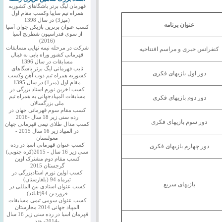
قهرمان لیگ برتر باشگاهای کشوربه
همراه تیم سایپا وکسب مقام اول
(میز3) در سال 1398
عنوان برنامه
کسب عنوان برترین بازیکن جوان آسیا
از سوی فدراسیون شطرنج آسیا
(2016)
شرکت در مرحله نیمه نهایی مسابقات
کنفرانس خبری و مراسم افتتاحیه
قهرمانی کشور وراه یابی به فینال
مسابقات در سال 1396
نایب قهرمانی لیگ برتر باشگاهای
دور اول بازیهای فکری
کشوربه همراه تیم ذوب آهن وکسب
مقام اول (میز1) در سال 1395
کسب اخرین نورم استاد بزرگی در
مسابقات المپیادجهانی به همراه تیم
دور دوم بازیهای فکری
ملی بزرگسالان
کسب مقام سوم قهرمانی جهان در
رده سنی زیر 18 سال -2016
دور سوم بازیهای فکری
کسب مدال طلای تیمی قهرمانی جهان
در المپیاد زیر 16 سال 2015 -
مغولستان
کسب عنوان قهرمانی اسیا در رده
دور چهارم بازیهای فکری
سنی زیر 16 سال - 2015(کره جنوبی)
کسب مقام دوم مشترک اوپن
گرجستان 2015
کسب اولین نورم استادبزرگی در
تیرماه 94 (بلغارستان)
بازیهای سریع
کسب عنوان استادی بین المللی در
فروردین 94(تایلند)
کسب عنوان سومی تیمی مسابقات
المپیاد جهانی 2014 مجارستان
قهرمان اسیا در رده سنی زیر 16 سال
-2014- هند