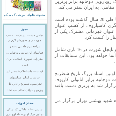
ویارویی دوجانبه برابر برترین
قامی، به ایران سفر می کند.
مجموعه کتابهای اموزشی گام به گام
"شورت" یکی از نامدارترین شطرنجبازان دنیا طی 20 سال گذشته بوده است
 گری کاسپاروف از کسب عنوان
مجوز
ز عنوان قهرمانی مشترک یکی از
تمامی خدمات این هیات ، حسب
لتار را کسب کرد.
مورد دارای مجوزهای لازم از
مراجع مربوطه می باشد و
رویارویی دوجانبه استادان بزرگ قائم مقامی و نایجل شورت در 16 بازی شامل
فعالیتهای این سایت تابع قوانین و
بازی سریع و 8 بازی برق‌آسا خواهد بود. این مسابقات از
مقررات جمهوری اسلامی ایران
است.
قیمت خدمات اعلام شده در این
ولین استاد بزرگ تاریخ شطرنج
سایت بر اساس سیاستهای
وره مسابقات دوجانبه برابر آناتولی کارپوف
فدراسیون شطرنج و اداره کل
‌ای جهان که طی 20 دیدار برگزار شد به برتری دست یافته
ورزش و جوانان استان می باشد.
اه شهید بهشتی تهران برگزار می
سخنان اموزنده
بهترین نشانه آمادگی یک بازیکن
توانایی درک او در نقطه اوج بازی