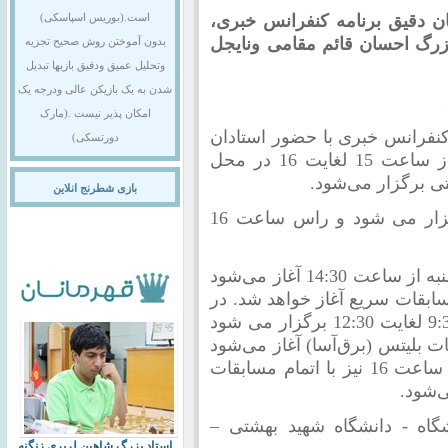
ن دقیق برنامه کنفرانس خبری،
است.(بوریس اسپاسکی)
ن بزرگ احسان قائم مقامی ونایجل
بدون آموختن روش صحیح تجزیه
وتحلیل عمیق ودقیق بازیها تبدیل
شدن به یک بازیکن عالی ودرجه یک
امکان پذیر نیست .(مارک
اسفند ماه جاری کنفرانس خبری با حضور استادان
دورتسکی)
بزرگ احسان قائم مقامی و نایجل شورت از ساعت 15 لغایت 16 در محل
ی برگزار می‌شود.
بازی شطرنج انلاین
با اتمام کنفرانس خبری مراسم افتتاحیه برگزار می شود و راس ساعت 16
مسابقات فکری روزهای شنبه، یکشنبه و دوشنبه از ساعت 14:30 آغاز می‌شود
9:3 اولین دور از مسابقات سریع آغاز خواهد شد. در
مجموع 4 بازی سریع در این روز از ساعت 9:30 لغایت 12:30 برگزار می شود
حتی کوتاه از ساعت 14 مسابقات بلیتس (برق‌آسا) آغاز می‌شود
و تا ساعت 16 هر 8 بازی برگزار خواهد شد. ساعت 16 نیز با اتمام مسابقات
ی‌شود.
گاه - دانشگاه شهید بهشتی –
استاد بزرگ شاهین لرپری زنگنه