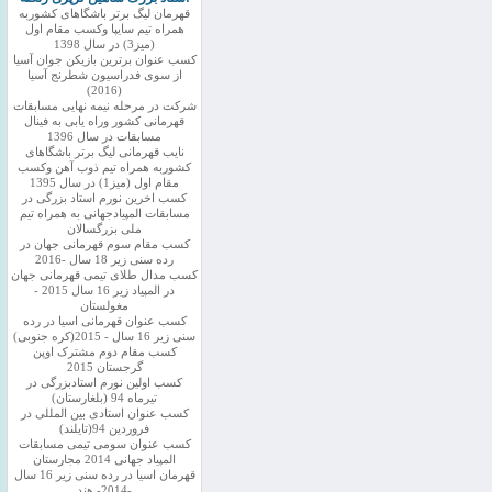
قهرمان لیگ برتر باشگاهای کشوربه
همراه تیم سایپا وکسب مقام اول
(میز3) در سال 1398
کسب عنوان برترین بازیکن جوان آسیا
از سوی فدراسیون شطرنج آسیا
(2016)
شرکت در مرحله نیمه نهایی مسابقات
قهرمانی کشور وراه یابی به فینال
مسابقات در سال 1396
نایب قهرمانی لیگ برتر باشگاهای
کشوربه همراه تیم ذوب آهن وکسب
مقام اول (میز1) در سال 1395
کسب اخرین نورم استاد بزرگی در
مسابقات المپیادجهانی به همراه تیم
ملی بزرگسالان
کسب مقام سوم قهرمانی جهان در
رده سنی زیر 18 سال -2016
کسب مدال طلای تیمی قهرمانی جهان
در المپیاد زیر 16 سال 2015 -
مغولستان
کسب عنوان قهرمانی اسیا در رده
سنی زیر 16 سال - 2015(کره جنوبی)
کسب مقام دوم مشترک اوپن
گرجستان 2015
کسب اولین نورم استادبزرگی در
تیرماه 94 (بلغارستان)
کسب عنوان استادی بین المللی در
فروردین 94(تایلند)
کسب عنوان سومی تیمی مسابقات
المپیاد جهانی 2014 مجارستان
قهرمان اسیا در رده سنی زیر 16 سال
-2014- هند