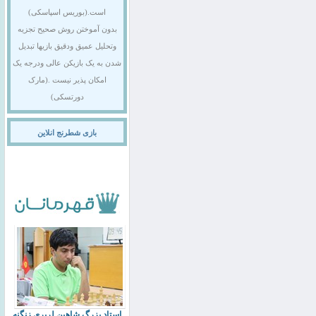
است.(بوریس اسپاسکی)
بدون آموختن روش صحیح تجزیه
وتحلیل عمیق ودقیق بازیها تبدیل
شدن به یک بازیکن عالی ودرجه یک
امکان پذیر نیست .(مارک
دورتسکی)
بازی شطرنج انلاین
استاد بزرگ شاهین لرپری زنگنه