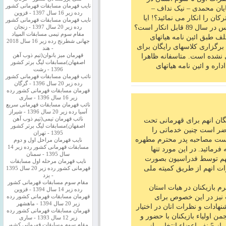
نایب قهرمان مسابقات قهرمانی کشور
 چون اقایان محمدی – نیک نداف –
رده زیر 16 سال 1397 - قزوین
ان را انکار می نمائید؟! ایا
نایب قهرمان مسابقات قهرمانی کشور
برگزاری کلاسهای تیویاکوف و گرابلیاسکاس در سال 89 قابل انکار است؟
رده زیر 20 سال 1397 - زنجان
مقام سوم تیمی مسابقات المپیاد
ف طبق ائین نامه هیاتهای
جهانی شطرنج رده زیر 16 سال 2018
گزاری کلاسهای رایگان برای
- هند
 نشده است. متاسفانه ظاهرا
قهرمان میز بانوان(تیم ذوب آهن
اصفهان)مسابقات لیگ برتر کشور
اره و ائین نامه هیاتهای
1396 - رشت
نائب قهرمان مسابقات قهرمانی کشور
رده زیر 20 سال 1396 - گرگان
قهرمان مسابقات قهرمانی کشور رده
زیر 16 سال 1396 - ساری
نائب قهرمان مسابقات قهرمانی سریع
آسیا رده زیر 20 سال 1396 - شیراز
نائب قهرمان تیمی(تیم ذوب آهن
ایگان انهم برای قهرمانی تحت
اصفهان)مسابقات لیگ برتر کشور
اضر است چنین خدماتی را
1395 - تهران
م است مصاحبه پدر محترم مطهره
نایب قهرمان مراحل اول و دوم
مسابقات قهرمانی کشور رده زیر 14
ا مطالعه فرمائید. در این مورد تنها
سال 1395 - سمنان
انهم توسط فدراسیون بصورت
نایب قهرمان مرحله اول مسابقات
ات انهم از طریق کمیته ملی
قهرمانی کشور رده زیر 20 سال 1395
- یزد
مقام سوم مسابقات قهرمانی کشور
م بازیکنان در هیات استان
رده زیر 14 سال 1394 - قزوین
 نیز در این خصوص برای
قهرمان مسابقات قهرمانی کشور رده
زیر 20 سال 1394 - ماهشهر
یشنهادات و نظرات انان در اختیار
قهرمان مسابقات قهرمانی کشور رده
من اولیاء بازیکنان با حضور و
زیر 12 سال 1393 - ساری
انتخاب والدین تشکیل شده که اتفاقا 3 نفر از 5 نفر اعضاء انتخابی از
مقام سوم مسابقات قهرمانی کشور