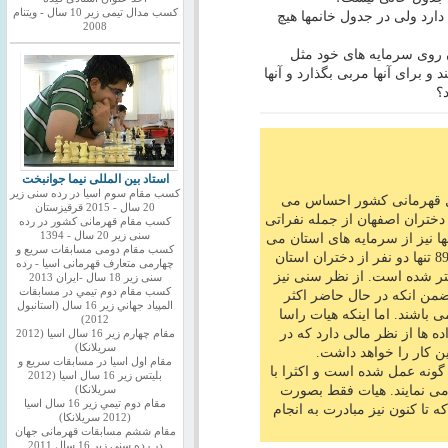
کسب مدال تیمی زیر 10 سال - ویتنام
 ، استان اصفهان 4 نماینده دارد ولی در جدول خانمها هیچ
2008
 روی سرمایه های خود مثل
د و برای آنها مربی بگذارد و آنها
د؟
استاد بین المللی نیما جوانبخت
کسب مقام سوم اسیا در رده سنی زیر
نال قهرمانی کشور احساس می
20 سال - 2015 قرقیزستان
ه دختران اصفهان از جمله نفراتی
کسب مقام قهرمانی کشور در رده
سنی زیر 20 سال - 1394
ها نیز از سرمایه های استان می
کسب مقام دومی مسابقات سریع و
باشند هنوز جای کار زیادی دارند. در سال 89 تنها دو نفر از دختران استان
چهارمی متعارف قهرمانی اسیا - رده
بیشتر شده است. از نظر سنی نیز
سنی زیر 18 سال -ایران 2013
كسب مقام دوم تيمي در مسابقات
 ضمن انکه در حال حاضر اکثر
المپياد جهاني زير 16 سال (استانبول
 باشند. اما اینکه هیات راسا
2012)
اده ها از نظر مالی دارد که در
مقام چهارم زير 16 سال اسيا (2012
سريلانكا)
ن کار را خواهد داشت.
مقام اول اسيا در مسابقات سريع و
گونه عمل شده است و اکثرا با
بليتس زير 16 سال اسيا (2012
ه می نمایند. هیات فقط بصورت
سريلانكا)
مقام دوم تيمي زير 16 سال اسيا
 تا کنون نیز مبادرت به انجام
(2012 سريلانكا)
مقام ششم مسابقات قهرمانی جهان
در رده سنی زیر 16 سال 2011