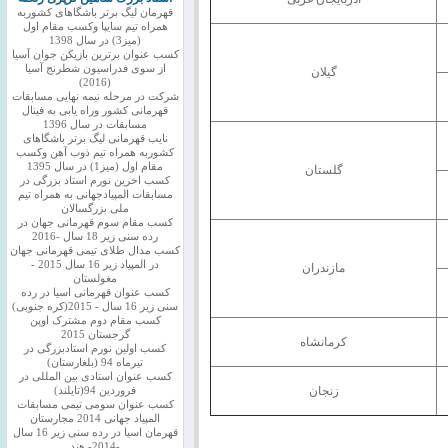
قهرمان لیگ برتر باشگاهای کشوربه
همراه تیم سایپا وکسب مقام اول
(میز3) در سال 1398
کسب عنوان برترین بازیکن جوان آسیا
از سوی فدراسیون شطرنج آسیا
گیلان
(2016)
شرکت در مرحله نیمه نهایی مسابقات
قهرمانی کشور وراه یابی به فینال
مسابقات در سال 1396
نایب قهرمانی لیگ برتر باشگاهای
کشوربه همراه تیم ذوب آهن وکسب
مقام اول (میز1) در سال 1395
گلستان
کسب اخرین نورم استاد بزرگی در
مسابقات المپیادجهانی به همراه تیم
ملی بزرگسالان
کسب مقام سوم قهرمانی جهان در
رده سنی زیر 18 سال -2016
کسب مدال طلای تیمی قهرمانی جهان
در المپیاد زیر 16 سال 2015 -
مازندران
مغولستان
کسب عنوان قهرمانی اسیا در رده
سنی زیر 16 سال - 2015(کره جنوبی)
کسب مقام دوم مشترک اوپن
گرجستان 2015
کرمانشاه
کسب اولین نورم استادبزرگی در
تیرماه 94 (بلغارستان)
کسب عنوان استادی بین المللی در
زنجان
فروردین 94(تایلند)
کسب عنوان سومی تیمی مسابقات
المپیاد جهانی 2014 مجارستان
قهرمان اسیا در رده سنی زیر 16 سال
-2014- هند