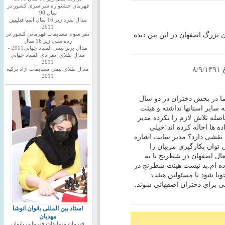
قهرمان جشنواره سراسری کشور در
سال 90
مدال نقره زیر 16 سال اسیا فیلیپین
2011
 بزرگ اصفهان در این بین دیده
نفر سوم مسابقات قهرمانی کشور در
رده سنی زیر 16 سال
مدال برنز تیمی المپیاد جهانی2011 -
مدال طلای انفرادی المپیاد جهانی
2011
خ
۸/۹/۱۳۹۱
مدال طلای تیمی مسابقات ازاد ترکیه
2011
ما در بخش دختران در دو سال
سایر استانها نداشته و هیئت
له تلاش لازم را نکرده.مدیر
ه ها احاله کرده اند!خیلی
 نقشی دارد؟ مدیر سایت اشاره
وان بکارگیری مربیان را
عال اصفهان در شطرنج تا به
ده ام.بد نیست هیئت شطرنج در
یا شود تا مسئولین هیئت
ی برای دختران اصفهانی شوند.
استاد بین المللی بانوان انوشا
مهدیان
قهرمان مسابقات قهرمانی بانوان