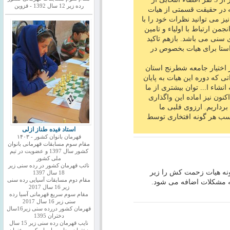
رده زیر 12 سال 1392 - قزوین
ه در حقیقت قسمتی از هیات
ز می توانید نظرات خود را با
جمن ارتباط با اولیاء و تامین
 سنی می باشد. بازهم تاکید
راستا برای هیات بخصوص در
ر اختیار جامعه شطرنج استان
تی که دوره این هیات به پایان
نشاء ا... توان بیشتری از ما
نون نیز اماده این واگذاری
برداریم. ارزوی قلبی ما
سب هر گونه افتخاری توسط
استاد فیده طناز ازلی
قهرمان بانوان کشور - ۱۴۰۳
مقام سوم مسابقات قهرمانی بانوان
کشور سال 1397 و عضویت در تیم
ملی کشور
نائب قهرمان کشور در رده سنی زیر
نگونه هیات زحمت کش را زیر
18 سال 1397
مقام دوم مسابقات آسیایی رده سنی
 مشکلات اضافه می شود.
زیر 16 سال 2017
مقام سوم سریع قهرمانی آسیا رده
سنی زیر 16 سال 2017
قهرمان کشور دررده سنی زیر16سال
دختران 1395
نایب قهرمان رده سنی زیر 15 سال