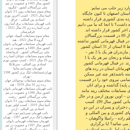
کشور سال 1405 و عضویت در تیم
وارد زیر جلب می نمایم:
ملی بزرگسالان کشور - لنگرود
مقام سوم مسابقات زون 3/1 بانوان
ستان اصفهان تا کنون جایگاه
آسیا سال 2025 - کسب آخرین نورم
رده بندی کشوری قرار داشته
استادی بین المللی - عراق
نائب قهرمان مسابقات برق آسا زون
 داشت؟ تا انجا که ما می دانیم
غرب آسیا رده زیر 20 سال 2022 -
 بانوان استان در بین 10 استان اخر کشور قرار داشته اند.
قرقیزستان
توجه شما را به این موضوع که قبل از سال 89 در قسمت بزرگسالان
مقام سوم مسابقات المپیاد جهانی
گروه B سال 2022 - هند
 در فینال قهرمانی کشور نداشته
نایب قهرمان مسابقات قهرمانی بانوان
است جلب می کنم. در حال حاضر نیز فقط 8 استان از 31 استان کشور
کشور سال 1400 و عضویت در تیم
شامل تهران با 14 نفر – گیلان و گلستان و مازندران هر یک با 2 نفر –
ملی بزرگسالان کشور - کرمانشاه
مقام سوم مسابقات جوانان آسیا رده
خراسان رضوی – اذربایجان غربی – کرمانشاه و زنجان نیز هر یک با 1
زیر 20 سال 2021 - کسب دومین نورم
ند. در فینال قهرمانی کشور
استادی بین المللی - سریلانکا
قهرمانان استان در رده های
قهرمان تیمی(تیم سایپا
تهران)مسابقات لیگ برتر کشور 1398
عی داشته باشند(هر چند غیر ممکن
- تهران
ست) . هیات شطرنج از ایتدای سال 89 تمامی نیروی خود را در قسمت
مقام سوم مسابقات نوجوانان جهان
پایه) گذاشته و برای انان
رده زیر 16 سال 2019 - هند
نایب قهرمان مسابقات قهرمانی بانوان
 مسابقات مختلف ریتد مانند
کشور سال 1398 و عضویت در تیم
ن – اوپن نوروز ارمن و در حال
ملی بزرگسالان کشور - رشت
مقام سوم مسابقات زون 3/1 بانوان
حاضر دسته اول باشگاههای استان و قهرمانی کشور سال 89). کسب
آسیا سال 2019 - کسب اولین نورم
دختران و پسران در این دو
استادی بین المللی - اردن
ای کشوری و بین المللی و
نائب قهرمان تیمی(تیم ذوب آهن
اصفهان) لیگ برتر کشور 1397 - تهران
اده – رامیلا واگوهیان –
قهرمان مسابقات قهرمانی بانوان
می نمائید؟ ایا برگزاری
کشور سال 1397 و عضویت در تیم
ت حدودا 3 ماه برای نفرات اول تا سوم استان در
ملی بزرگسالان کشور - گرگان