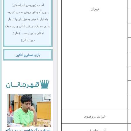
است.(بوریس اسپاسکی)
تهران
بدون آموختن روش صحیح تجزیه
وتحلیل عمیق ودقیق بازیها تبدیل
شدن به یک بازیکن عالی ودرجه یک
امکان پذیر نیست .(مارک
دورتسکی)
بازی شطرنج انلاین
خراسان رضوی
استاد بزرگ شاهین لرپری زنگنه
آذربایجان غربی