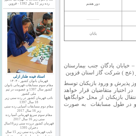
دور هفتم
رده زیر 12 سال 1392 - قزوین
..............
پايان
 خيابان پادگان جنب بيمارستان
عج ) شركت گاز استان قزوين
استاد فیده طناز ازلی
قهرمان بانوان کشور - ۱۴۰۳
وز پذيرش و ورود بازيكنان توسط
مقام سوم مسابقات قهرمانی بانوان
ر اختيار متقاضيان قرار خواهد
کشور سال 1397 و عضویت در تیم
ملی کشور
ال بازيكنان از محل خوابگاهها
نائب قهرمان کشور در رده سنی زیر
18 سال 1397
 و در طول مسابقات به صورت
مقام دوم مسابقات آسیایی رده سنی
زیر 16 سال 2017
مقام سوم سریع قهرمانی آسیا رده
سنی زیر 16 سال 2017
قهرمان کشور دررده سنی زیر16سال
دختران 1395
نایب قهرمان رده سنی زیر 15 سال