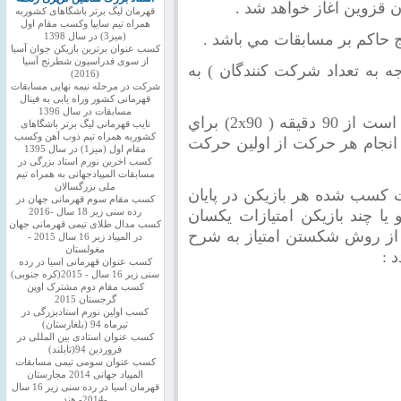
 قزوين آغاز خواهد شد .
قهرمان لیگ برتر باشگاهای کشوربه
همراه تیم سایپا وکسب مقام اول
حاكم بر مسابقات مي باشد .
(میز3) در سال 1398
کسب عنوان برترین بازیکن جوان آسیا
از سوی فدراسیون شطرنج آسیا
جه به تعداد شركت كنندگان ) به
(2016)
شرکت در مرحله نیمه نهایی مسابقات
قهرمانی کشور وراه یابی به فینال
مسابقات در سال 1396
 دقيقه ( 90
x
2) براي
نایب قهرمانی لیگ برتر باشگاهای
کشوربه همراه تیم ذوب آهن وکسب
 به ازاء انجام هر حركت از اولين حركت
مقام اول (میز1) در سال 1395
کسب اخرین نورم استاد بزرگی در
مسابقات المپیادجهانی به همراه تیم
ملی بزرگسالان
 كسب شده هر بازيكن در پايان
کسب مقام سوم قهرمانی جهان در
يا چند بازيكن امتيازات يكسان
رده سنی زیر 18 سال -2016
کسب مدال طلای تیمی قهرمانی جهان
ا از روش شكستن امتياز به شرح
در المپیاد زیر 16 سال 2015 -
مغولستان
 :
کسب عنوان قهرمانی اسیا در رده
سنی زیر 16 سال - 2015(کره جنوبی)
کسب مقام دوم مشترک اوپن
گرجستان 2015
کسب اولین نورم استادبزرگی در
تیرماه 94 (بلغارستان)
کسب عنوان استادی بین المللی در
فروردین 94(تایلند)
کسب عنوان سومی تیمی مسابقات
المپیاد جهانی 2014 مجارستان
قهرمان اسیا در رده سنی زیر 16 سال
-2014- هند