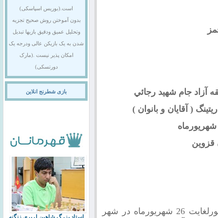
است.(بوریس اسپاسکی)
بدون آموختن روش صحیح تجزیه
مز
وتحلیل عمیق ودقیق بازیها تبدیل
شدن به یک بازیکن عالی ودرجه یک
امکان پذیر نیست .(مارک
دورتسکی)
ه آزاد جام شهيد رجائي
بازی شطرنج انلاین
قزوين
شهريورلغايت 26 شهريورماه در شهر
استاد بزرگ شاهین لرپری زنگنه