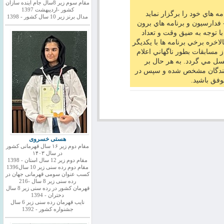
مقام سوم زیر 8سال جام اینده سازان
کشور -اردیبهشت 1397
ه هاي خود را برگزار نمايد
مدال برنز زیر 10 سال کشور - 1398
فدارسيون و برنامه هاي برون
با توجه به ضيق وقت و تعداد
لاخره برخي برنامه ها با يكديگر
 مسابقات بطور ناگهاني اعلام
كنسل مي گردد. به هر حال بر
كنندگان مشخص شده و سپس در
وفق باشيد.
هستی خسروی
مقام دوم زیر ۱۶ سال قهرمانی کشور
در سال ۱۴۰۳
مقام دوم زیر 12 سال استان - 1398
مقام دوم رده سنی زیر 10 سال1396
کسب عنوان سومی قهرمانی جهان در
رده سنی زیر 8 سال -216
قهرمان کشور در رده سنی زیر 8 سال
دختران - 1394
نایب قهرمان رده سنی زیر 6 سال
جشنواره کشور - 1392