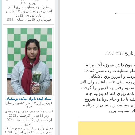
تهران 1401
مقام سوم مسابقات برق اسای
آسیایی در رده سنی زیر ۱۲ سال در
بالی اندنزی - 2022
قهرمان زیر 10سال استان - 1398
تاریخ
۱۹/۶/۱۳۹۱
يتمون دلش بسوزه آخه برنامه
ريزي بدي شد تعدادي از ما خانواده ها بخاطر مسابقات رده سني كه 23
رديم و امروز توي باشگاه
رده سني عقب افتاده ولي الان
 تصميم رفتن به قزوين را گرفت
امه ريزي كنه كه بتونيم جام
استاد فیده بانوان مائده یوسفیان
دريا را بريم چون 8 اكه 7 درو هم باشه ميشه تا 15 و جام دريا 12 شروع
قهرمان زیر ۱۴ سال کشور در سال
 مسابقه رده سني را برنامه
۱۴۰۳
کسب مقام دومی جهان در رده سنی
زیر 12 سال - گرجستان 2022
اول تیمی زیر 12 سال اسیا - 2021-
انلاین
مدال برنز زیر 10 سال کشور - 1398
مقام اول زیر 10 سال استان - 1398