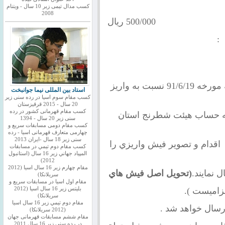
کسب مدال تیمی زیر 10 سال - ویتنام
2008
 : 500/000 ريال
ابگاه براي هرشب :
11-شركت كنندگان بايد حداكثر تا روز يكشنبه مورخه 91/6/19 نسبت به واريز
استاد بین المللی نیما جوانبخت
کسب مقام سوم اسیا در رده سنی زیر
20 سال - 2015 قرقیزستان
کسب مقام قهرمانی کشور در رده
 به حساب هيئت شطرنج استان
سنی زیر 20 سال - 1394
کسب مقام دومی مسابقات سریع و
چهارمی متعارف قهرمانی اسیا - رده
سنی زیر 18 سال -ایران 2013
7 جام بانك ملت اقدام و تصوير فيش واريزي را
كسب مقام دوم تيمي در مسابقات
المپياد جهاني زير 16 سال (استانبول
2012)
مقام چهارم زير 16 سال اسيا (2012
(تحويل اصل فيش هاي
سريلانكا)
مقام اول اسيا در مسابقات سريع و
زاميست ).
بليتس زير 16 سال اسيا (2012
سريلانكا)
مقام دوم تيمي زير 16 سال اسيا
(2012 سريلانكا)
مقام ششم مسابقات قهرمانی جهان
در رده سنی زیر 16 سال 2011