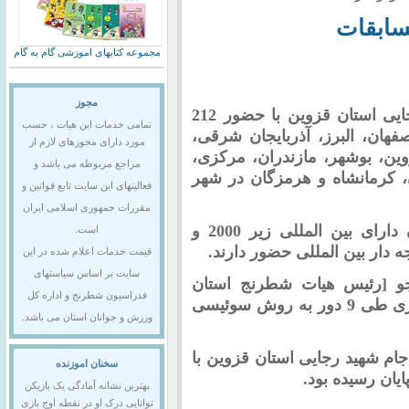
سابقات
مجموعه کتابهای اموزشی گام به گام
مجوز
دومین دوره مسابقات شطرنج جام شهید رجایی استان قزوین با حضور 212
تمامی خدمات این هیات ، حسب
فهان، البرز، آذربایجان شرقی،
مورد دارای مجوزهای لازم از
وین، بوشهر، مازندران، مرکزی،
مراجع مربوطه می باشد و
 کرمانشاه و هرمزگان در شهر
فعالیتهای این سایت تابع قوانین و
مقررات جمهوری اسلامی ایران
در این دوره از رقابت ها که ویژه بازیکنان دارای بین المللی زیر 2000 و
است.
قیمت خدمات اعلام شده در این
سایت بر اساس سیاستهای
و [رئیس هیات شطرنج استان
فدراسیون شطرنج و اداره کل
قزوین] و سرداوری داور بین المللی اکبر باقری طی 9 دور به روش سوئیسی
ورزش و جوانان استان می باشد.
م شهید رجایی استان قزوین با
سخنان اموزنده
ایان رسیده بود.
بهترین نشانه آمادگی یک بازیکن
توانایی درک او در نقطه اوج بازی