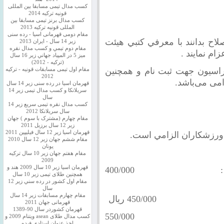
کسب مدال تیمی مسابقا بین المللی
قونیه ترکیه 2014
کسب مدال برنز تیمی مسابقا بین
المللی قونیه ترکیه 2013
مقام دومی قهرمانی اسیا - رده سنی
صلاح بدانند با معرفي كتبي هيئت
زیر 14 سال - ایران 2013
مقام دوم تيمي و كسب مدال نقره
 نمايند .
ميز 5 در المپياد جهاني زير 16 سال
(تركيه - 2012)
راسیون جهت ثبت نام و همچنين
مقام اول تیمی مسابقات قونیه - ترکیه
2012
امی می‌باشد.
قهرمان اسیا در رده سنی زیر 14 سال
سريلانكا و کسب مدال تیمی زیر 14
سال
کسب مدال نقره تیمی سریع زیر 14
سال سریلانکا 2012
مقام چهارم (مشترک با سوم ) جهان
زیر 12 سال برزیل 2011
قهرمان اسيا زير 12 سال فیلیپین 2011
.
مقام ششم جهان زیر 12 سال 2010
یونان
مقام هفتم جهان زیر 10 سال ترکیه
2009
قهرمان اسيا زیر 10 سال 2009 هند و
وروديه بازيكنان ريتينگ دار زير 2000 تا 1900 : 400/000
همچنین طلای تیمی زیر 10 سال
مقام اول كشور در رده سني زير 12
سال
مقام چهارم مسابقات زیر 14 سال
قهرمانی جهان 2011
قهرمان کشوردر سال 90-1389
وروديه بازيكنان بدون ريتينگ : 550/000
کسب مدال طلای asean ویتنام 2009 و
اخذ عنوان استادی فیده