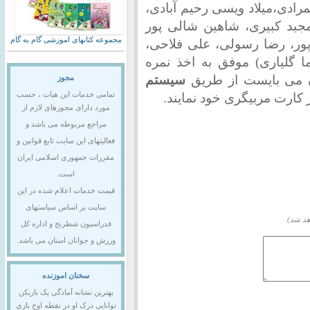
ادی،میلاد ویسی رحیم آبادی،
جبد کبیری، شاهین شالی پور
مجموعه کتابهای اموزشی گام به گام
ور، رضا رسولی، علی فلاحی،
ا گلیاری) موفق به اخذ نمره
ن می بایست از طریق
سیستم
مجوز
کارت مربیگری خود نمایند.
تمامی خدمات این هیات ، حسب
مورد دارای مجوزهای لازم از
مراجع مربوطه می باشد و
فعالیتهای این سایت تابع قوانین و
مقررات جمهوری اسلامی ایران
است.
قیمت خدمات اعلام شده در این
سایت بر اساس سیاستهای
هد شد)
فدراسیون شطرنج و اداره کل
ورزش و جوانان استان می باشد.
سخنان اموزنده
بهترین نشانه آمادگی یک بازیکن
توانایی درک او در نقطه اوج بازی