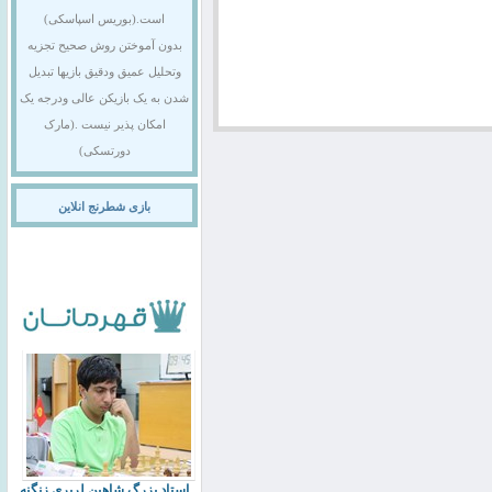
است.(بوریس اسپاسکی)
بدون آموختن روش صحیح تجزیه
وتحلیل عمیق ودقیق بازیها تبدیل
شدن به یک بازیکن عالی ودرجه یک
امکان پذیر نیست .(مارک
دورتسکی)
بازی شطرنج انلاین
استاد بزرگ شاهین لرپری زنگنه