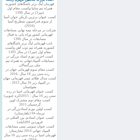
قهرمان لیگ برتر باشگاهای کشوربه
همراه تیم سایپا وکسب مقام اول
(میز3) در سال 1398
کسب عنوان برترین بازیکن جوان آسیا
از سوی فدراسیون شطرنج آسیا
(2016)
شرکت در مرحله نیمه نهایی مسابقات
قهرمانی کشور وراه یابی به فینال
مسابقات در سال 1396
نایب قهرمانی لیگ برتر باشگاهای
کشوربه همراه تیم ذوب آهن وکسب
مقام اول (میز1) در سال 1395
کسب اخرین نورم استاد بزرگی در
مسابقات المپیادجهانی به همراه تیم
ملی بزرگسالان
کسب مقام سوم قهرمانی جهان در
رده سنی زیر 18 سال -2016
کسب مدال طلای تیمی قهرمانی جهان
در المپیاد زیر 16 سال 2015 -
مغولستان
کسب عنوان قهرمانی اسیا در رده
سنی زیر 16 سال - 2015(کره جنوبی)
کسب مقام دوم مشترک اوپن
گرجستان 2015
کسب اولین نورم استادبزرگی در
تیرماه 94 (بلغارستان)
کسب عنوان استادی بین المللی در
فروردین 94(تایلند)
کسب عنوان سومی تیمی مسابقات
المپیاد جهانی 2014 مجارستان
قهرمان اسیا در رده سنی زیر 16 سال
-2014- هند