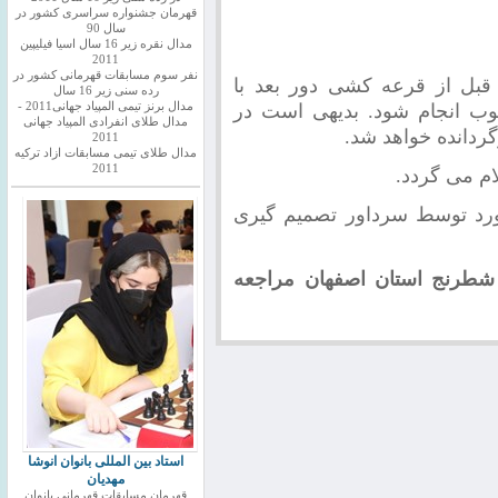
قهرمان جشنواره سراسری کشور در
سال 90
مدال نقره زیر 16 سال اسیا فیلیپین
2011
نفر سوم مسابقات قهرمانی کشور در
ا قبل از قرعه کشی دور بعد با
رده سنی زیر 16 سال
ل به صورت مکتوب انجام شود. بدیهی است در
مدال برنز تیمی المپیاد جهانی2011 -
مدال طلای انفرادی المپیاد جهانی
ردانده خواهد شد.
2011
مدال طلای تیمی مسابقات ازاد ترکیه
2011
م می گردد.
ورد توسط سرداور تصمیم گیری
شطرنج استان اصفهان مراجعه
استاد بین المللی بانوان انوشا
مهدیان
قهرمان مسابقات قهرمانی بانوان