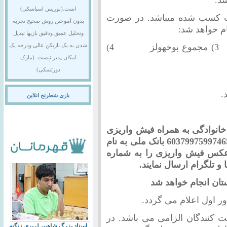
است.(بوریس اسپاسکی)
ات کسب شده می­باشد. در صورت
بدون آموختن روش صحیح تجزیه
م خواهد شد:
وتحلیل عمیق ودقیق بازیها تبدیل
1) رویارویی مستقیم 2) بوخ­هولز 3) مجموع بوخ­هولز 4)
شدن به یک بازیکن عالی ودرجه یک
امکان پذیر نیست .(مارک
دورتسکی)
بازی شطرنج انلاین
 خانوادگی به همراه فیش واریزی
به مبلغ 200.000 تومان را به شماره کارت 6037997599746535 بانک ملی به نام
 عکس فیش واریزی را به شماره
تان انجام خواهد شد
ت کنندگان الزامی می باشد. در
استاد بزرگ شاهین لرپری زنگنه