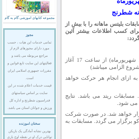
ریورماه
مجموعه کتابهای اموزشی گام به گام
ات بلیتس ماهانه را با بیش از
. برای کسب اطلاعات بیشتر آئین
مجوز
ردد:
تمامی خدمات این هیات ، حسب
مورد دارای مجوزهای لازم از
مراجع مربوطه می باشد و
1- مسابقات به مدت یک روز (چهارشنبه 21 شهریورماه) از ساعت 17 آغاز
فعالیتهای این سایت تابع قوانین و
مقررات جمهوری اسلامی ایران
انی 5 دقیقه به اضافه­ ی 3 ثانیه به ازای انجام هر حرکت خواهد
است.
قیمت خدمات اعلام شده در این
سایت بر اساس سیاستهای
 مسابقات ریتد می باشد. نتایج
فدراسیون شطرنج و اداره کل
 می شود.
ورزش و جوانان استان می باشد.
روش سوئیسی در 9 دور برگزار خواهد شد. در صورت شرکت
ب باکو برگزار می گردد. مسابقات به
سخنان اموزنده
بهترین نشانه آمادگی یک بازیکن
توانایی درک او در نقطه اوج بازی