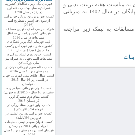
 به مناسبت هفته تربیت بدنی و
قهرمان لیگ برتر باشگاهای کشوربه
همراه تیم سایپا وکسب مقام اول
روز دانش آموز جام شهید حسین فهمیده گلپایگان در سال 1402 به میزبانی
(میز3) در سال 1398
کسب عنوان برترین بازیکن جوان آسیا
از سوی فدراسیون شطرنج آسیا
(2016)
مسابقات به لیمک زیر مراجعه
شرکت در مرحله نیمه نهایی مسابقات
قهرمانی کشور وراه یابی به فینال
مسابقات در سال 1396
نایب قهرمانی لیگ برتر باشگاهای
کشوربه همراه تیم ذوب آهن وکسب
مقام اول (میز1) در سال 1395
کسب اخرین نورم استاد بزرگی در
ابقات
مسابقات المپیادجهانی به همراه تیم
ملی بزرگسالان
کسب مقام سوم قهرمانی جهان در
رده سنی زیر 18 سال -2016
کسب مدال طلای تیمی قهرمانی جهان
در المپیاد زیر 16 سال 2015 -
مغولستان
کسب عنوان قهرمانی اسیا در رده
سنی زیر 16 سال - 2015(کره جنوبی)
کسب مقام دوم مشترک اوپن
گرجستان 2015
کسب اولین نورم استادبزرگی در
تیرماه 94 (بلغارستان)
کسب عنوان استادی بین المللی در
فروردین 94(تایلند)
کسب عنوان سومی تیمی مسابقات
المپیاد جهانی 2014 مجارستان
قهرمان اسیا در رده سنی زیر 16 سال
-2014- هند