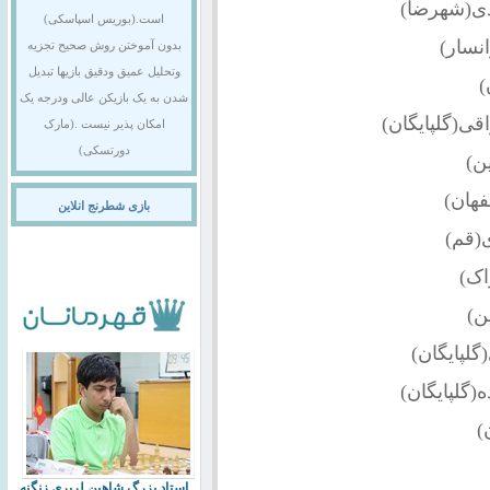
است.(بوریس اسپاسکی)
انسار)
بدون آموختن روش صحیح تجزیه
وتحلیل عمیق ودقیق بازیها تبدیل
)
شدن به یک بازیکن عالی ودرجه یک
قی(گلپایگان)
امکان پذیر نیست .(مارک
دورتسکی)
بازی شطرنج انلاین
استاد بزرگ شاهین لرپری زنگنه