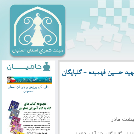
هید حسین فهمیده - گلپایگان
اداره کل ورزش و جوانان استان
اصفهان
بهشت مادر