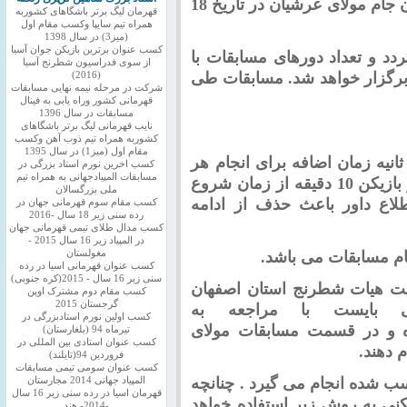
17 فروردین ماه و مسابقات آقایان تحت عنوان جام مولای عرشیان در تاریخ 18
قهرمان لیگ برتر باشگاهای کشوربه
همراه تیم سایپا وکسب مقام اول
(میز3) در سال 1398
کسب عنوان برترین بازیکن جوان آسیا
د و تعداد دورهای مسابقات با
از سوی فدراسیون شطرنج آسیا
داد شرکت کننده طی 5 الی 7 دور برگزار خواهد شد. مسابقات طی
(2016)
شرکت در مرحله نیمه نهایی مسابقات
قهرمانی کشور وراه یابی به فینال
مسابقات در سال 1396
نایب قهرمانی لیگ برتر باشگاهای
کشوربه همراه تیم ذوب آهن وکسب
مقام اول (میز1) در سال 1395
ثانیه زمان اضافه برای انجام هر
کسب اخرین نورم استاد بزرگی در
مسابقات المپیادجهانی به همراه تیم
حرکت تعیین شده است. زمان تاخیر برای هر بازیکن 10 دقیقه از زمان شروع
ملی بزرگسالان
لاع داور باعث حذف از ادامه
کسب مقام سوم قهرمانی جهان در
رده سنی زیر 18 سال -2016
کسب مدال طلای تیمی قهرمانی جهان
در المپیاد زیر 16 سال 2015 -
جام مسابقات می باشد.
مغولستان
کسب عنوان قهرمانی اسیا در رده
سنی زیر 16 سال - 2015(کره جنوبی)
ایت هیات شطرنج استان اصفهان
کسب مقام دوم مشترک اوپن
گرجستان 2015
می بایست با مراجعه به
کسب اولین نورم استادبزرگی در
 و در قسمت مسابقات مولای
تیرماه 94 (بلغارستان)
کسب عنوان استادی بین المللی در
 دهند.
فروردین 94(تایلند)
کسب عنوان سومی تیمی مسابقات
 شده انجام می گیرد . چنانچه
المپیاد جهانی 2014 مجارستان
قهرمان اسیا در رده سنی زیر 16 سال
 شکنی به روش زیر استفاده خواهد
-2014- هند