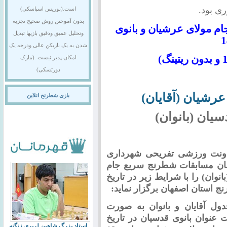
ری بود.
است.(بوریس اسپاسکی)
بدون آموختن روش صحیح تجزیه
 مولای عرشیان و بانوی
وتحلیل عمیق ودقیق بازیها تبدیل
شدن به یک بازیکن عالی ودرجه یک
امکان پذیر نیست .(مارک
دورتسکی)
 عرشیان
(آقایان)
بازی شطرنج انلاین
یان (بانوان)
اونت ورزشی تفریحی شهرداری
ضان
مسابقات شطرنج سریع جام
انوان) را با شرایط زیر در تاریخ
ول آقایان و بانوان به صورت
 عنوان بانوی قدسیان در تاریخ
استاد بزرگ شاهین لرپری زنگنه