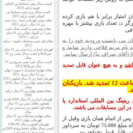
کسب مدال تیمی مسابقا بین المللی
قونیه ترکیه 2014
کسب مدال برنز تیمی مسابقا بین
 امتیاز برابر با هم بازی کرده
المللی قونیه ترکیه 2013
مقام دومی قهرمانی اسیا - رده سنی
گر د: تعداد بازی بیشتر با مهره
زیر 14 سال - ایران 2013
مقام دوم تيمي و كسب مدال نقره
ميز 5 در المپياد جهاني زير 16 سال
(تركيه - 2012)
نان می بایست ورودیه خود را به
مقام اول تیمی مسابقات قونیه - ترکیه
2012
60379973 بانک ملی به نام مریم فلاحی واریز نمایند و
قهرمان اسیا در رده سنی زیر 14 سال
سريلانكا و کسب مدال تیمی زیر 14
سال
کسب مدال نقره تیمی سریع زیر 14
و به هیچ عنوان قابل تمدید
سال سریلانکا 2012
مقام چهارم (مشترک با سوم ) جهان
زیر 12 سال برزیل 2011
قهرمان اسيا زير 12 سال فیلیپین 2011
ثبت نام مسابقات آقایان تا روز جمعه ساعت 12 تمدید شد. بازیکنان
مقام ششم جهان زیر 12 سال 2010
یونان
د.
مقام هفتم جهان زیر 10 سال ترکیه
2009
یتینگ بین المللی استاندارد یا
قهرمان اسيا زیر 10 سال 2009 هند و
همچنین طلای تیمی زیر 10 سال
مقام اول كشور در رده سني زير 12
سال
مقام چهارم مسابقات زیر 14 سال
 پس از اتمام همان بازی وقبل از
قهرمانی جهان 2011
بصورت کتبی و به همراه مبلغ 75.000 تومان به سرداور
قهرمان کشوردر سال 90-1389
کسب مدال طلای asean ویتنام 2009 و
ی قابل قبول نخواهد بود.
اخذ عنوان استادی فیده