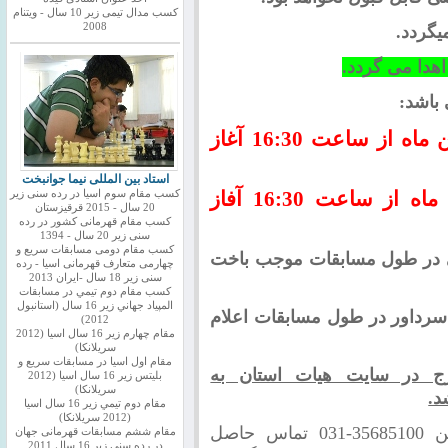
کسب مدال تیمی زیر 10 سال - ویتنام
2008
اهدا می گردد.
روز پنجشنبه 17 فروردین ماه از ساعت 16:30 آغاز
استاد بین المللی نیما جوانبخت
روز جمعه 18 فروردین ماه از ساعت 16:30 آفاز
کسب مقام سوم اسیا در رده سنی زیر
20 سال - 2015 قرقیزستان
کسب مقام قهرمانی کشور در رده
سنی زیر 20 سال - 1394
کسب مقام دومی مسابقات سریع و
اتی در طول مسابقات موجب باخت
چهارمی متعارف قهرمانی اسیا - رده
سنی زیر 18 سال -ایران 2013
كسب مقام دوم تيمي در مسابقات
المپياد جهاني زير 16 سال (استانبول
 سرداور در طول مسابقات اعلام
2012)
مقام چهارم زير 16 سال اسيا (2012
سريلانكا)
مقام اول اسيا در مسابقات سريع و
ج در سایت هیات استان به
بليتس زير 16 سال اسيا (2012
سريلانكا)
د.
مقام دوم تيمي زير 16 سال اسيا
(2012 سريلانكا)
جهت کسب اطلاعات بیشتر با شماره تلفن 35685100-031 تماس حاصل
مقام ششم مسابقات قهرمانی جهان
در رده سنی زیر 16 سال 2011