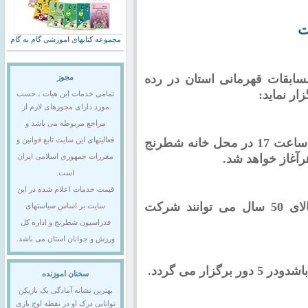
ت
مجموعه کتابهای اموزشی گام به گام
ابقات قهرمانی استان در رده
مجوز
:
تمامی خدمات این هیات ، حسب
مورد دارای مجوزهای لازم از
مراجع مربوطه می باشد و
مسابقات از روز شنبه 8 اردیبهشت ماه راس ساعت 17 در محل خانه شطرنج
فعالیتهای این سایت تابع قوانین و
رآغاز خواهد شد.
مقررات جمهوری اسلامی ایران
است.
قیمت خدمات اعلام شده در این
متولدین قبل از 1347/10/10 در رده سنی بالای 50 سال می توانند شرکت
سایت بر اساس سیاستهای
فدراسیون شطرنج و اداره کل
ورزش و جوانان استان می باشد.
ور برگزار می گردد.
سخنان اموزنده
بهترین نشانه آمادگی یک بازیکن
توانایی درک او در نقطه اوج بازی