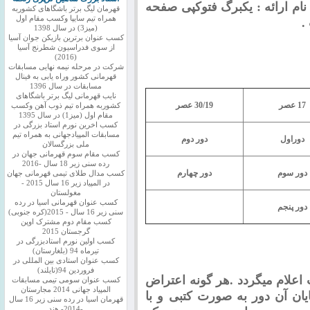
ام ارائه
: یکبرگ فتوکپی صفحه
قهرمان لیگ برتر باشگاهای کشوربه
همراه تیم سایپا وکسب مقام اول
.
(میز3) در سال 1398
کسب عنوان برترین بازیکن جوان آسیا
از سوی فدراسیون شطرنج آسیا
(2016)
شرکت در مرحله نیمه نهایی مسابقات
قهرمانی کشور وراه یابی به فینال
مسابقات در سال 1396
نایب قهرمانی لیگ برتر باشگاهای
17 عصر
30/19 عصر
کشوربه همراه تیم ذوب آهن وکسب
مقام اول (میز1) در سال 1395
کسب اخرین نورم استاد بزرگی در
مسابقات المپیادجهانی به همراه تیم
دوراول
دور دوم
ملی بزرگسالان
کسب مقام سوم قهرمانی جهان در
رده سنی زیر 18 سال -2016
دور سوم
دور چهارم
کسب مدال طلای تیمی قهرمانی جهان
در المپیاد زیر 16 سال 2015 -
مغولستان
کسب عنوان قهرمانی اسیا در رده
دور پنجم
سنی زیر 16 سال - 2015(کره جنوبی)
کسب مقام دوم مشترک اوپن
گرجستان 2015
کسب اولین نورم استادبزرگی در
تیرماه 94 (بلغارستان)
کسب عنوان استادی بین المللی در
فروردین 94(تایلند)
اعلام میگردد
.
هر گونه اعتراض
کسب عنوان سومی تیمی مسابقات
المپیاد جهانی 2014 مجارستان
 15 دقیقه پس از پایان آن دور به صورت کتبی و با
قهرمان اسیا در رده سنی زیر 16 سال
-2014- هند