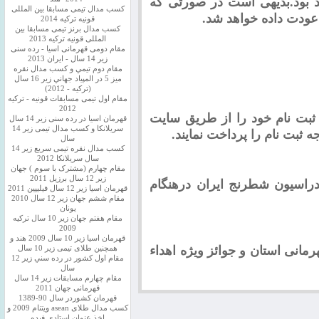
هد بود.بدیهی است در صورتی که
کسب مدال تیمی مسابقا بین المللی
عودت داده خواهد شد.
قونیه ترکیه 2014
کسب مدال برنز تیمی مسابقا بین
المللی قونیه ترکیه 2013
مقام دومی قهرمانی اسیا - رده سنی
زیر 14 سال - ایران 2013
مقام دوم تيمي و كسب مدال نقره
ميز 5 در المپياد جهاني زير 16 سال
(تركيه - 2012)
مقام اول تیمی مسابقات قونیه - ترکیه
2012
ثبت نام خود را از طریق سایت
قهرمان اسیا در رده سنی زیر 14 سال
سريلانكا و کسب مدال تیمی زیر 14
ثبت نام را پرداخت نمایند.
سال
کسب مدال نقره تیمی سریع زیر 14
سال سریلانکا 2012
مقام چهارم (مشترک با سوم ) جهان
زیر 12 سال برزیل 2011
راسیون شطرنج ایران درهنگام
قهرمان اسيا زير 12 سال فیلیپین 2011
مقام ششم جهان زیر 12 سال 2010
یونان
مقام هفتم جهان زیر 10 سال ترکیه
2009
قهرمان اسيا زیر 10 سال 2009 هند و
رمانی استان و جوائز ویژه
اهداء
همچنین طلای تیمی زیر 10 سال
مقام اول كشور در رده سني زير 12
سال
مقام چهارم مسابقات زیر 14 سال
قهرمانی جهان 2011
قهرمان کشوردر سال 90-1389
کسب مدال طلای asean ویتنام 2009 و
اخذ عنوان استادی فیده