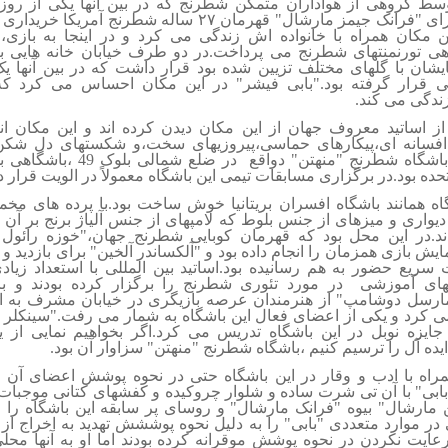
۱ توسط گروهی از هواداران متمکن شطرنج که در بین آنها یکی از روزو
داشت برای "فرانک جیمز مارشال" قهرمان ۲۷ ساله شطرنج آمریکا
ین مکان همراه با خانواده اش زندگی می کرد و در اینجا به بازی،
هی تورنمنتهای شطرنج می پرداخت.در دو طرف خیابان خانه هایی ب
یشان با گلهای مختلف تزیین شده بود قرار داشت که در بین آنها ی
 قرار گرفته بود."بابی فیشر" در این مکان احساس می کرد ک
ندگی می کند.
از اساتید معروف جهان از این مکان دیدن کرده اند و این مکان ان
 افسانه ای،پیکارهای حماسی،پیروزیهای سخت،و شکستهای دل شک
حقیقت باشگاه شطرنج "منهتن" دواقع در ضلع 
تحده بود.در برگزاری مسابقات تیمی این باشگاه معمولاً در الویت قرار 
اه همانند باشگاه افسران بریتانیا خوش ساخت بود.با پرده های مخم
یواری و میزهای از جنس بلوط که لامپهای از جنس آلیاژ برنج بر آن 
د.در این محل بود که قهرمان کوبایی شطرنج جهان،"خوزه رائول کاپ
ایش بازی همزمان را انجام داده بود و "آلکساندر آلخین" برای بازدید 
سریع حضور به هم رسانیده بود.اساتید بین المللی با استعداد زیادی
های آموزشی در مورد تئوری شطرنج را برگزار کرده بودند و ب
مارسل دوشامپ" از هنرمندان عرصه بازیگری در خیابان مشرف به ای
 کرد و یکی از اعضای فعال این باشگاه به شمار می رفت."سینکلر ل
جایزه نوبل در این باشگاه تدریس می کرد.اگر بخواهیم نمایی از ی
ده آل را ترسیم کنیم ،باشگاه شطرنج "منهتن" سزاوار آن بود.
اه با ادب و وقار در این باشگاه حتی در نحوه پوشش اعضای آن 
"بابی" با آن تی شرت ساده و شلوار چروکیده و کفشهای کتانی موجبا
 مارشال" بیوه "فرانک مارشال" و روسای پر سابقه این باشگاه را 
در موارد متعددی "بابی" را به دلیل نحوه پوششش تهدید به اخراج از 
یت نکردن در نحوه پوشش موقرانه کرده بودند اما او به آنها محلی