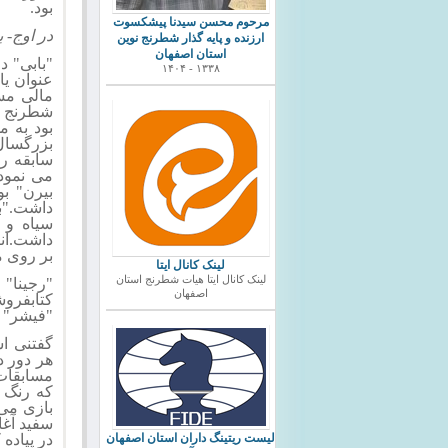
بود.
مرحوم محسن سیدنا پیشکسوت
در اوج- 
ارزنده و پایه گذار شطرنج نوین
استان اصفهان
۱۳۳۸ - ۱۴۰۴
عنوان یا
مالی مس
شطرنج ب
بود به م
بزرگسال 
سابقه را
می نمود
بیرن" بو
سیاه و 
داشت.انگ
بر روی م
لینک کانال ایتا
لینک کانال ایتا هیات شطرنج استان
"رجینا" 
اصفهان
کتابفروش
"فیشر" 
گفتنی ا
هر دور د
مسابقات 
که رنگ م
بازی می 
سفید آغا
در پیاده
ليست ريتينگ داران استان اصفهان