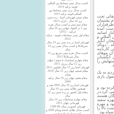
کسب مدال تیمی مسابقا بین المللی
قونیه ترکیه 2014
کسب مدال برنز تیمی مسابقا بین
المللی قونیه ترکیه 2013
ور هفتم مسابقاتی تحت
مقام دومی قهرمانی اسیا - رده سنی
م پشتیبان
زیر 14 سال - ایران 2013
طرفداران
مقام دوم تيمي و كسب مدال نقره
دست آمده
ميز 5 در المپياد جهاني زير 16 سال
ار اساتید
(تركيه - 2012)
مقام اول تیمی مسابقات قونیه - ترکیه
 المللی و
2012
جان انگیز
قهرمان اسیا در رده سنی زیر 14 سال
،"دونالد
سريلانكا و کسب مدال تیمی زیر 14
ر کارنامه
سال
ی تهاجمی داشت."بیرن" 25 ساله با آن موهای
کسب مدال نقره تیمی سریع زیر 14
 انگشتان
سال سریلانکا 2012
ستهایش را
مقام چهارم (مشترک با سوم ) جهان
زیر 12 سال برزیل 2011
.
قهرمان اسيا زير 12 سال فیلیپین 2011
مقام ششم جهان زیر 12 سال 2010
دید به یک
یونان
عمول بازی
مقام هفتم جهان زیر 10 سال ترکیه
2009
قهرمان اسيا زیر 10 سال 2009 هند و
ده بود و
همچنین طلای تیمی زیر 10 سال
می کرد.در
مقام اول كشور در رده سني زير 12
گان هستند
سال
مهره سفید
مقام چهارم مسابقات زیر 14 سال
د و مهره
قهرمانی جهان 2011
قهرمان کشوردر سال 90-1389
ت بالا را
کسب مدال طلای asean ویتنام 2009 و
سیاه بود.
اخذ عنوان استادی فیده