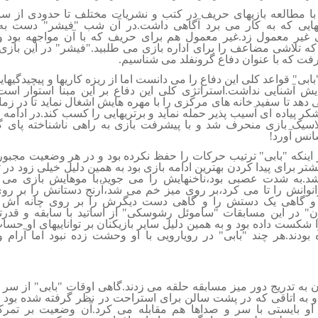
با مطالعه بازیهای حریف در کتب و نشریات مختلف تا حدودی از سب
یهایی که به کار می برد آگاهی داشت.در آن شب "فیشر" دست به
غیر معمول زد.غیر معمول هم برای حریف که با آن مواجهه بود و
ه تلاشی مضاعف را برای اداره بازی می طلبید."فیشر" در این بازی
رفت که با عنوان دفاع گرونفلد می شناسیم.
بابی" قواعد کلی این دفاع را می دانست اما از ریزه کاریها و پیچیدگیهای
یش آشنایی نداشت.استراتژی کلی این دفاع بر این مبنا استوار است
 دهد تا سفید خانه های مرکزی را با مهره هایش اشغال نماید تا در ز
شکر پیاده ای آسیب پذیر حمله نماید و برتریهایی را کسب کند.در ادامه 
لاسیک بازی منحرف شد و با پیشرفت بازی به راهی ناشناخته پای گ
انس آورد!
اینکه "بابی" ترتیب حرکات را حفظ نکرده بود و در هر وضعیت مجبو
شتر برای پیدا کردن بهترین ادامه بازی بود به همین دلیل خیلی زود در
شد.به شدت عصبی بود،ناخنهایش را می جوید،با موهایش بازی می 
انوانش را تا می کرد،بر روی میز خم می شد،آرنج دستانش را بر رو
 گاهی یک دستش را و گاهی دست دیگرش را بر روی چانه اش ج
ن" در این مسابقات "ساموئل رشوسکی" از اساتید با سابقه و قدرتم
 شکست داده بود و به همین دلیل سایر بازیکنان بر تواناییهای او حسا
 بودند.هر چند "بابی" در رویارویی با او وحشت زده نبود اما آرام 
 به تدریج دور میز مسابقه حلقه می زدند.گاهی اوقات "بابی" از سر 
 به اتاقی که در پشت سالن برای استراحت در نظر گرفته شده بود 
 او بایستی با سر و صداها هم مقابله می کرد.آن وضعیت بر تمرک