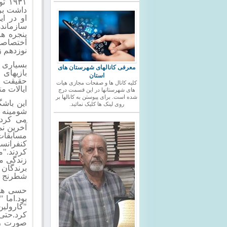
۹۳۱
او در ا
سازماند
پنجره ها
اختصاصی
نوزدهم ز
بسیاری 
معرفی کانالهای شهرستان های
بازیهای
استان
کلیه کانال ها و صفحات مجازی هیات
ایالات م
های شهرستانها در این قسمت درج
شده است. برای پیوستن به کانالها بر
این باشگ
روی لینک ها کلیک نمائید.
شومینه د
می کردن
آخرین نم
مسابقات 
کنفرانس
کردند."
زندگی می
برندگان 
شطرنج ای
حسی همر
بود.اما 
"کارولین
کرد.حتی 
صورت رعا