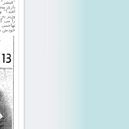
"فیشر" ب
بازی پیش
افتد؟" 
وزیر به 
را می گ
تهاجمی ب
خودش م