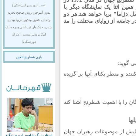
است.(بوریس اسپاسکی)
مین اثنا یک نمایشگاه دیگر با
ل دژاما" برپا خواهد شد.هر دو
بدون آموختن روش صحیح تجزیه
جامعه از زوایای مختلف را مد
وتحلیل عمیق ودقیق بازیها تبدیل
شدن به یک بازیکن عالی ودرجه یک
امکان پذیر نیست .(مارک
دورتسکی)
بازی شطرنج انلاین
ی گوید:
ننده و منظر یکتای آنها بر گزیده
دگان را با اهمیت شطرنج آشنا کند
ها
هایش از موضوعات رهبران جهان
استاد بزرگ شاهین لرپری زنگنه