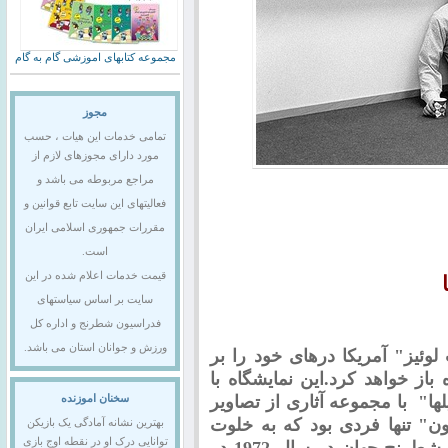
مجموعه کتابهای اموزشی گام به گام
مجوز
تمامی خدمات این هیات ، حسب
مورد دارای مجوزهای لازم از
مراجع مربوطه می باشد و
فعالیتهای این سایت تابع قوانین و
مقررات جمهوری اسلامی ایران
است.
قیمت خدمات اعلام شده در این
سایت بر اساس سیاستهای
فدراسیون شطرنج و اداره کل
ورزش و جوانان استان می باشد.
وئیز" آمریکا درهای خود را بر
دید از 9 مارچ آینده باز خواهد کرد.این نمایشگاه با
ها" با مجموعه آثاری از تصاویر
سخنان اموزنده
ن" تنها فردی بود که به خلوت
بهترین نشانه آمادگی یک بازیکن
توانایی درک او در نقطه اوج بازی
"فیشر" در مسابقات حماسی قهرمانی شطرنج جهان در سال 1972 در