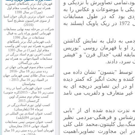
د،تمامی تصاویرش با نزدیکی و
قهرمان لیگ برتر باشگاهای کشوربه
دیکی با موضوعات و عکاس را به
همراه تیم سایپا وکسب مقام اول
(میز3) در سال 1398
فردی بود که در طول مسابقات
کسب عنوان برترین بازیکن جوان آسیا
از سوی فدراسیون شطرنج آسیا
حماسی قهرمانی شطرنج جهان در سال 1972 در ریک یاویک ایسلند به
(2016)
شرکت در مرحله نیمه نهایی مسابقات
قهرمانی کشور وراه یابی به فینال
مسابقات در سال 1396
دمی به دلیل به نمایش گذاشتن
نایب قهرمانی لیگ برتر باشگاهای
کشوربه همراه تیم ذوب آهن وکسب
د او با قهرمان روسی "بوریس
مقام اول (میز1) در سال 1395
ابقه لقب "جدال قرن" و "فیشر
کسب اخرین نورم استاد بزرگی در
مسابقات المپیادجهانی به همراه تیم
 سرد، دادند.
ملی بزرگسالان
کسب مقام سوم قهرمانی جهان در
ه توسط "بنسون" نشان داده می
رده سنی زیر 18 سال -2016
کسب مدال طلای تیمی قهرمانی جهان
ننده و بحث انگیز که کمتر دیده
در المپیاد زیر 16 سال 2015 -
مغولستان
و در این تصاویر دریچه ای به
کسب عنوان قهرمانی اسیا در رده
یر متعارف و دلفریب می نامد
سنی زیر 16 سال - 2015(کره جنوبی)
کسب مقام دوم مشترک اوپن
گرجستان 2015
کسب اولین نورم استادبزرگی در
ه ندرت دیده شده ای از "بابی
تیرماه 94 (بلغارستان)
کسب عنوان استادی بین المللی در
سرشناس و فرهنگی-مردمی نظیر
فروردین 94(تایلند)
کسب عنوان سومی تیمی مسابقات
یسنگ،بیل کلینتون،محمد علی کلی
المپیاد جهانی 2014 مجارستان
در این مجاورت تصاویر،اهمیت
قهرمان اسیا در رده سنی زیر 16 سال
-2014- هند