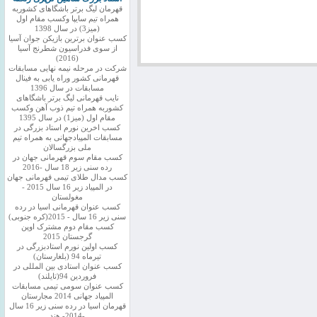
قهرمان لیگ برتر باشگاهای کشوربه
همراه تیم سایپا وکسب مقام اول
(میز3) در سال 1398
کسب عنوان برترین بازیکن جوان آسیا
از سوی فدراسیون شطرنج آسیا
(2016)
شرکت در مرحله نیمه نهایی مسابقات
قهرمانی کشور وراه یابی به فینال
مسابقات در سال 1396
نایب قهرمانی لیگ برتر باشگاهای
کشوربه همراه تیم ذوب آهن وکسب
مقام اول (میز1) در سال 1395
کسب اخرین نورم استاد بزرگی در
مسابقات المپیادجهانی به همراه تیم
ملی بزرگسالان
کسب مقام سوم قهرمانی جهان در
رده سنی زیر 18 سال -2016
کسب مدال طلای تیمی قهرمانی جهان
در المپیاد زیر 16 سال 2015 -
مغولستان
کسب عنوان قهرمانی اسیا در رده
سنی زیر 16 سال - 2015(کره جنوبی)
کسب مقام دوم مشترک اوپن
گرجستان 2015
کسب اولین نورم استادبزرگی در
تیرماه 94 (بلغارستان)
کسب عنوان استادی بین المللی در
فروردین 94(تایلند)
کسب عنوان سومی تیمی مسابقات
المپیاد جهانی 2014 مجارستان
قهرمان اسیا در رده سنی زیر 16 سال
-2014- هند