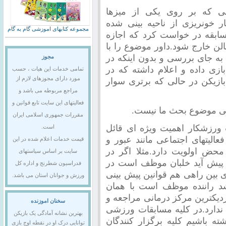
لی که بر روی یکی از میزها
ر خونریزی از ناحیه بینی شده
مجموعه کتابهای اموزشی گام به گام
مسابقه در خواست کرد که اجازه
ن خارج شود.داور موضوع را با
به جای بررسی و بدون اینکه در
مجوز
ازی داده و اعلام داشته که در
تمامی خدمات این هیات ، حسب
مورد دارای مجوزهای لازم از
 بازیکن در حالی که برتری سوار
مراجع مربوطه می باشد و
فعالیتهای این سایت تابع قوانین و
یطی موضوع بحث ما نیست.
مقررات جمهوری اسلامی ایران
 ورزشکار اهمیت ویژه ای قائل
است.
عالیتهای اجتماعی مانند عبور و
قیمت خدمات اعلام شده در این
محض اولویت دارد.مثلا اگر در
سایت بر اساس سیاستهای
 پیش آید خلبان موظف است در
فدراسیون شطرنج و اداره کل
ی بین راهی هم قوانین پیش بینی
ورزش و جوانان استان می باشد.
د راننده موظف است با همان
دیکترین مرکز درمانی مراجعه و
سخنان اموزنده
دارد.در کلیه مسابقات ورزشی
بهترین نشانه آمادگی یک بازیکن
ه باشیم کلیه برگزار کنندگان
توانایی درک او در نقطه اوج بازی