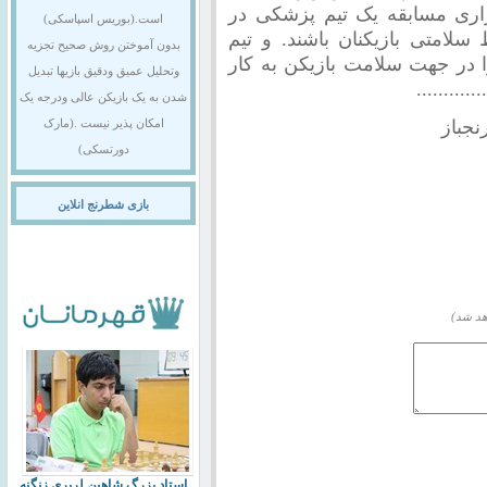
زاری مسابقه یک تیم پزشکی در
است.(بوریس اسپاسکی)
سلامتی بازیکنان باشند. و تیم
بدون آموختن روش صحیح تجزیه
ا در جهت سلامت بازیکن به کار
وتحلیل عمیق ودقیق بازیها تبدیل
.........
شدن به یک بازیکن عالی ودرجه یک
جباز
امکان پذیر نیست .(مارک
دورتسکی)
بازی شطرنج انلاین
هد شد)
استاد بزرگ شاهین لرپری زنگنه