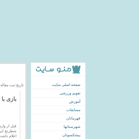
صفحه اصلی سایت
تاریخ ثبت مقاله: 390/11/24
تقویم ورزشی
بازی با
آموزش
مسابقات
قهرمانان
قبل از وار
شهرستانها
شطرنج ایرا
پیشکسوتان
اعلام داشت