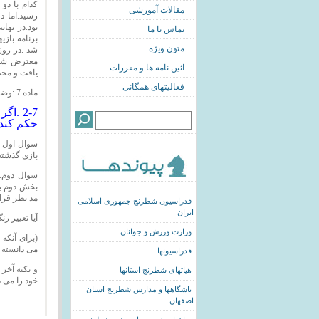
کدام با دو
مقالات آموزشی
رسید.اما د
بود.در نهای
تماس با ما
برنامه بازی
متون ویژه
شد .در روز
معترض شد 
ائین نامه ها و مقررات
یافت و مجدد
فعالیتهای همگانی
ماده 7 :وضعیت های غیر عادی
2-7 .
حکم کند.
سوال اول :ا
بازی گذشته
بخش دوم به
مد نظر قرار
فدراسیون شطرنج جمهوری اسلامی
ایران
آیا تغییر ر
وزارت ورزش و جوانان
(برای آنکه
می دانسته
فدراسیونها
و نکته آخر 
هیاتهای شطرنج استانها
خود را می د
باشگاهها و مدارس شطرنج استان
اصفهان