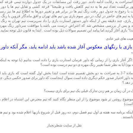
 استراحت به رقابت ادامه دادند. دور رفت این مسابقات در یک جدول دوازده تیمی قرعه کش
ور برگشت تعداد تیم ها به ده تیم کاهش یافت و طبیعتا" قرعه کشی و تقابل تیم ها با دو
ت با رجوع به جدول دور رفت رنگ تیم ها در برابر هم و تغییر دورها به اطلاع تیم ها نیز رسید
ها به تیم های حاضر در لیگ، در دور سوم بازی بین تیم های تهران و افق ماندگار قزوین با رنگ
 بازی، چند دقیقه پس از اینکه داور دستور استارت بازی را داد سرپرست تیم تهران به رنگ 
و پس از بررسی مشخص شد که اعتراض درست می باشد.با موافقت سرداور رنگ مهره دو
ا" بازی آغاز گردید.اما پیامد این تصمیم سوالات ذیل بوده است . ابتدا به قانون ذیل توجه نمایید.
اگر بازی با رنگهای معکوس آغاز شده باشد باید ادامه یابد، مگر آنکه داور 
گر آغاز بازی را از زمانی که داور فرمان استارت بازی را داده است بدانیم (با توجه به اینکه
 بود) آیا به نظر شما تغییر رنگ مهره ی دو تیم درست بوده است؟
سوال دوم:ماده 7-2 به صراحت به دو بخش تقسیم شده است ابتدا بخش اول گفته است که بازی باید ا
 داور اختیار صدور حکم دیگری داده است.سوال اینجاست که داور برای صدور حکمی دیگر، چه ن
 دهد.؟
نگ در آن زمان بر هم زدن تدارک قبلی یک تیم برای بازی نیست؟
 موضوع روشن تر شود موضوع را از این منظر نگاه کنید که تیم معترض این اشتباه در اعلام ر
 است)
اینکه برنامه سه هفته ی اول نیم فصل دوم، ده روز قبل از شروع بازیها اعلام شده بود و تیم ه
انستند .
نقل از سایت شطرنجباز