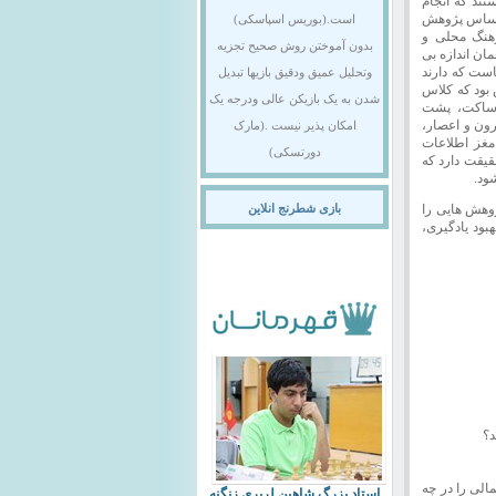
تند که انجام
 اساس پژوهش
است.(بوریس اسپاسکی)
رهنگ محلی و
بدون آموختن روش صحیح تجزیه
مان اندازه بی
است که دارند
وتحلیل عمیق ودقیق بازیها تبدیل
هستند یا حافظه ضعیفی دارند، زیرا همین ۳۵ سال پیش بود که کلاس
شدن به یک بازیکن عالی ودرجه یک
ن ساکت، پشت
ون و اعصار،
امکان پذیر نیست .(مارک
 مغز اطلاعات
دورتسکی)
حقیقت دارد که
شود.
ژوهش هایی را
بازی شطرنج انلاین
بود یادگیری،
د؟
الی را در چه
استاد بزرگ شاهین لرپری زنگنه