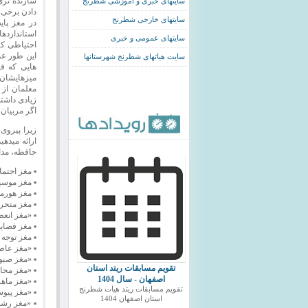
سازنده تری
سایتهای خبری و اموزشی شطرنج
دادن برخی 
سایتهای خارجی شطرنج
در مغز پای
استانداردها
سایتهای عمومی و خبری
احتیاطی کر
سایت هیاتهای شطرنج شهرستانها
هایی که ف
میزهایشان
معلمان از ر
زیادی داشته
اگر مربیان 
زیرا پیروی
ارائه میده
حافظه، مدا
▪ مغز اجتم
▪ مغز موسی
▪ مغز هورمو
▪ مغز متحر
▪ «مغز انعط
▪ مغز فضای
▪ مغز توجه 
▪ «مغز عاطف
▪ «مغز صبور
تقویم مسابقات ریتد استان
▪ «مغز محا
اصفهان - سال 1404
▪ «مغز ماهر
تقویم مسابقات ریتد هیات شطرنج
▪ «مغز پیو
استان اصفهان 1404
▪ «مغز رشد 