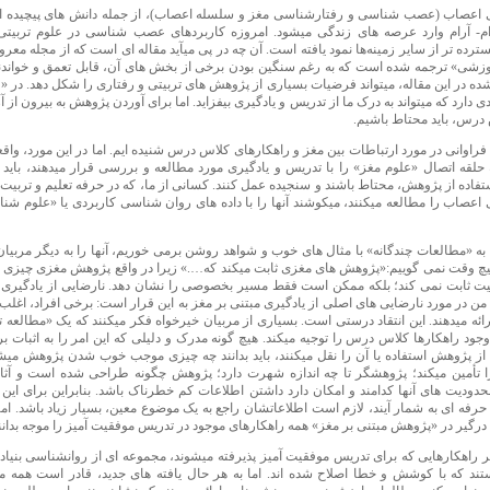
ی اعصاب (عصب شناسی و رفتارشناسی مغز و سلسله اعصاب)، از جمله دانش های پیچیده ا
رام- آرام وارد عرصه های زندگی میشود. امروزه کاربردهای عصب شناسی در علوم تربیت
رده تر از سایر زمینه‌ها نمود یافته است. آن چه در پی میآید مقاله ای است که از مجله معر
زشی» ترجمه شده است که به رغم سنگین بودن برخی از بخش های آن، قابل تعمق و خواندن
ده در این مقاله، میتواند فرضیات بسیاری از پژوهش های تربیتی و رفتاری را شکل دهد. در 
 دارد که میتواند به درک ما از تدریس و یادگیری بیفزاید. اما برای آوردن پژوهش به بیرون از آ
درس، باید محتاط باشیم.
اوانی در مورد ارتباطات بین مغز و راهکارهای کلاس درس شنیده ایم. اما در این مورد، واقعاً
 حلقه اتصال «علوم مغز» را با تدریس و یادگیری مورد مطالعه و بررسی قرار میدهند، باید 
تفاده از پژوهش، محتاط باشند و سنجیده عمل کنند. کسانی از ما، که در حرفه تعلیم و تربی
ی اعصاب را مطالعه میکنند، میکوشند آنها را با داده های روان شناسی کاربردی یا «علوم شن
به «مطالعات چندگانه» با مثال های خوب و شواهد روشن برمی خوریم، آنها را به دیگر مربی
یچ وقت نمی گوییم:«پژوهش های مغزی ثابت میکند که….» زیرا در واقع پژوهش مغزی چیزی د
بیت ثابت نمی کند؛ بلکه ممکن است فقط مسیر بخصوصی را نشان دهد. نارضایی از یادگیری م
 من در مورد نارضایی های اصلی از یادگیری مبتنی بر مغز به این قرار است: برخی افراد، اغل
 ارائه میدهند. این انتقاد درستی است. بسیاری از مربیان خیرخواه فکر میکنند که یک «مطالعه 
جود راهکارها کلاس درس را توجیه میکند. هیچ گونه مدرک و دلیلی که این امر را به اثبات ب
 از پژوهش استفاده یا آن را نقل میکنند، باید بدانند چه چیزی موجب خوب شدن پژوهش می
ا تأمین میکند؛ پژوهشگر تا چه اندازه شهرت دارد؛ پژوهش چگونه طراحی شده است و آثا
محدودیت های آنها کدامند و امکان دارد داشتن اطلاعات کم خطرناک باشد. بنابراین برای این 
حرفه ای به شمار آیند، لازم است اطلاعاتشان راجع به یک موضوع معین، بسیار زیاد باشد. امک
 درگیر در «پژوهش مبتنی بر مغز» همه راهکارهای موجود در تدریس موفقیت آمیز را موجه بدانن
ثر راهکارهایی که برای تدریس موفقیت آمیز پذیرفته میشوند، مجموعه ای از روانشناسی بنیا
د که با کوشش و خطا اصلاح شده اند. اما به هر حال یافته های جدید، قادر است همه ما