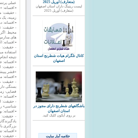
(متعارف) آوریل 2025
عملی پرتنش
ليست ريتينگ داران استان اصفهان
▪ افسانه:
(متعارف) آوریل 2025
- حقیقت: م
زمینه، یک م
▪ افسانه: د
- حقیقت: ع
محیط. اگر 
های مدارس 
▪ افسانه: اکثر یادگیر
- حقیقت: م
استفاده میک
کانال تلگرام هیات شطرنج استان
نتیجه انجا
اصفهان
▪ افسانه: 
- حقیقت: ا
«قشر پییشین
▪ افسانه: 
- حقیقت: م
بستگی دارد 
فضایی- زما
▪ افسانه: 
- حقیقت: ا
باشگاههای شطرنج دارای مجوز در
شناسی» رشد
استان اصفهان
▪ افسانه: 
بر روی آیکون کلیک کنید.
- حقیقت: ب
یادگیرندگا
بزرگتری با
▪ افسانه: 
- حقیقت: دا