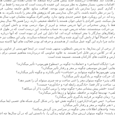
 هدایت کند. مطالعات ارزشمند جدید بینش هایی ارائه میدهند که نشان دهنده این مطلب هس
اقدامات معین، بسیار معقول به نظر میرسد. این عقیده نادرست است که مدرسه را فقط بر
ه گذاری کنیم. زیرا مدارس باید اموری چون بودجه، اهداف، منابع، علایق جامعه محلی، ف
 را نیز در نظر داشته باشند، با این حال، مدارسی هم که پژوهش های مغز را نادیده بگیرند، به ه
ده اند. در این رویکرد، هیچ عنصر جدیدی وجود ندارد. وقتی افراد میگویند معلمان خوب سال ه
این طور عمل میکنند، چنین افرادی یا خیلی جوان 
قط با روش سخنرانی در آنها تدریس میشد و لبریز از مواد درسی بودند و دانش آموزا
 بی حرکت مینشستند، نشانه تدریس خوب به حساب میآمدند. این درست است که در طول قر
اهکارهای سازگار با مغز استفاده کرده اند، اما دلیل این امر آن نبوده است که آنها درباره
 اند. احتمالاً آنها از دانش گرد آوری شده و پالایش شده استفاده میکردند. ولی این مطلب نیز 
ندانند چرا دارند این گونه عمل میکنند، از هدفمندی و حرفه ای بودن فعالیت های آنها کاسته می
 از برخی از این پندارها، به تدریس نامطلوب منتهی شده است. در اینجا فهرستی از عناوین پ
یم که در کلاس درس قابل اجرا هستند. به علاوه عناوینی که دربردارنده مفاهیم ضمنی برای به
رس و قابلیت های کارکنان هستند، ضمیمه شده است:
اعی؛ «پایگاه اجتماعی» و «تعاملات» چگونه بر «سطوح هورمونی» تأثیر میگذارند؟
قایی: آموزش موسیقی چگونه بر مغز و رفتار تأثیر میگذارد؟
نی: هورمون‌ها چگونه میتوانند بر «شناخت» تأثیر بگذارند و چگونه تأثیر میگذارند؟
ک: حرکت چگونه بر یادگیری تأثیر میگذارد؟
اف پذیر» چگونه میتوان مغز را غنی ساخت و چه چیزی میتواند آن را تغییر دهد؟
ی: ساخت و کار فضا، «یادگیری رابطه ای» و «یادآوری» چیست؟
کننده: «قشر پیش پیشانی مغز» چگونه توجه را برمی انگیزد یا از آن میکاهد؟
ی»: تهدیدها چگونه بر حافظه، سلولها و ژن‌ها تأثیر میگذارند؟
»: زمان چگونه بر فرایند یادگیری تأثیر میگذارد؟
سباتی»: «پس خوراند»(بازخورد ) چگونه نقش خود را در شکل گیری شبکه های عصبی ایفا میکن
 »:هنر چگونه بر مغز و رفتار تأثیر میگذارد
سته»: واحدهای اطلاعات مغز، چگونه در سراسر بدن گردش میکنند؟
یابنده»: چگونه میتوان ارزش سال های اولیه زندگی را، با دانستن این که در آن سال‌ها چه اعم