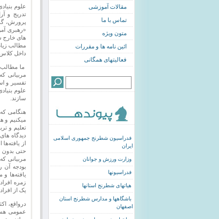
علوم بنیاد
مقالات آموزشی
تدریج و آ
تماس با ما
پرورش، گست
«رهبری آمو
متون ویژه
های خارج ش
مطالب زیادی
ائین نامه ها و مقررات
داخل کلاس 
فعالیتهای همگانی
ما مطالب فر
مربیانی که
تفسیر و اس
علوم بنیاد
سازند.
هنگامی که 
میکنیم و ه
تعلیم و تر
دیدگاه های
فدراسیون شطرنج جمهوری اسلامی
از یافته‌ها
ایران
حتی بدون و
مربیانی که
وزارت ورزش و جوانان
بودجه آن ر
فدراسیونها
یافته‌ها و 
زمره افراد 
هیاتهای شطرنج استانها
یک از افراد
باشگاهها و مدارس شطرنج استان
درواقع، اک
اصفهان
عمومی هستن