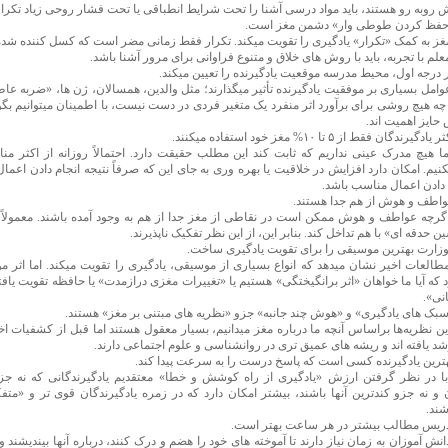
 روبه رو هستند، باید مواد درسی آشنا را تحت شرایط انطباقی یا تحت فشار روحی زیاد تکرار 
 «حفظ کردن طوطی وار» دشمن مغز است.
غز به کمک «تکرار» یادگیری را تقویت میکند. تکرار فقط زمانی مضر است که کسل کننده شده 
علم با تجربه، باید با روش های خلاق و متنوع فراوانی برای مرور آشنا باشد.
ر درجه اول، محیط مدرسه موقعیت یادگیرنده را تعیین میکند.
وامل بسیاری بر موفقیت یادگیرنده تأثیر میگذارند؛ مثل والدین، همسالان، ژن ها، «ضربه عاط
چه هیچ روشی برای برآورد اثر منفرد یک متغیر فردی در دست نیست، با اطمینان میتوانیم بگ
حایز اهمیت اند.
ندگان فقط از ۵ تا ۱۰% مغز خود استفاده میکنند.
ا هیچ مدرک عینی نداریم که ثابت کند این مطلب حقیقت دارد. احتمالاً روزانه از اکثر م
نیم. امکان دارد افزایش در خلاقیت یا بهره وری به جای این که صرفاً نتیجه انجام دادن اعمال
م دادن اعمال مناسب باشد.
عواطف و هوش از هم جدا هستند.
گرچه عواطف و هوش ممکن است در نقاطی از مغز جدا از هم به وجود آمده باشند. معمولاً م
 حدقه ای» با هم تداخل کند. بنابر این، از این نظر تفکیک ناپذیرند.
موزارت بهترین موسیقی را برای تقویت یادگیری ساخت.
طالعات اخیر نشان میدهد که انواع بسیاری از موسیقی، یادگیری را تقویت میکند. اما اثر م
که آیا ما خواهان «اثر برانگیختگی» هستیم یا «تغییرات مغزی درازمدت» یا حافظه تقویت یافته
نی».
«سبک های یادگیری» و «هوش چند جانبه» جزو «نظریه های مبتنی بر مغز» هستند.
ین نظریه‌ها براساس آنچه ما درباره مغز میدانیم، بسیار معقول هستند اما قبل از کشفیات 
 یافته اند و ریشه های عمیق تری در روانشناسی و علوم اجتماعی دارند.
بهترین یادگیرنده کسی است که پاسخ درست را به سرعت پیدا کند.
ا در نظر گرفتن ارزش «یادگیری از راه کوشش و خطا» معتقدیم یادگیرندگانی که نه جز
ن و نه جزو کندترین آنها باشند، بیشتر امکان دارد که در زمره یادگیرندگان قوی تر و «مت
شند.
تدریس مطالب بیشتر در هر ساعت بهتر است.
نش آموزان به زمان نیاز دارند تا آموخته های خود را هضم و درک کنند، درباره آنها بیندیشند 