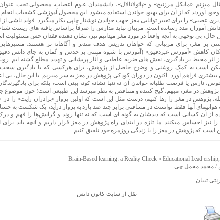
ال میزنم. «مایکل مرزنیچ» و «پائولاتالال»، دانشمندان علوم اعصاب، محصولی تحت عنوان
وجود آوردند که از آن برای بهبود خواندن استفاده میشود. این محصول آموزشی کشفیات انجام یا
ری عصبی» را برای تغییر توانایی مغز جهت خواندن نوشتار چاپی بکار میگیرد. فواید ناشی از 
دانش آموزان مدد رسانده است. مربیان نباید مدارس را صرفاً براساس یافته های زیست شناخ
ن حال، بی توجهی به آنچه واقعاً در مورد مغز میدانیم نیز، نشان دهنده فقدان حس مسئولیت ا
تنی بر مغز، برای مربیانی که خواهان تدریس هدف مندتر و آگاهانه تر هستند، مسیرهایی
کان کاهش «آموزش غیردقیق» (آموزش با شیوه مبتنی بر حدس و گمان به جای دانش دقیق.
 از اثر محیط بر یادگیری، نقش های ضربه عاطفی و آثار پریشانی و تهدید مطلع گشته ایم. روی
مکن است به کمک روشنی و وضوح حاصل از پژوهش، برای هرکسی که با یادگیری سخت 
بیشتری فراهم آورد. اکنون در دوران کودکی پژوهش در مغز به سر میبریم. با این حال، بی اعتن
هوس، نارس یا فرصت طلبانه خواندن آن نه تنها نشانه کوته بینی است، بلکه برای یادگیرندگا
 پژوهش در مغز، مبهم، گیج کننده و متناقض به نظر میرسد این طبیعی است؛ چون موضوع جد
له، پژوهش در مغز را رها کنیم، درست مثل این است که اولین پرواز «برادران رایت» را در «
 هواپیمای آنها فقط توانست در مسافتی برابر چند صد یارد به پرواز درآید، یک شکست به حساب
ده از آن کسانی است که دیدشان به گونه ای است که نه تنها روند و گرایش‌ها را فهم و درک 
را نیز احساس میکنند. ما تازه در ابتدای راه پژوهش در مغز قرار داریم و آنچه باید برای ا
ن است که پژوهش در مغز را با زندگی روزمره خود تلفیق کنیم.
Brain-Based learning: a Reality Check » Educational Lead ership,
 / محمد مخمل چی
نتی تبیان
نقل از سایت کانون دانش