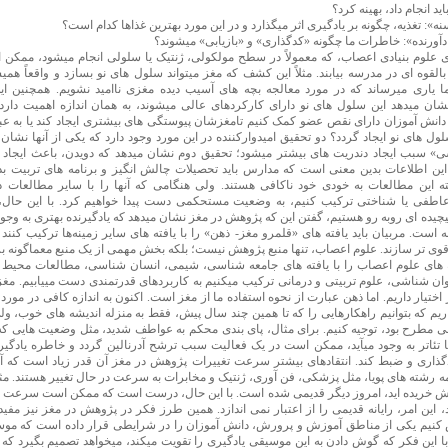
ید انجام داد، بهینه کرد؟
ه»: تغذیه، چگونه بر یادگیری اثر میگذارد و در این مورد بهترین غذاها کدام است؟
ادآورنده»: خاطرات ما چگونه «کدگذاری» و «بازیابی» میشوند؟
علوم بنیادی اعصاب، که معمولاً در سطح مولکولی، ژنتیک یا سلولی انجام میشود، ممکن 
القوه ای در مدرسه بیابند. مثلاً این کشف که مغز میتواند سلول های نو بسازد و واقعاً همیش
ما یاری میرساند که در مورد معالجه بچه های آسیب دیده مغزی ناامید نشویم. همچنین ا
ان میدهد این سلول های نو دارای کارکردهای عالی میشوند، به همان اندازه اهمیت دارد. ا
ه دانش آموزان دارای نقص عضو کمک کنیم تامغزشان پیوستگی های بیشتری ایجاد کند یا به عب
لول های نو ایجاد گردد؟ دو تحقیق امیدوارکننده در این مورد وجود دارد که یکی از آنها نشا
» سبب ایجاد دندریت های بیشتر میشود؛ تحقیق دوم نشان میدهد که دویدن، باعث ایجاد 
 این اطلاعات بدین معنی است که مدارس باید تحصیلات چالش انگیز و برنامه های تربیت بد
ته این مطالعات به خودی خود ناکافی هستند. ولی هنگامی که آنها را با سایر مطالعات در
اطفی یا شناختی ترکیب کنیم، به وضعیت مستحکمی دست پیدا خواهیم کرد. با این حال، از
چیده ای روبه رو هستیم، گفتن این که پژوهش در مغز نشان میدهد که یادگیرنده بهتری به وجود 
 است. مربیان باید یافته های «قلمرو مغز- ذهن» را با یافته های سایر زمینه‌ها ترکیب کنند ت
 قوی تر سازند. علوم اعصاب، تنها منبع پژوهش نیست؛ بلکه بخش مهمی از یک منبع معماگونه 
ه های علوم اعصاب را با یافته های جامعه شناسی، شیمی، انسان شناسی، مطالعات محیط
ن شناشی، علوم تربیتی و درمانی ترکیب میکنیم به کاربردهای قدرتمندی دست مییابیم. مغ
 اختیار داریم. اما ذهن عبارت از نحوه استفاده ما از مغز است. اکنون به اندازه کافی در مور
یم که بتوانیم راهکارهایی را که تا همین چند سال پیش، فقط به منزله اندیشه های خوب، ولی
مطرح بود، توجیه کنیم. برای مثال، پای بندی محکم به عواطف شدید، مثل وضعیت هایی که
 تئاتر به وجود میآید، ممکن است در یک فعالیت سبب ترشح آدرنالین گردد و خاطره یادگیر
ذاری و ضبط کند. انتقادهای بیشتر سرعت تغییرات پژوهش در مغز آن قدر زیاد است که آن ر
مه رشته های پویا، مثل پزشکی، فن آوری، ژنتیک و مخابرات به سرعت در حال تغییر هستند. مثلاً
ش خریده اید، امروز دیگر قدیمی شده است. با این حال، درست است که ممکن است سرعت یک 
 این امر، رایانه قدیمی را از اعتبار نمی اندازد. همین طرز فکر در پژوهش در مغز نیز مفید
 کنیم یکی از مناطق آموزش و پرورش، دانش آموزان را در شرایطی قرار داده است که مو
 با این فکر که گوش دادن به این موسیقی یادگیری را تقویت میکند، میخواهد تصمیم بگیرد 