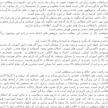
ارتباطات مغزی برای این که تقویت شوند، به زمان نیاز دارند. بنابر این، افزودن بر مطالب 
الاً هر یادگیرنده ای قادر است فقط تعداد مطلوب و معینی از اندیشه‌ها را در یک ساعت یاد بگی
به پیچیدگی و نوظهور بودن ماده درسی و به پیشینه، انگیزه و مهارت های یادگیری یادگیرنده
لب قابل عرضه در یک ساعت فقط در مورد یادگیری زبان مفید است.
ر حال حاضر میدانیم که چگونه به بهترین نحو میتوان یادگیری را مورد سنجش و ارزش قرار داد.
وز نمی دانیم اکثر مطالبی را که یاد گرفته ایم، چگونه باید مورد سنجش و ارزش قرار دهیم و
ن آشنایی با مطالب و مدل های ذهنی در یادگیری، اطلاعات زیادی نداریم.
تعداد سپناپس های بیشتر به معنی هوش بیشتر است.
واهدی دال بر صحت این مطلب نداریم. پژوهش های انجام شده درباره این موضوع، پراکن
ت.
رکسی میتواند یاد بگیرد و میتواند به استانداردهای بالا دست یابد.
یمه اول جمله اخیر درست و نیمه دوم پر از مشکل است. زیرا اگر همه دانش آموزان یک مدرسه 
ل مغزی (افسردگی، آسیب های مغزی، اختلال نقص توجه، استفاده از مواد مخدر، ناتوانی در 
سواس فکری- عملی، پریشانی، اعتیاد به مواد الکلی، ضربه عاطفی و… هستند، بشماریم خوا
تا ۶۰% کل دانش آموزان آن مدرسه را تشکیل میدهند. یادگیرندگانی که دارای مغز سالم هستند، توانا
ای بالا را دارند. بسیاری از دانش آموزان دارای مشکلات یادگیری هستند. درست است که ما 
نیم به برخی از استانداردهای بالا دست یابیم، اما ممکن است سایرین هرگز نتواند قابلیت های 
نیمه راست مغز، خلاق و نیمه چپ منطقی است.
یمه راست مغز اطلاعات فضایی را پردازش میکند و به طور نامنظم کار میکند و با کل‌ها (گش
هیچ یک از این ویژگی ها، بروز خلاقیت را تضمین نمی کند. نیمکره چپ مغز از لحاظ توالی، 
المات درونی و (تفسیر رویدادها) بر نیمکره راست برتری دارد. هر منطقی که ایجاد شود، نت
ارکردی است. نیمه چپ و راست مغز دارای تفاوت های آشکار «کالبد شناختی» و کارکردی ا
 مطالب دارای ارزش کاربردی فراوان است یا نه، سؤال برانگیز است.
یری مبتنی بر مغز یادگیری مبتنی بر مغز نه داروی همه دردهاست و نه جادو است که انتظار
م و تربیت را حل کند. هنوز حتی به صورت یک مسأله، یک مدل، یا یک «بسته آموزشی» ه
فواید پژوهش در مغز به کلاس های درس برسد. من برای این که دلیل مخالفت خود را با ای