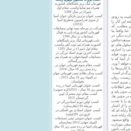
قهرمان لیگ برتر باشگاهای کشوربه
همراه تیم سایپا وکسب مقام اول
(میز3) در سال 1398
کسب عنوان برترین بازیکن جوان آسیا
است به زودی
از سوی فدراسیون شطرنج آسیا
ه این کار را
(2016)
ین مطلب، که
شرکت در مرحله نیمه نهایی مسابقات
ما واقعاً ما
قهرمانی کشور وراه یابی به فینال
ارت دیگر، در
مسابقات در سال 1396
ن میدهد«چالش
نایب قهرمانی لیگ برتر باشگاهای
سلول های نو
کشوربه همراه تیم ذوب آهن وکسب
مقام اول (میز1) در سال 1395
نی را اجباری
کسب اخرین نورم استاد بزرگی در
 مورد فواید
مسابقات المپیادجهانی به همراه تیم
 آنجا که با
ملی بزرگسالان
خواهد آ ورد،
کسب مقام سوم قهرمانی جهان در
ا کاربردها را
رده سنی زیر 18 سال -2016
بزرگ تر است.
کسب مدال طلای تیمی قهرمانی جهان
 زیست، روان
در المپیاد زیر 16 سال 2015 -
مغولستان
ز، چیزی است
کسب عنوان قهرمانی اسیا در رده
د مغز اطلاعات
سنی زیر 16 سال - 2015(کره جنوبی)
 بدون پایه و
کسب مقام دوم مشترک اوپن
 در جشن ها،
گرجستان 2015
ی را با شدت
کسب اولین نورم استادبزرگی در
ا از اعتبار
تیرماه 94 (بلغارستان)
 رایانه ای که
کسب عنوان استادی بین المللی در
فروردین 94(تایلند)
رایانه جدید
کسب عنوان سومی تیمی مسابقات
 واقع میشود.
المپیاد جهانی 2014 مجارستان
سیقی موزارت
قهرمان اسیا در رده سنی زیر 16 سال
که شرکت دانش
-2014- هند