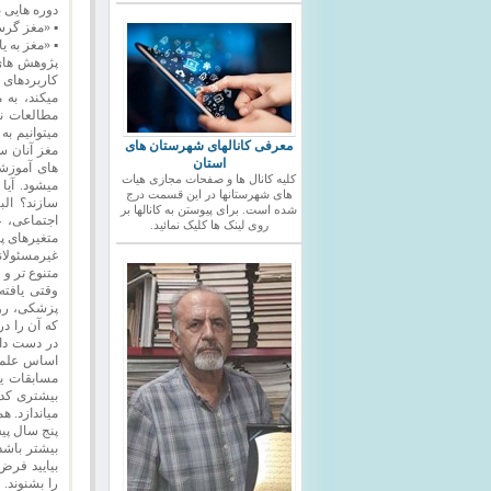
دوره هایی با
▪ «مغز گرسن
▪ «مغز به ی
پژوهش های 
کاربردهای ب
میکند، به 
مطالعات نش
میتوانیم ب
معرفی کانالهای شهرستان های
مغز آنان س
استان
های آموزشی
کلیه کانال ها و صفحات مجازی هیات
میشود. آیا
های شهرستانها در این قسمت درج
سازند؟ الب
شده است. برای پیوستن به کانالها بر
اجتماعی، ع
روی لینک ها کلیک نمائید.
متغیرهای پی
غیرمسئولانه
متنوع تر و
وقتی یافت
پزشکی، روا
که آن را در
در دست دار
اساس علمی 
مسابقات یا
بیشتری کدگ
میاندازد. ه
پنج سال پی
بیشتر باشد،
بیایید فرض
را بشنوند.