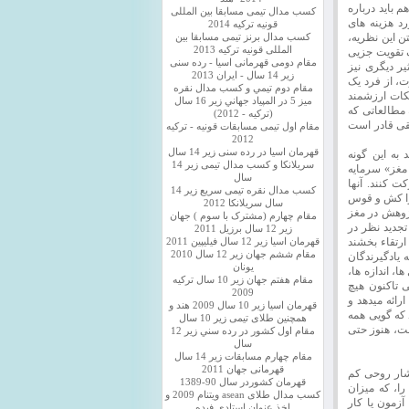
م باید درباره
کسب مدال تیمی مسابقا بین المللی
د هزینه های
قونیه ترکیه 2014
ن این نظریه،
کسب مدال برنز تیمی مسابقا بین
المللی قونیه ترکیه 2013
ک تقویت جزیی
مقام دومی قهرمانی اسیا - رده سنی
ر دیگری نیز
زیر 14 سال - ایران 2013
، از فرد یک
مقام دوم تيمي و كسب مدال نقره
نکات ارزشمند
ميز 5 در المپياد جهاني زير 16 سال
 مطالعاتی که
(تركيه - 2012)
یقی قادر است
مقام اول تیمی مسابقات قونیه - ترکیه
2012
قهرمان اسیا در رده سنی زیر 14 سال
به این گونه
سريلانكا و کسب مدال تیمی زیر 14
 مغز» سرمایه
سال
ت کنند. آنها
کسب مدال نقره تیمی سریع زیر 14
 را کش و قوس
سال سریلانکا 2012
پژوهش در مغز
مقام چهارم (مشترک با سوم ) جهان
تجدید نظر در
زیر 12 سال برزیل 2011
 ارتقاء بخشند
قهرمان اسيا زير 12 سال فیلیپین 2011
مقام ششم جهان زیر 12 سال 2010
 یادگیرندگان
یونان
، اندازه ها،
مقام هفتم جهان زیر 10 سال ترکیه
ی تاکنون هیچ
2009
رائه میدهد و
قهرمان اسيا زیر 10 سال 2009 هند و
 که گویی همه
همچنین طلای تیمی زیر 10 سال
ست، هنوز حتی
مقام اول كشور در رده سني زير 12
سال
مقام چهارم مسابقات زیر 14 سال
قهرمانی جهان 2011
شار روحی کم
قهرمان کشوردر سال 90-1389
ا، که میزان
کسب مدال طلای asean ویتنام 2009 و
آزمون یا کار
اخذ عنوان استادی فیده