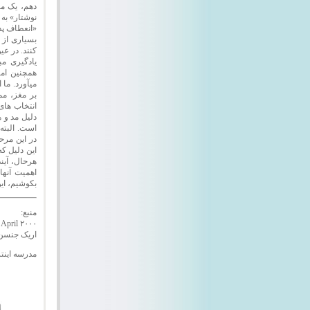
دهم، یک مث
نوشتار» به 
«انعطاف پذی
بسیاری از 
کنند. در عی
یادگیری مب
همچنین ام
میآورد. ما
بر مغز، م
انتخاب های 
دلیل مد و 
است. البته
در این مرح
این دلیل که
هرحال، آین
اهمیت آنها 
بکوشیم، ای
منبع:
 April ۲۰۰۰
اریک جنسن
مدرسه اینتر