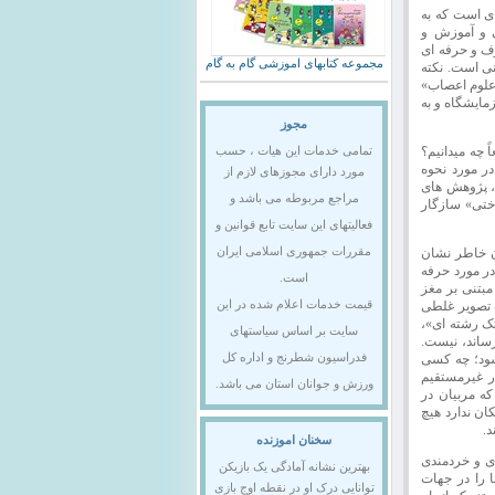
ی است که به
ی و آموزش و
وف و حرفه ای
مجموعه کتابهای اموزشی گام به گام
ی است. نکته
«علوم اعصاب»
زمایشگاه و به
مجوز
 چه میدانیم؟
تمامی خدمات این هیات ، حسب
در مورد نحوه
مورد دارای مجوزهای لازم از
ت، پژوهش های
مراجع مربوطه می باشد و
اختی» سازگار
فعالیتهای این سایت تابع قوانین و
ان خاطر نشان
مقررات جمهوری اسلامی ایران
ر مورد حرفه
است.
بتنی بر مغز
ب تصویر غلطی
قیمت خدمات اعلام شده در این
تک رشته ای»،
سایت بر اساس سیاستهای
رساند، نیست.
شود؛ چه کسی
فدراسیون شطرنج و اداره کل
ر غیرمستقیم
ورزش و جوانان استان می باشد.
که مربیان در
ان ندارد هیچ
د.
سخنان اموزنده
دی و خردمندی
بهترین نشانه آمادگی یک بازیکن
 را در جهات
توانایی درک او در نقطه اوج بازی