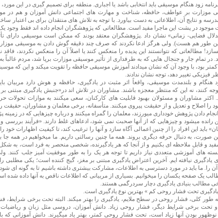
رنامه زود هنگام موسیقی باید انتخابی باشد یا اجباری. منطقه برای تصمیم گیری در این مورد، ه
قی موزارت بر عواطف، حافظه، شناخت و مهارت های اجتماعی دانش آموزان و هم در مور
سه و نتایج آن، اطلاعاتی به دست بیاورد. با توجه به تلاش های منتقدان برای بی اعتبار ساخت
 موجود در پشت این ماجرا مفید است. مطالعاتی که پژوهشگران انجام داده اند فقط وجود ی
دلال فضایی- زمانی» نشان داد .پژوهشگران معتقد بودند که ممکن است موسیقی دارای تأثی
ن طور هم هست). ولی هرگز ادعا نکردند که صرف چند دقیقه گوش دادن به موسیقی موزارت
ازد! مطالعاتی که نتوانستند این پدیده را منعکس کنند یا اصلاً آن را منعکس نکردند، فاقد 
. در تمام جار و جنجال هایی که به طرفداری از تأثیر موسیقی موزارت برپا شد، مردم غالباً به
تر بود، با وجود آن که نشان میدادند آموزش موسیقی حافظه را تقویت میکند و این که موس
ظر فیزیکی تغییر دهد، توجه نشان ندادند.
هنگام و بلندمدت موسیقی، واقعاً اثر مثبت در یادگیری، حافظه و هوش دارد مربیان باید 
جه کنند، نه این که منتظر معجزه باشند. مشاوران در تلاش اند در«جنبش یادگیری مبتنی بر
. اکثر مشاوران و مسئولان بهبود قابلیت های کارکنان، سعی میکنند به موازات تحولات حرک
د را اصلاح و تعدیل و از حقیقت پیروی میکنند. متأسفانه، برخی معلمان و مشاوران، حقیقت
انجام دادن پژوهش خودداری میورزند، معلمان را گمراه میکنند و درباره چیزهایی که در زمینه 
ن رانده میشود و چیزهایی که از آنها صحبت نمی شود، ادعاهای غلط دارند. «فرآیند بررسی و 
ن» باید این افراد را از چنین اعمالی آگاه سازد و آنها را ترغیب کند، تا کیفیت اظهارات خود را
ین صورت، به دنبال حرفه دیگری بروند. همه ما چنین رسالتی داریم. ما میخواهیم در همه جا به
ید و قابل ملاحظه ای بکنیم و از آنجا که هر یادگیرنده، شخصی منحصر به فرد است، به شکل ها
بسته های آموزشی متعددی نیاز داریم تا توجه هر یک را به طور موفقیت آمیز جلب کنند. ول
 یادگیری نیافته ایم. آخرین اعتراض یادگیری مبتنی بر مغز، گیج کننده است؛ یکی مطلبی را ا
ن را. ما باید در مورد دسترسی به اطلاعات، مشارکت بیشتری داشته باشیم تا به گونه ای شود
طالب یک صفحه یکسان را میخوانیم. بسیاری از مربیانی که اطلاعات ناقص به آنها داده شده ا
خی مطالب بنیادی یادگیری دچار سردرگمی هستند.
«یادگیری تحت فشار روحی کم » بهترین نوع یادگیری است.
ه طور کلی، فشار روحی در سطح ملایم، یادگیری را بهتر میکند. البته تحت برخی شرایط، ف
 تحت برخی شرایط دیگر، فشار روحی زیاد. دانش آموزان، دروسی مثل زبان و ریاضیات ر
نوظهور بودن آنها زیاد است، تحت فشار روحی کمتر، بهتر یاد میگیرند. دانش آموزانی که با 