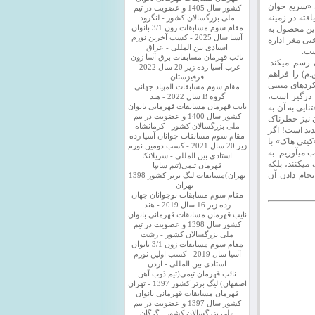
 «سریع خوان
کشور سال 1405 و عضویت در تیم
فته در زمینه
ملی بزرگسالان کشور - لنگرود
این محصول به
مقام سوم مسابقات زون 3/1 بانوان
آسیا سال 2025 - کسب آخرین نورم
تی مغز اداره
استادی بین المللی - عراق
ست.
نائب قهرمان مسابقات برق آسا زون
 رسم میکند.
غرب آسیا رده زیر 20 سال 2022 -
م) را فراهم
قرقیزستان
کردهای مبتنی
مقام سوم مسابقات المپیاد جهانی
درگیر است،
گروه B سال 2022 - هند
ایی به آن به
نایب قهرمان مسابقات قهرمانی بانوان
کشور سال 1400 و عضویت در تیم
ن نیز خطرناک
ملی بزرگسالان کشور - کرمانشاه
ید است! اگر
مقام سوم مسابقات جوانان آسیا رده
کیتی هاک» با
زیر 20 سال 2021 - کسب دومین نورم
 میآوریم. به
استادی بین المللی - سریلانکا
میکنند، بلکه
قهرمان تیمی(تیم سایپا
نجام دادن آن
تهران)مسابقات لیگ برتر کشور 1398
- تهران
مقام سوم مسابقات نوجوانان جهان
رده زیر 16 سال 2019 - هند
نایب قهرمان مسابقات قهرمانی بانوان
کشور سال 1398 و عضویت در تیم
ملی بزرگسالان کشور - رشت
مقام سوم مسابقات زون 3/1 بانوان
آسیا سال 2019 - کسب اولین نورم
استادی بین المللی - اردن
نائب قهرمان تیمی(تیم ذوب آهن
اصفهان) لیگ برتر کشور 1397 - تهران
قهرمان مسابقات قهرمانی بانوان
کشور سال 1397 و عضویت در تیم
ملی بزرگسالان کشور - گرگان