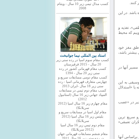
کنند.
کسب مدال تیمی زیر 10 سال - ویتنام
2008
باشد. در این
فی»، تغذیه و
وییم که محیط
ناطق مغز خود
 بیشتر باشد،
استاد بین المللی نیما جوانبخت
کسب مقام سوم اسیا در رده سنی زیر
20 سال - 2015 قرقیزستان
سیر آنها در
کسب مقام قهرمانی کشور در رده
سنی زیر 20 سال - 1394
کسب مقام دومی مسابقات سریع و
وسیقی به این
چهارمی متعارف قهرمانی اسیا - رده
سنی زیر 18 سال -ایران 2013
 یا «استدلال
كسب مقام دوم تيمي در مسابقات
المپياد جهاني زير 16 سال (استانبول
2012)
اخیر در «عصب
مقام چهارم زير 16 سال اسيا (2012
سريلانكا)
مقام اول اسيا در مسابقات سريع و
و سریع ترین
بليتس زير 16 سال اسيا (2012
سريلانكا)
فکران تعمقی»
مقام دوم تيمي زير 16 سال اسيا
(2012 سريلانكا)
مقام ششم مسابقات قهرمانی جهان
و براساس آنها
در رده سنی زیر 16 سال 2011