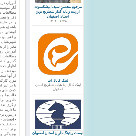
آموزان در ب
مرحوم محسن سیدنا پیشکسوت
آثار موسی
ارزنده و پایه گذار شطرنج نوین
مطالعات مدر
استان اصفهان
ذکر واقعیت
۱۳۳۸ - ۱۴۰۴
را در «است
باشد(و همی
انیشتین میس
واقعی بودند
شهرتشان کم
مغز را از ن
آموزش زود 
مطالعات تو
گذاری کنند
اظهارات خو
میدهند، از 
از آنها سخ
مورد کارکنا
لینک کانال ایتا
یا در غیر ا
لینک کانال ایتا هیات شطرنج استان
اصفهان
کمک های مف
قالب‌ها و 
جادویی برای
دیگری ضد آ
ما داریم م
در مورد بر
▪ افسانه: 
- حقیقت: ب
بهتر است و
ليست ريتينگ داران استان اصفهان
پیچیدگی و 