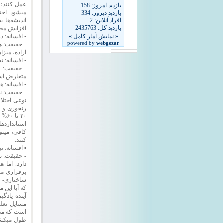
عمل کنند؛ 
میشود. احتم
اندیشه‌ها 
افزایش مطا
▪ افسانه: د
- حقیقت: هن
اراده، میزا
▪ افسانه: 
- حقیقت: ش
متعارض اس
▪ افسانه: ه
- حقیقت: ن
نوعی اختلا
رنجوری و و
۲۰ 
استاندارده
کافی، میتوا
کنند.
▪ افسانه: 
- حقیقت: ن
دارد. اما 
برقراری مک
ساختاری- ک
که آیا این
آینده یادگ
مسایل تعلی
طول میکشد 