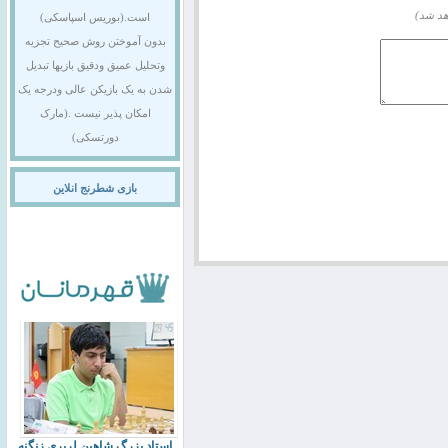
هد شد)
است.(بوریس اسپاسکی)
بدون آموختن روش صحیح تجزیه
وتحلیل عمیق ودقیق بازیها تبدیل
شدن به یک بازیکن عالی ودرجه یک
امکان پذیر نیست .(مارک
دورتسکی)
بازی شطرنج انلاین
استاد بزرگ شاهین لرپری زنگنه