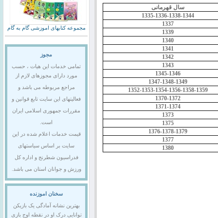
سال قهرمانی
1335-1336-1338-1344
1337
مجموعه کتابهای اموزشی گام به گام
1339
1340
1341
مجوز
1342
1343
تمامی خدمات این هیات ، حسب
1345-1346
مورد دارای مجوزهای لازم از
1347-1348-1349
مراجع مربوطه می باشد و
1352-1353-1354-1356-1358-1359
1370-1372
فعالیتهای این سایت تابع قوانین و
1371-1374
مقررات جمهوری اسلامی ایران
1373
1375
است.
1376-1378-1379
قیمت خدمات اعلام شده در این
1377
سایت بر اساس سیاستهای
1380
فدراسیون شطرنج و اداره کل
ورزش و جوانان استان می باشد.
سخنان اموزنده
بهترین نشانه آمادگی یک بازیکن
توانایی درک او در نقطه اوج بازی