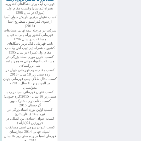
قهرمان لیگ برتر باشگاهای کشوربه
همراه تیم سایپا وکسب مقام اول
(میز3) در سال 1398
کسب عنوان برترین بازیکن جوان آسیا
از سوی فدراسیون شطرنج آسیا
(2016)
شرکت در مرحله نیمه نهایی مسابقات
قهرمانی کشور وراه یابی به فینال
مسابقات در سال 1396
نایب قهرمانی لیگ برتر باشگاهای
کشوربه همراه تیم ذوب آهن وکسب
مقام اول (میز1) در سال 1395
کسب اخرین نورم استاد بزرگی در
مسابقات المپیادجهانی به همراه تیم
ملی بزرگسالان
کسب مقام سوم قهرمانی جهان در
رده سنی زیر 18 سال -2016
کسب مدال طلای تیمی قهرمانی جهان
در المپیاد زیر 16 سال 2015 -
مغولستان
کسب عنوان قهرمانی اسیا در رده
سنی زیر 16 سال - 2015(کره جنوبی)
کسب مقام دوم مشترک اوپن
گرجستان 2015
کسب اولین نورم استادبزرگی در
تیرماه 94 (بلغارستان)
کسب عنوان استادی بین المللی در
فروردین 94(تایلند)
کسب عنوان سومی تیمی مسابقات
المپیاد جهانی 2014 مجارستان
قهرمان اسیا در رده سنی زیر 16 سال
-2014- هند