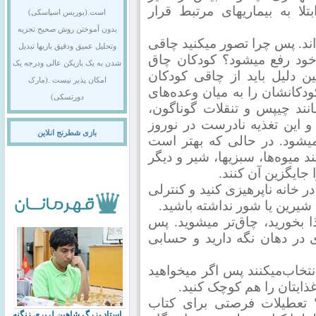
 به بیماریهای مرتبط قرار
است.(بوریس اسپاسکی)
بدون آموختن روش صحیح تجزیه
اند. پس چرا تصور میکنید چاقی
وتحلیل عمیق ودقیق بازیها تبدیل
خود رفع میشود؟ کودکان چاق
شدن به یک بازیکن عالی ودرجه یک
ن دلیل باید از چاقی کودکان
امکان پذیر نیست .(مارک
ودکانشان را به میان وعده‌های
دورتسکی)
ند چیپس و تنقلات گوناگون،
این تغذیه نادرست در نوروز
بازی شطرنج انلاین
میشود. در حالی که بهتر است
د میوه‌ها، سبزیها، شیر و دیگر
 جایگزین آن کنند.
ر خانه ناپرهیزی کنید و کنترلی
یرین یا شور نداشته باشید.
ذا بخورید، چاق‌تر میشوید. پس
ی در دهان نگه دارید و حسابی
تخاب‌میکنند پس اگر میخواهید
 غذایتان را هم کوچک کنید.
؟ تعطیلات فرصتی برای کتاب
استاد بزرگ شاهین لرپری زنگنه