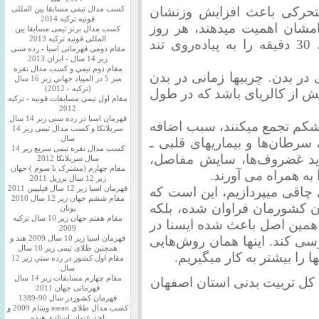
یتحرکی باعث افزایش وزنشان
کسب مدال تیمی مسابقا بین المللی
قونیه ترکیه 2014
دامشان اهمیت میدهند، هر روز
کسب مدال برنز تیمی مسابقا بین
المللی قونیه ترکیه 2013
نرمش میکنند یا دست‌کم 3 روز در هفته، 30 دقیقه را به پیاده‌روی تند
مقام دومی قهرمانی اسیا - رده سنی
زیر 14 سال - ایران 2013
مقام دوم تيمي و كسب مدال نقره
در بدن. چربیها زمانی در بدن
ميز 5 در المپياد جهاني زير 16 سال
(تركيه - 2012)
ش از کالریای باشد که در طول
مقام اول تیمی مسابقات قونیه - ترکیه
2012
قهرمان اسیا در رده سنی زیر 14 سال
شکم تجمع میکنند، سبب اضافه
سريلانكا و کسب مدال تیمی زیر 14
سال
، سرطان‌ها و بیماریهای قلبی ـ
کسب مدال نقره تیمی سریع زیر 14
دید غضروف‌ها، سایش مفاصل،
سال سریلانکا 2012
مقام چهارم (مشترک با سوم ) جهان
به همراه می آورند.
زیر 12 سال برزیل 2011
ی چاقی میپردازیم، این است که
قهرمان اسيا زير 12 سال فیلیپین 2011
مقام ششم جهان زیر 12 سال 2010
لان کشورمان فراوان شده، بلکه
یونان
مقام هفتم جهان زیر 10 سال ترکیه
همین اصل باعث شده ایسنا در
2009
بررسی کند. اینها همان روش‌هایی
قهرمان اسيا زیر 10 سال 2009 هند و
همچنین طلای تیمی زیر 10 سال
ا را بیشتر به کار میگیریم.
مقام اول كشور در رده سني زير 12
سال
مقام چهارم مسابقات زیر 14 سال
 بدنی استان اصفهان
قهرمانی جهان 2011
قهرمان کشوردر سال 90-1389
کسب مدال طلای asean ویتنام 2009 و
اخذ عنوان استادی فیده