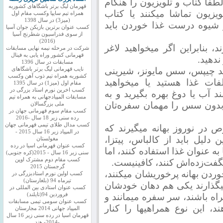
طفا کتاب و تلویزیون را هنگام
قهرمان لیگ برتر باشگاهای کشوربه
ویزیون تماشا میکنند یا کتاب
همراه تیم سایپا وکسب مقام اول
(میز3) در سال 1398
ر شیوه درست غذا خوردن باید
کسب عنوان برترین بازیکن جوان آسیا
از سوی فدراسیون شطرنج آسیا
(2016)
، بنابراین اگر میخواهید لاغر
شرکت در مرحله نیمه نهایی مسابقات
قهرمانی کشور وراه یابی به فینال
ندهید.
مسابقات در سال 1396
ند چیپس، سس مایونز، شیرینی
نایب قهرمانی لیگ برتر باشگاهای
کشوربه همراه تیم ذوب آهن وکسب
فات غذا هستید یا میخواهید
مقام اول (میز1) در سال 1395
کسب اخرین نورم استاد بزرگی در
د آب یا دوغ بهره بگیرید و به
مسابقات المپیادجهانی به همراه تیم
 بدون سس را مهمان سفره‌تان
ملی بزرگسالان
کسب مقام سوم قهرمانی جهان در
رده سنی زیر 18 سال -2016
کسب مدال طلای تیمی قهرمانی جهان
در نوروز بهانه میگیرند که
در المپیاد زیر 16 سال 2015 -
لیل باید از کالباس، پیتزا،
مغولستان
کسب عنوان قهرمانی اسیا در رده
ه عنوان غذا استفاده کنند، اما
سنی زیر 16 سال - 2015(کره جنوبی)
کسب مقام دوم مشترک اوپن
شگفت‌زده‌اش کنند، کافینیست.
گرجستان 2015
وردن بهانه پرخوریشان میکنند،
کسب اولین نورم استادبزرگی در
تیرماه 94 (بلغارستان)
یگذارند یکی هم دهان خودشان
کسب عنوان استادی بین المللی در
راه باشند، سر سفره میمانند و
فروردین 94(تایلند)
کسب عنوان سومی تیمی مسابقات
 این نوع همراهیها را کنار
المپیاد جهانی 2014 مجارستان
قهرمان اسیا در رده سنی زیر 16 سال
-2014- هند