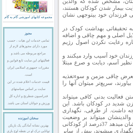
ستان، مشخص شده که والدین
یت بیمار شدن کودکان هستند،
ی فرزندان خود بیتوجهی نشان
مجموعه کتابهای اموزشی گام به گام
ه تحقیقاتی بهداشت کودک در
مجوز
لایل اصلی و مهم چاقی و اضافه
اره رعایت نکردن اصول رژیم
تمامی خدمات این هیات ، حسب
مورد دارای مجوزهای لازم از
مراجع مربوطه می باشد و
رزندان خود آسیب وارد میکنند و
فعالیتهای این سایت تابع قوانین و
 نظیر آسم، دیابت و صرع مبتلا
مقررات جمهوری اسلامی ایران
معرض چاقی مزمن و سوء‌تغذیه
است.
یاورند، سریع‌تر میتوان آنها را
قیمت خدمات اعلام شده در این
سایت بر اساس سیاستهای
ن فعالیت بدنی کافی میتواند
فدراسیون شطرنج و اداره کل
زن شدید در کودکان باشد. این
ورزش و جوانان استان می باشد.
وجه داشت. از طرفی، نگهداری
والدینشان میتواند بر وضعیت
سخنان اموزنده
چاقی آنها اثر منفی بگذارد؛ چراکه آمارها نشان میدهد 37درصد از کودکانی
بهترین نشانه آمادگی یک بازیکن
گهداری میشوند، بیش از سایر
توانایی درک او در نقطه اوج بازی