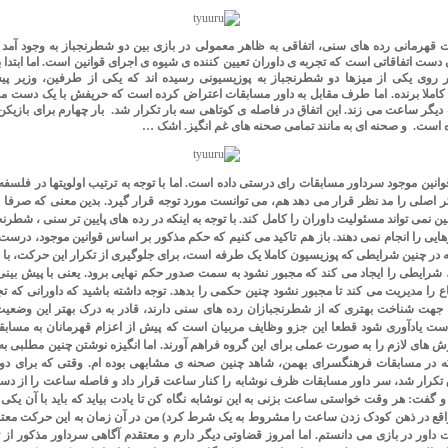
ت قهرمانی رده های سنی
،
اتفاقی به ظاهر معمولی در بازی بین دو شطرنجباز به وجود آمد 
 دست اتفاقاتی است که تجربه ی داوران تعیین کننده ی شیوه ی اجرای قوانین است. اما ابتدا 
بر روی یکی از میزها دو شطرنجباز به پوزیسیونی رسیده اند که یکی از طرفین
،
وزیر پی
کاملا برنده. اما طرف مقابل به داور مسابقات اعتراض کرده است که حریفش با یک دست م
 دیگر ساعت می زند. این اتفاق در فاصله ی کوتاهی سه بار تکرار شد. بار چهارم برای بازی
است. و صحنه ای به مانند تمامی صحنه های غم انگیز. اشک …
انین موجود سرداور مسابقات رای درستی داده است. اما با توجه به ترتیب اولویتها در فلسفه 
کر اصلی را مد نظر قرار می دهد هم
،
می توانست مورد توجه قرار گیرد. بدین معنی که صرفا 
 نمی تواند مسئولیت داوران را کامل کند. با توجه به اینکه در رده های پایین تر سنی
،
شطرنجب
ایی را انجام نمی دهند. باز هم تاکید می کنیم که حکم مذکور بر اساس قوانین موجود
،
درست ا
به در چنین شرایطی که پوزیسیون کاملا یک طرفه است
،
برای جلوگیری از تکرار این حرکت
،
با 
شرایطی را ایجاد می کند که مجبور نشود به سمت صدور حکم نهایی برود. یعنی با پیش بینی 
 را مدیریت می کند تا مجبور نشود چنین حکمی را بدهد. توجه داشته باشید که داورانی که ت
ه جهت شناخت بهتری که از شطرنجبازان رده های سنی دارند
،
قادر به درک بهتر این وضعیت
 است یادآوری شود قطعا این جزو وظایف مربیان است که پیش از اعزام قهرمانان به مساب
ش های لازم را به صورت عملی برای این گروه فراهم آورند. اما انگیزه نوشتن چنین مطلبی به 
ه در مسابقات فرهنگسرای بهمن
،
شاهد چنین صحنه ی مشابهی بوده ام. وقتی که برای دومی
تکرار شد
،
سر داور مسابقات ظرف نوشابه را کنار ساعت قرار داد و فاصله ساعت را از دست
و گفت: هر وقت خواستی ساعت بزنی به این نوشابه نگاه کن تا یادت بیاید که باید با آن 
واقع در ذهن کودک زدن ساعت را مشروط به یک شرط کرد) من در آن زمان به این حرکت معتر
ت داور در بازی می دانستم. اما امروز قضاوتی دیگر دارم و معتقدم آگاهی سرداور مذکور از