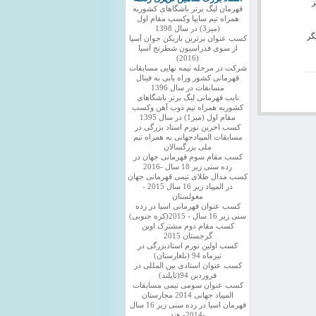
ز
قهرمان لیگ برتر باشگاهای کشوربه
همراه تیم سایپا وکسب مقام اول
(میز3) در سال 1398
گر
کسب عنوان برترین بازیکن جوان آسیا
از سوی فدراسیون شطرنج آسیا
(2016)
شرکت در مرحله نیمه نهایی مسابقات
قهرمانی کشور وراه یابی به فینال
مسابقات در سال 1396
نایب قهرمانی لیگ برتر باشگاهای
کشوربه همراه تیم ذوب آهن وکسب
مقام اول (میز1) در سال 1395
کسب اخرین نورم استاد بزرگی در
مسابقات المپیادجهانی به همراه تیم
ملی بزرگسالان
کسب مقام سوم قهرمانی جهان در
رده سنی زیر 18 سال -2016
کسب مدال طلای تیمی قهرمانی جهان
در المپیاد زیر 16 سال 2015 -
مغولستان
کسب عنوان قهرمانی اسیا در رده
سنی زیر 16 سال - 2015(کره جنوبی)
کسب مقام دوم مشترک اوپن
گرجستان 2015
کسب اولین نورم استادبزرگی در
تیرماه 94 (بلغارستان)
کسب عنوان استادی بین المللی در
فروردین 94(تایلند)
کسب عنوان سومی تیمی مسابقات
المپیاد جهانی 2014 مجارستان
قهرمان اسیا در رده سنی زیر 16 سال
-2014- هند