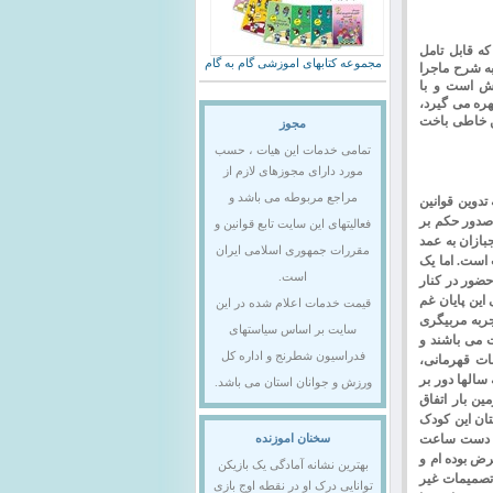
که قابل تامل
مجموعه کتابهای اموزشی گام به گام
به شرح ماجرا
ش است و با
هره می گیرد
،
کن خاطی باخت
مجوز
تمامی خدمات این هیات ، حسب
مورد دارای مجوزهای لازم از
مراجع مربوطه می باشد و
تدوین قوانین
صدور حکم بر
فعالیتهای این سایت تابع قوانین و
ازان به عمد
مقررات جمهوری اسلامی ایران
ست. اما یک
است.
حضور در کنار
این پایان غم
قیمت خدمات اعلام شده در این
جربه مربیگری
سایت بر اساس سیاستهای
 می باشند و
فدراسیون شطرنج و اداره کل
قات قهرمانی
،
سالها دور بر
ورزش و جوانان استان می باشد.
ن بار اتفاق
ان این کودک
یکی دست ساعت
سخنان اموزنده
ض بوده ام و
بهترین نشانه آمادگی یک بازیکن
 تصمیمات غیر
توانایی درک او در نقطه اوج بازی