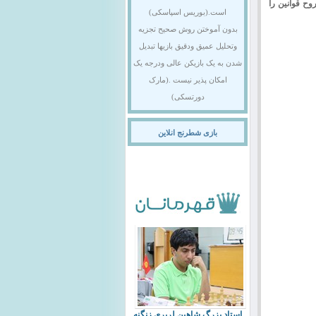
ح قوانین را
است.(بوریس اسپاسکی)
بدون آموختن روش صحیح تجزیه
وتحلیل عمیق ودقیق بازیها تبدیل
شدن به یک بازیکن عالی ودرجه یک
امکان پذیر نیست .(مارک
دورتسکی)
بازی شطرنج انلاین
استاد بزرگ شاهین لرپری زنگنه