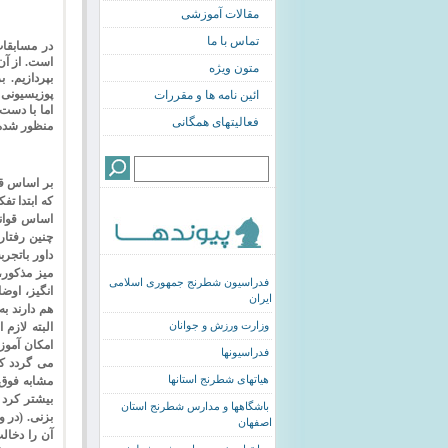
مقالات آموزشی
تماس با ما
در مسابقا
است. از آن
متون ویژه
بپردازیم. 
پوزیسیونی 
ائین نامه ها و مقررات
اما با دست
فعالیتهای همگانی
منظور شده 
بر اساس قو
که ابتدا تف
اساس قوانین
چنین رفتاره
داور باتجر
میز مذکور
،
فدراسیون شطرنج جمهوری اسلامی
انگیز
،
اوضاع
ایران
هم دارند ب
البته لازم
وزارت ورزش و جوانان
امکان آموز
فدراسیونها
می گردد ک
مشابه فوق 
هیاتهای شطرنج استانها
بیشتر کرد 
باشگاهها و مدارس شطرنج استان
بزنی. (در 
اصفهان
آن را دخال