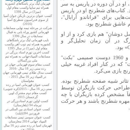
او در آن دوره در پاریس به سر
قهرمان لیگ برتر باشگاهای کشوربه
همراه تیم سایپا وکسب مقام اول
 کتاب‌های شطرنج او در پاریس
(میز3) در سال 1398
هایی برای "فراناندو آرابال"،
کسب عنوان برترین بازیکن جوان آسیا
از سوی فدراسیون شطرنج آسیا
هم عاشق شطرنج بود.
(2016)
شرکت در مرحله نیمه نهایی مسابقات
قهرمانی کشور وراه یابی به فینال
وایل دهه 1940 با "مارسل دوشان" هم بازی کرد و از او
مسابقات در سال 1396
 در آن زمان تحلیل‌گر و
نایب قهرمانی لیگ برتر باشگاهای
کشوربه همراه تیم ذوب آهن وکسب
مقام اول (میز1) در سال 1395
کسب اخرین نورم استاد بزرگی در
"جان مونتاگ" شاعر که در دهه 1950 و 1960 دوست صمیمی "بکت"
مسابقات المپیادجهانی به همراه تیم
ملی بزرگسالان
 که در کنار افراد غریبه خیلی
کسب مقام سوم قهرمانی جهان در
رده سنی زیر 18 سال -2016
ج بازی می‌کرد.
کسب مدال طلای تیمی قهرمانی جهان
در المپیاد زیر 16 سال 2015 -
تئاتر شبیه صفحه شطرنج بوده.
مغولستان
کسب عنوان قهرمانی اسیا در رده
 طراحی حرکت بازیگران توسط
سنی زیر 16 سال - 2015(کره جنوبی)
قاَ مشخص کرده بازیگران با چه
کسب مقام دوم مشترک اوپن
گرجستان 2015
ان مهره شطرنج باشند و هر حرکت
کسب اولین نورم استادبزرگی در
تیرماه 94 (بلغارستان)
کسب عنوان استادی بین المللی در
فروردین 94(تایلند)
کسب عنوان سومی تیمی مسابقات
المپیاد جهانی 2014 مجارستان
قهرمان اسیا در رده سنی زیر 16 سال
-2014- هند