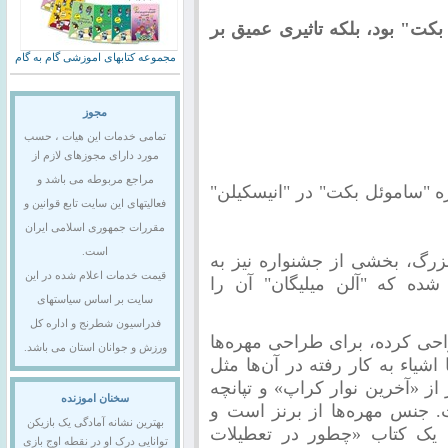
ت" بود، بلکه تاثیری عمیق بر
مجموعه کتابهای اموزشی گام به گام
مجوز
تمامی خدمات این هیات ، حسب
مورد دارای مجوزهای لازم از
مراجع مربوطه می باشد و
ه "ساموئل بکت" در "انیسکیلن"
فعالیتهای این سایت تابع قوانین و
مقررات جمهوری اسلامی ایران
است.
 بزرگ، بخشی از جشنواره نیز به
قیمت خدمات اعلام شده در این
ه که "آلن میلیگان" آن را
سایت بر اساس سیاستهای
فدراسیون شطرنج و اداره کل
حی کرده، برای طراحی مهره‌ها
ورزش و جوانان استان می باشد.
شیاء به کار رفته در آن‌ها مثل
از «آخرین نوار کراپ» و تپانچه
سخنان اموزنده
 جنس مهره‌ها از برنز است و
بهترین نشانه آمادگی یک بازیکن
، یک کتاب «چطور در تعطیلات
توانایی درک او در نقطه اوج بازی