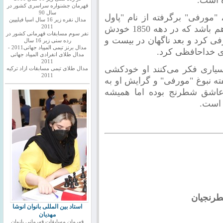
قهرمان جشنواره سراسری کشور در
سال 90
مورفی" برگرفته از نام "پاول
مدال نقره زیر 16 سال اسیا فیلیپین
مورفی"، شطرنج‌باز معروف قرن نوزدهم باشد که در دهه 1850 خودش
2011
نفر سوم مسابقات قهرمانی کشور در
ی کرد و بعد ناگهان در بیست و
رده سنی زیر 16 سال
مدال برنز تیمی المپیاد جهانی2011 -
ی خداحافظی کرد.
مدال طلای انفرادی المپیاد جهانی
2011
سیاری فکر می‌کنند او خودکشی
مدال طلای تیمی مسابقات ازاد ترکیه
2011
ه نبوغ "مورفی" و گرایش او به
عاشق شطرنج بوده اما همیشه
 است.
طرنجیان
استاد بین المللی بانوان انوشا
مهدیان
قهرمان مسابقات قهرمانی بانوان