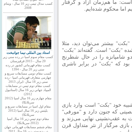
ست: ما هم‌زمان آزاد و گرفتار
کسب مدال تیمی زیر 10 سال - ویتنام
یم اما محکوم شده‌ایم.
2008
 "بکت" بیشتر می‌توان دید، مثلا
ده "بکت" است. گفته‌اند "بکت"
استاد بین المللی نیما جوانبخت
و شامپانزه را در حال شطرنج
کسب مقام سوم اسیا در رده سنی زیر
20 سال - 2015 قرقیزستان
 بود که "بکت" در برابر ناشری
کسب مقام قهرمانی کشور در رده
سنی زیر 20 سال - 1394
کسب مقام دومی مسابقات سریع و
چهارمی متعارف قهرمانی اسیا - رده
سنی زیر 18 سال -ایران 2013
كسب مقام دوم تيمي در مسابقات
المپياد جهاني زير 16 سال (استانبول
2012)
مقام چهارم زير 16 سال اسيا (2012
سريلانكا)
شبیه خود "بکت" است وارد بازی
مقام اول اسيا در مسابقات سريع و
صیتی که جنون دارد و "مورفی"
بليتس زير 16 سال اسيا (2012
سريلانكا)
ت به عقب‌نشینی نهایی می‌زند و
مقام دوم تيمي زير 16 سال اسيا
(2012 سريلانكا)
ازی مرگبار از نثر متداول قرن
مقام ششم مسابقات قهرمانی جهان
ه است.
در رده سنی زیر 16 سال 2011