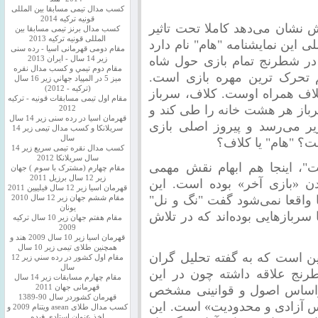
کسب مدال تیمی مسابقا بین المللی
قونیه ترکیه 2014
 نشان می‌دهد کاملا تحت تاثیر
کسب مدال برنز تیمی مسابقا بین
المللی قونیه ترکیه 2013
ین نمایشنامه "هام" نام دارد
مقام دومی قهرمانی اسیا - رده سنی
در شطرنج تمام بازی حول شاه
زیر 14 سال - ایران 2013
مقام دوم تيمي و كسب مدال نقره
‌ تحرک‌ ترین مهره بازی است.
ميز 5 در المپياد جهاني زير 16 سال
(تركيه - 2012)
لاف همراه اوست. کلاف، سرباز
مقام اول تیمی مسابقات قونیه - ترکیه
رباز هر هشت خانه را طی کند و
2012
قهرمان اسیا در رده سنی زیر 14 سال
یر می‌رسد و پیروز اصلی بازی
سريلانكا و کسب مدال تیمی زیر 14
سال
؟ "هام" یا کلاف؟
کسب مدال نقره تیمی سریع زیر 14
سال سریلانکا 2012
ت"، اینجا هم ابهام نقش مهمی
مقام چهارم (مشترک با سوم ) جهان
زیر 12 سال برزیل 2011
دن «بازی آخر» بوده است. این
قهرمان اسيا زير 12 سال فیلیپین 2011
ا واقعا نمی‌شود گفت "نگ و نل"
مقام ششم جهان زیر 12 سال 2010
یونان
سربازهایی بوده‌اند که در تلاش
مقام هفتم جهان زیر 10 سال ترکیه
2009
قهرمان اسيا زیر 10 سال 2009 هند و
همچنین طلای تیمی زیر 10 سال
ن است که به گفته تحلیل‌ گران
مقام اول كشور در رده سني زير 12
سال
طرنج علاقه داشته چون در این
مقام چهارم مسابقات زیر 14 سال
 براساس اصول و قوانینی مشخص
قهرمانی جهان 2011
قهرمان کشوردر سال 90-1389
وکس آزادی و محدودیت» است. این
کسب مدال طلای asean ویتنام 2009 و
اخذ عنوان استادی فیده