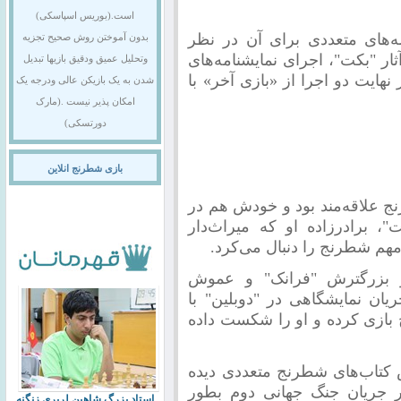
است.(بوریس اسپاسکی)
ه‌های متعددی برای آن در نظر
بدون آموختن روش صحیح تجزیه
ار "بکت"، اجرای نمایشنامه‌های
وتحلیل عمیق ودقیق بازیها تبدیل
ر نهایت دو اجرا از «بازی آخر» با
شدن به یک بازیکن عالی ودرجه یک
امکان پذیر نیست .(مارک
دورتسکی)
بازی شطرنج انلاین
علاقه‌مند بود و خودش هم در
"، برادرزاده او که میراث‌دار
هم شطرنج را دنبال می‌کرد.
ر بزرگترش "فرانک" و عموش
ان نمایشگاهی در "دوبلین" با
ج بازی کرده و او را شکست داده
س کتاب‌های شطرنج متعددی دیده
در جریان جنگ جهانی دوم بطور
استاد بزرگ شاهین لرپری زنگنه